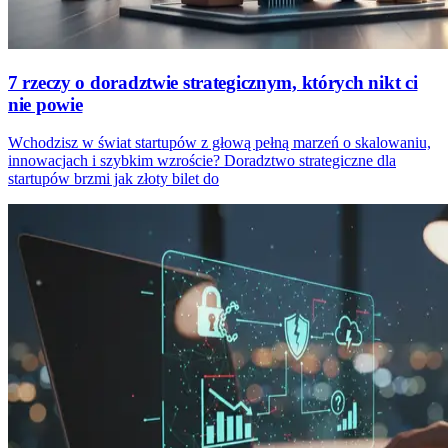
7 rzeczy o doradztwie strategicznym, których nikt ci
nie powie
Wchodzisz w świat startupów z głową pełną marzeń o skalowaniu,
innowacjach i szybkim wzroście? Doradztwo strategiczne dla
startupów brzmi jak złoty bilet do