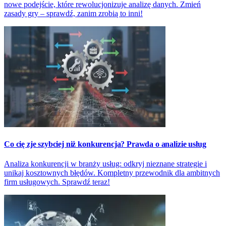
nowe podejście, które rewolucjonizuje analizę danych. Zmień
zasady gry – sprawdź, zanim zrobią to inni!
Co cię zje szybciej niż konkurencja? Prawda o analizie usług
Analiza konkurencji w branży usług: odkryj nieznane strategie i
unikaj kosztownych błędów. Kompletny przewodnik dla ambitnych
firm usługowych. Sprawdź teraz!