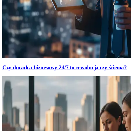
Czy doradca biznesowy 24/7 to rewolucja czy ściema?