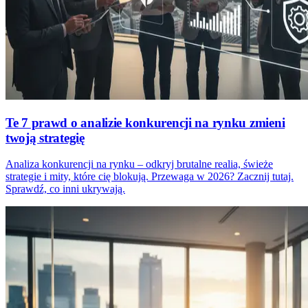
Te 7 prawd o analizie konkurencji na rynku zmieni
twoją strategię
Analiza konkurencji na rynku – odkryj brutalne realia, świeże
strategie i mity, które cię blokują. Przewaga w 2026? Zacznij tutaj.
Sprawdź, co inni ukrywają.