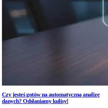
Czy jesteś gotów na automatyczną analizę
danych? Odsłaniamy kulisy!