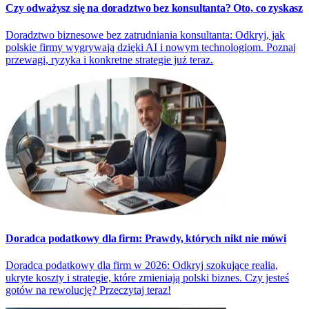
Czy odważysz się na doradztwo bez konsultanta? Oto, co zyskasz
Doradztwo biznesowe bez zatrudniania konsultanta: Odkryj, jak
polskie firmy wygrywają dzięki AI i nowym technologiom. Poznaj
przewagi, ryzyka i konkretne strategie już teraz.
Doradca podatkowy dla firm: Prawdy, których nikt nie mówi
Doradca podatkowy dla firm w 2026: Odkryj szokujące realia,
ukryte koszty i strategie, które zmieniają polski biznes. Czy jesteś
gotów na rewolucję? Przeczytaj teraz!