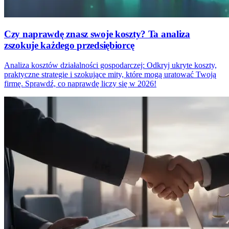
Czy naprawdę znasz swoje koszty? Ta analiza
zszokuje każdego przedsiębiorcę
Analiza kosztów działalności gospodarczej: Odkryj ukryte koszty,
praktyczne strategie i szokujące mity, które mogą uratować Twoją
firmę. Sprawdź, co naprawdę liczy się w 2026!