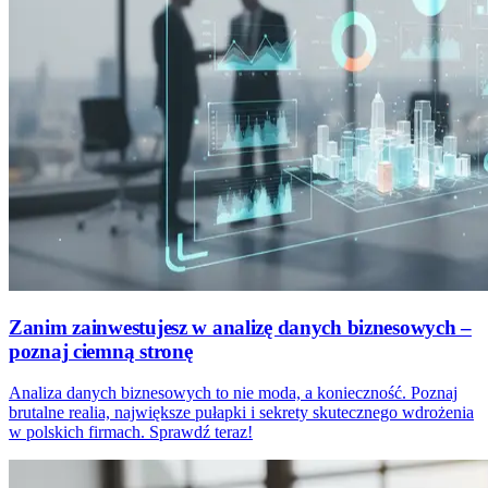
Zanim zainwestujesz w analizę danych biznesowych –
poznaj ciemną stronę
Analiza danych biznesowych to nie moda, a konieczność. Poznaj
brutalne realia, największe pułapki i sekrety skutecznego wdrożenia
w polskich firmach. Sprawdź teraz!