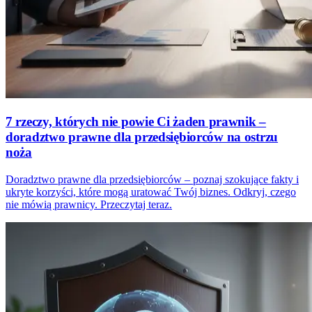
7 rzeczy, których nie powie Ci żaden prawnik –
doradztwo prawne dla przedsiębiorców na ostrzu
noża
Doradztwo prawne dla przedsiębiorców – poznaj szokujące fakty i
ukryte korzyści, które mogą uratować Twój biznes. Odkryj, czego
nie mówią prawnicy. Przeczytaj teraz.