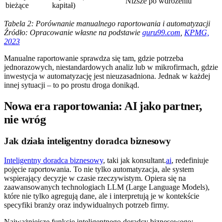
Niższe po wdrożeniu
bieżące
kapitał)
Tabela 2: Porównanie manualnego raportowania i automatyzacji
Źródło: Opracowanie własne na podstawie
guru99.com
,
KPMG,
2023
Manualne raportowanie sprawdza się tam, gdzie potrzeba
jednorazowych, niestandardowych analiz lub w mikrofirmach, gdzie
inwestycja w automatyzację jest nieuzasadniona. Jednak w każdej
innej sytuacji – to po prostu droga donikąd.
Nowa era raportowania: AI jako partner,
nie wróg
Jak działa inteligentny doradca biznesowy
Inteligentny doradca biznesowy
, taki jak konsultant.
ai
, redefiniuje
pojęcie raportowania. To nie tylko automatyzacja, ale system
wspierający decyzje w czasie rzeczywistym. Opiera się na
zaawansowanych technologiach LLM (Large Language Models),
które nie tylko agregują dane, ale i interpretują je w kontekście
specyfiki branży oraz indywidualnych potrzeb firmy.
Najważniejsze funkcje inteligentnego doradcy biznesowego: