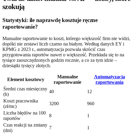
szokują
Statystyki: ile naprawdę kosztuje ręczne
raportowanie?
Manualne raportowanie to koszt, którego większość firm nie widzi,
dopóki nie zestawi liczb czarno na białym. Według danych EY i
KPMG z 2023 r., automatyzacja pozwala skrócić czas
przygotowania raportów nawet o większość. Przekłada się to na
tysiące zaoszczędzonych godzin rocznie, a co za tym idzie –
dziesiątki tysięcy złotych.
Manualne
Automatyzacja
Element kosztowy
raportowanie
raportowania
Średni czas miesięczny
40
12
(h)
Koszt pracownika
3200
960
(zł/mc)
Liczba błędów na 100
8
1
raportów
Czas reakcji na zmiany
7
1
(dni)