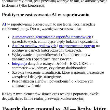
spektakularny efekt, jeśli przestaną wierzyć w mit, że automatyzacja
to domena tylko korporacji.
Praktyczne zastosowania AI w raportowaniu
AI
w raportowaniu biznesowym to nie teoria, lecz narzędzie
codziennej pracy. Oto najważniejsze zastosowania:
Automatyczne generowanie raportów finansowych
i
sprzedażowych, eliminujące błędy ludzkie i opóźnienia.
Analiza trendów rynkowych
i
prognozowanie popytu
na
podstawie danych historycznych i bieżących.
Wykrywanie nieprawidłowości (fraud detection) w
transakcjach i operacjach finansowych.
Integracja
danych z różnych źródeł – ERP, CRM, e-
commerce – w jednym, czytelnym dashboardzie.
Szybkie tworzenie wizualizacji, które wspierają prezentacje
zarządcze i decyzje strategiczne.
Personalizacja alertów i powiadomień o kluczowych
zmianach w firmie.
Każdy z tych elementów skraca czas reakcji i poprawia jakość
decyzji, dając firmie realną przewagę konkurencyjną.
Twarde dane: manual vs. AI — liczby, które