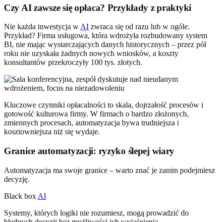
Czy AI zawsze się opłaca? Przykłady z praktyki
Nie każda inwestycja w
AI
zwraca się od razu lub w ogóle.
Przykład? Firma usługowa, która wdrożyła rozbudowany system
BI, nie mając wystarczających danych historycznych – przez pół
roku nie uzyskała żadnych nowych wniosków, a koszty
konsultantów przekroczyły 100 tys. złotych.
Kluczowe czynniki opłacalności to skala, dojrzałość procesów i
gotowość kulturowa firmy. W firmach o bardzo złożonych,
zmiennych procesach, automatyzacja bywa trudniejsza i
kosztowniejsza niż się wydaje.
Granice automatyzacji: ryzyko ślepej wiary
Automatyzacja ma swoje granice – warto znać je zanim podejmiesz
decyzję.
Black box
AI
Systemy, których logiki nie rozumiesz, mogą prowadzić do
błędnych decyzji bez możliwości ich wyjaśnienia.