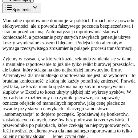
Spis treści
Manualne raportowanie dominuje w polskich firmach nie z powodu
efektywności, ale z powodu fałszywego poczucia bezpieczeństwa i
strachu przed zmianą. Automatyzacja raportowania stanowi
konieczność, a pozostanie przy starych nawykach generuje ukryte
koszty wymieralne czasem i błędami. Podejście do alternatyw
wymaga rzeczywistego zrozumienia pułapek procesu transformacji.
Żyjemy w czasach, w których każda sekunda zamienia się w dane,
a manualne raportowanie to już nie tylko relikt biurowej przeszłości,
ale balast, który ściąga na dno najbardziej innowacyjne firmy.
Alternatywa dla manualnego raportowania nie jest już wyborem – to
brutalna konieczność, z którą nie każdy potrafi się zmierzyć. Prawda
jest taka, że każda minuta spędzona na ręcznym przepisywaniu
słupków w Excelu to koszt ukryty głębiej niż wykresy zysków. W
tym artykule rozbieramy na czynniki pierwsze, co naprawdę
oznacza odejście od manualnych raportów, jaką cenę płacisz za
trwanie przy starych nawykach i dlaczego samo słowo
„automatyzacja” to dopiero początek. Spodziewaj się konkretów,
zaskakujących danych, case’ów bez pudrowania rzeczywistości i
przewodnika po pułapkach, które czekają na nieprzygotowanych.
Jeśli myślisz, że alternatywa dla manualnego raportowania to tylko
kolejny modny slogan — lepiej czytaj dalej.