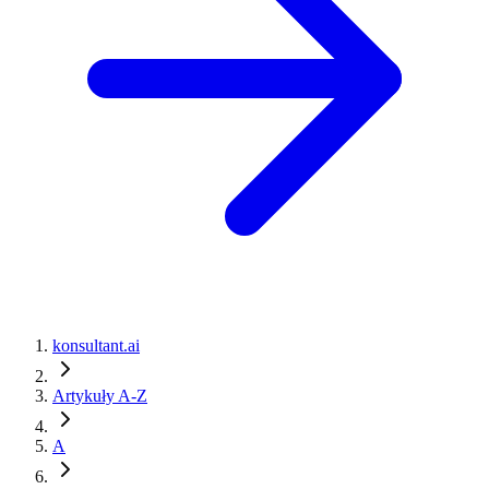
konsultant.ai
Artykuły A-Z
A