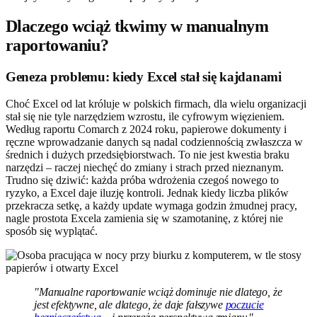
Dlaczego wciąż tkwimy w manualnym
raportowaniu?
Geneza problemu: kiedy Excel stał się kajdanami
Choć Excel od lat króluje w polskich firmach, dla wielu organizacji
stał się nie tyle narzędziem wzrostu, ile cyfrowym więzieniem.
Według raportu Comarch z 2024 roku, papierowe dokumenty i
ręczne wprowadzanie danych są nadal codziennością zwłaszcza w
średnich i dużych przedsiębiorstwach. To nie jest kwestia braku
narzędzi – raczej niechęć do zmiany i strach przed nieznanym.
Trudno się dziwić: każda próba wdrożenia czegoś nowego to
ryzyko, a Excel daje iluzję kontroli. Jednak kiedy liczba plików
przekracza setkę, a każdy update wymaga godzin żmudnej pracy,
nagle prostota Excela zamienia się w szamotaninę, z której nie
sposób się wyplątać.
"Manualne raportowanie wciąż dominuje nie dlatego, że
jest efektywne, ale dlatego, że daje fałszywe
poczucie