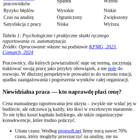
Spadek
Wzrost
pracowników
Ryzyko błędów
Wysokie
Niskie
Czas na analizę
Ograniczony
Zwiększony
Satysfakcja z pracy
Niska
Wyższa
Tabela 1: Psychologiczne i praktyczne skutki ręcznego
raportowania vs. automatyzacja
Źródło: Opracowanie własne na podstawie
KPMG, 2023
,
Comarch, 2024
Pracownicy, dla których powtarzalność staje się normą, zaczynają
traktować swoją pracę jako przykry obowiązek, a nie
pole
do
rozwoju. W dłuższej perspektywie prowadzi to do wzrostu rotacji,
spadku zaangażowania i pogorszenia wyników całej organizacji.
Niewidzialna praca — kto naprawdę płaci cenę?
Cena manualnego raportowania jest ukryta – zwykle nie widać jej w
budżecie, ale odczuwa ją każdy, kto tkwi w excelowym maratonie.
To nie tylko koszt kapitału ludzkiego, ale także organizacyjne
konsekwencje, które trudno policzyć.
Utrata czasu: Według
progsoft.net
firmy tracą nawet 70%
czasu, który mogłyby przeznaczyć na analizę, nie na