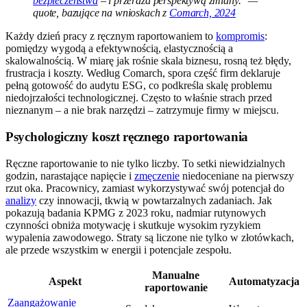
bezpieczeństwa
– i przeraża perspektywą zmiany." —
quote, bazujące na wnioskach z
Comarch, 2024
Każdy dzień pracy z ręcznym raportowaniem to
kompromis
:
pomiędzy wygodą a efektywnością, elastycznością a
skalowalnością. W miarę jak rośnie skala biznesu, rosną też błędy,
frustracja i koszty. Według Comarch, spora część firm deklaruje
pełną gotowość do audytu ESG, co podkreśla skalę problemu
niedojrzałości technologicznej. Często to właśnie strach przed
nieznanym – a nie brak narzędzi – zatrzymuje firmy w miejscu.
Psychologiczny koszt ręcznego raportowania
Ręczne raportowanie to nie tylko liczby. To setki niewidzialnych
godzin, narastające napięcie i
zmęczenie
niedoceniane na pierwszy
rzut oka. Pracownicy, zamiast wykorzystywać swój potencjał do
analizy
czy innowacji, tkwią w powtarzalnych zadaniach. Jak
pokazują badania KPMG z 2023 roku, nadmiar rutynowych
czynności obniża motywację i skutkuje wysokim ryzykiem
wypalenia zawodowego. Straty są liczone nie tylko w złotówkach,
ale przede wszystkim w energii i potencjale zespołu.
Manualne
Aspekt
Automatyzacja
raportowanie
Zaangażowanie