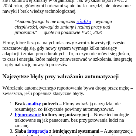
ale i kulturowej zmiany w organizacji. Jak wykazał raport PwC z
2024 roku, głównymi barierami są nie brak narzędzi, ale utrwalone
nawyki i brak wiedzy technologicznej.
"Automatyzacja to nie magiczna
różdżka
– wymaga
cierpliwości, odwagi do zmiany i realnej pracy nad
procesami." — quote na podstawie PwC, 2024
Firmy, które liczą na natychmiastowy zwrot z inwestycji, często
rozczarowują się, gdy nowy system wymaga kilku miesięcy
adaptacji i zmian proceduralnych. To, o czym nie mówi się głośno,
to czas i energia, które należy zainwestować w szkolenia, integrację
i optymalizację nowych procesów.
Najczęstsze błędy przy wdrażaniu automatyzacji
Wdrożenie automatycznego raportowania bywa drogą przez mękę –
zwłaszcza, jeśli popełnisz klasyczne błędy.
Brak
analizy
potrzeb
– Firmy wdrażają narzędzia, nie
rozumiejąc, co faktycznie powinny automatyzować.
Ignorowanie
kultury organizacyjnej
– Nowe technologie
traktowane są jak panaceum, bez przygotowania ludzi na
zmianę.
Słaba
integracja
z istniejącymi systemami
– Automatyzacja