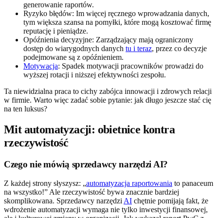
generowanie raportów.
Ryzyko błędów: Im więcej ręcznego wprowadzania danych,
tym większa szansa na pomyłki, które mogą kosztować firmę
reputację i pieniądze.
Opóźnienia decyzyjne: Zarządzający mają ograniczony
dostęp do wiarygodnych danych
tu i teraz
, przez co decyzje
podejmowane są z opóźnieniem.
Motywacja
: Spadek motywacji pracowników prowadzi do
wyższej rotacji i niższej efektywności zespołu.
Ta niewidzialna praca to cichy zabójca innowacji i zdrowych relacji
w firmie. Warto więc zadać sobie pytanie: jak długo jeszcze stać cię
na ten luksus?
Mit automatyzacji: obietnice kontra
rzeczywistość
Czego nie mówią sprzedawcy narzędzi AI?
Z każdej strony słyszysz: „
automatyzacja raportowania
to panaceum
na wszystko!” Ale rzeczywistość bywa znacznie bardziej
skomplikowana. Sprzedawcy narzędzi
AI
chętnie pomijają fakt, że
wdrożenie automatyzacji wymaga nie tylko inwestycji finansowej,