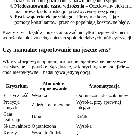
działa tylko tam, gdzie dane są łatwo dostępne i spójne.
Niedoszacowanie czasu wdrożenia
– Oczekiwany efekt „na
już” prowadzi do frustracji i przedwczesnej rezygnacji.
Brak wsparcia eksperckiego
– Firmy nie korzystają z
pomocy konsultantów, przez co popełniają kosztowne błędy.
Każdy z tych błędów może skutkować nie tylko niepowodzeniem
wdrożenia, ale i zniechęceniem zespołu do dalszych prób cyfryzacji.
Czy manualne raportowanie ma jeszcze sens?
Wbrew obiegowym opiniom, manualne raportowanie nie zawsze
jest skazane na porażkę. Są sytuacje, w których ręczne podejście –
choć nieefektywne – nadal bywa jedyną opcją.
Manualne
Kryterium
Automatyzacja
raportowanie
Elastyczność
Wysoka
Ograniczona do szablonów
Precyzja
Wysoka, przy sprawnej
Zależna od operatora
danych
integracji
Czas
Długi
Krótki
realizacji
Skalowalność
Ograniczona
Wysoka
Koszty
Wysokie (ludzki