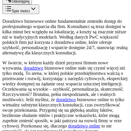
Udostępnij
Spis treści
Doradztwo biznesowe online fundamentalnie zmieniło dostęp do
profesjonalnego wsparcia dla firm. Konsultanci są teraz dostępni w
kilka minut bez względu na lokalizację, a koszty są znacznie niższe
niż w tradycyjnych modelach. Według danych PwC większość
polskich firm już korzysta z doradztwa online, które oferuje
szybkość, personalizację i wsparcie dostępne 24/7, stanowiąc realną
alternatywę dla klasycznych konsultacji.
W świecie, w którym każdy dzień przynosi firmom nowe
wyzwania,
doradztwo
biznesowe online stało się czymś więcej niż
tylko modą. To arena, w której polskie przedsiębiorstwa walczą o
przetrwanie i rozwój, korzystając z narzędzi cyfrowych, eksperckiej
wiedzy dostępnej na żądanie oraz wsparcia sztucznej inteligencji.
Oczekiwania są wysokie – szybkość, personalizacja, skuteczność.
Rzeczywistość? Brutalna, pełna niespodzianek, ale i realnych
możliwości. Jeśli myślisz, że
doradztwo
biznesowe online to tylko
wirtualny substytut klasycznych konsultacji, czas zweryfikować
swoje przekonania. Przygotuj się na głęboką analizę faktów,
bezlitosne obalanie mitów i praktyczne wskazówki, które mogą
zupełnie zmienić sposób, w jaki patrzysz na rozwój firmy w erze
cyfrowej. Przekonasz się, dlaczego
doradztwo online
to nie