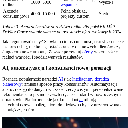
1000–5000
Wysoka
online
wsparcie
Agencja
Pełna obsługa,
4000–15 000
Średnia
consultingowa
projekty custom
Tabela 3: Analiza kosztów doradztwa online dla polskich MŚP
Źródło: Opracowanie własne na podstawie ofert rynkowych 2024
Jak negocjować ceny? Stawiaj na transparentność, określ jasne cele
i zakres usług, nie bój się pytać o rabaty dla nowych klientów czy
długoterminowe umowy. Zawsze porównuj
oferty
w kontekście
realnej wartości i spodziewanych rezultatów.
AI, automatyzacja i konsultanci nowej generacji
Rosnąca popularność narzędzi
AI
(jak
Inteligentny doradca
biznesowy
) zmienia sposób pracy konsultantów. Automatyzacja
analiz, dostęp do danych w czasie rzeczywistym i personalizowane
rekomendacje to już nie przyszłość, ale standard w nowoczesnym
doradztwie. Platformy takie jak konsultant.
ai
oferują
natychmiastową analizę, która do niedawna była zarezerwowana dla
największych firm.