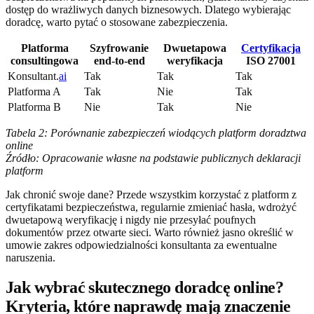
dostęp do wrażliwych danych biznesowych. Dlatego wybierając
doradcę, warto pytać o stosowane zabezpieczenia.
Platforma
Szyfrowanie
Dwuetapowa
Certyfikacja
consultingowa
end-to-end
weryfikacja
ISO 27001
Konsultant.
ai
Tak
Tak
Tak
Platforma A
Tak
Nie
Tak
Platforma B
Nie
Tak
Nie
Tabela 2: Porównanie zabezpieczeń wiodących platform doradztwa
online
Źródło: Opracowanie własne na podstawie publicznych deklaracji
platform
Jak chronić swoje dane? Przede wszystkim korzystać z platform z
certyfikatami bezpieczeństwa, regularnie zmieniać hasła, wdrożyć
dwuetapową weryfikację i nigdy nie przesyłać poufnych
dokumentów przez otwarte sieci. Warto również jasno określić w
umowie zakres odpowiedzialności konsultanta za ewentualne
naruszenia.
Jak wybrać skutecznego doradcę online?
Kryteria, które naprawdę mają znaczenie