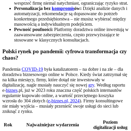
wesprzeć firmę niemal natychmiast, ograniczając ryzyko strat.
Personalizacja bez
kompromis
ów:
Dzięki analizie danych i
automatyzacji, rekomendacje są dopasowane do potrzeb
konkretnego przedsiębiorstwa – nie musisz wybierać między
masowością a indywidualnym podejściem.
Pewność poufności:
Platformy doradztwa online inwestują w
zaawansowane zabezpieczenia, często przewyższające te
stosowane w klasycznych konsultacjach.
Polski rynek po pandemii: cyfrowa transformacja czy
chaos?
Pandemia
COVID-19
była katalizatorem – na dobre i na złe – dla
doradztwa biznesowego online w Polsce. Kiedy świat zatrzymał się
na kilka miesięcy, firmy, które dotąd nie inwestowały w
digitalizację, nagle musiały nauczyć się nowej
gry
. Według raportu
e-
biznes
.pl, już w 2023 roku znaczna część polskich internautów
regularnie kupowało online, a wartość przeciętnego koszyka
wzrosła do 304 złotych (
e-biznes.pl, 2024
). Firmy konsultingowe
nie miały wyjścia – musiały przenieść swoje usługi do sieci lub
zniknąć z rynku.
Poziom
Rok
Najważniejsze wydarzenia
digitalizacji usług