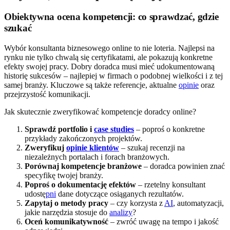
Obiektywna ocena kompetencji: co sprawdzać, gdzie
szukać
Wybór konsultanta biznesowego online to nie loteria. Najlepsi na
rynku nie tylko chwalą się certyfikatami, ale pokazują konkretne
efekty swojej pracy. Dobry doradca musi mieć udokumentowaną
historię sukcesów – najlepiej w firmach o podobnej wielkości i z tej
samej branży. Kluczowe są także referencje, aktualne
opinie
oraz
przejrzystość komunikacji.
Jak skutecznie zweryfikować kompetencje doradcy online?
Sprawdź portfolio i
case studies
– poproś o konkretne
przykłady zakończonych projektów.
Zweryfikuj
opinie klientów
– szukaj recenzji na
niezależnych portalach i forach branżowych.
Porównaj kompetencje branżowe
– doradca powinien znać
specyfikę twojej branży.
Poproś o dokumentację efektów
– rzetelny konsultant
udostę
pni
dane dotyczące osiąganych rezultatów.
Zapytaj o metody pracy
– czy korzysta z
AI
, automatyzacji,
jakie narzędzia stosuje do
analizy
?
Oceń komunikatywność
– zwróć uwagę na tempo i jakość