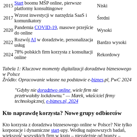
Start
boomu MŚP online, pierwsze
2015
Niski
platformy konsultingowe
Wzrost inwestycji w narzędzia SaaS i
2017
Średni
komunikatory
Pandemia
COVID-19
, masowe przejście
2020
Wysoki
do online
Rozwój
AI
w doradztwie, personalizacja
2022
Bardzo wysoki
usług
78% polskich firm korzysta z konsultacji
2024
Rekordowy
online
Tabela 1: Kluczowe momenty digitalizacji doradztwa biznesowego
w Polsce
Źródło: Opracowanie własne na podstawie e-
biznes
.pl, PwC 2024
"Gdyby nie
doradztwo online
, wiele firm nie
przetrwałoby lockdownu." — Marek, właściciel firmy
technologicznej,
e-biznes.pl, 2024
Kto naprawdę korzysta? Nowe grupy odbiorców
Kto korzysta z doradztwa biznesowego online w Polsce? Nie tylko
korporacje i dynamiczne
start
-upy. Według najnowszych badań,
większość wszystkich firm w kraju – niezależnie od branży –