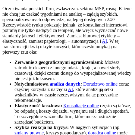
Oczekiwania polskich firm, zwłaszcza z sektora MŚP, rosną. Klienci
nie chcą już czekać tygodniami na analizę – żądają szybkich,
spersonalizowanych odpowiedzi, najlepiej dostępnych 24/7.
Rzeczywistość rynku pokazuje jednak, że konsultanci internetowi
potrafią nie tylko nadążyć za tempem, ale wręcz wyznaczać nowe
standardy jakości i efektywności. Zamiast biurowej etykiety –
elastyczność, zamiast papierologii – automatyzacja i
AI
. W tej
transformacji tkwią ukryte korzyści, które często umykają na
pierwszy rzut oka:
Zerwanie z geograficznymi ograniczeniami:
Możesz
zatrudnić eksperta z innego miasta, kraju, a nawet strefy
czasowej, dzięki czemu dostęp do wyspecjalizowanej wiedzy
nie jest już luksusem.
Natychmiastowa
analiza danych
:
Doradztwo online
coraz
częściej korzysta z narzędzi
AI
, które analizują setki
wskaźników w czasie rzeczywistym, dając precyzyjne
rekomendacje.
Elastyczność kosztowa:
Konsultacje online
często są tańsze,
bo odpadają koszty dojazdu, wynajmu sal i długich spotkań.
To szczególnie ważne dla firm, które muszą ostrożnie
zarządzać budżetem.
Szybka reakcja na kryzys:
W nagłych sytuacjach (np.
zmiany prawne
, kryzys gospodarczy),
doradca online
może