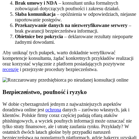
Brak umowy i NDA
– konsultant unika formalnych
zobowiązań dotyczących poufności i zakresu działań.
Słaba komunikacja
– opóźnienia w odpowiedziach, niejasne
raportowanie postępów.
Przekazywanie danych na niezweryfikowane serwery
–
brak gwarancji bezpieczeństwa informacji.
Obietnice bez pokrycia
– deklarowane rezultaty niepoparte
żadnymi dowodami.
Aby uniknąć tych pułapek, warto dokładnie weryfikować
kompetencje konsultanta, żądać konkretnych przykładów realizacji
oraz korzystać wyłącznie z platform posiadających pozytywne
recenzje
i przejrzyste procedury bezpieczeństwa.
Bezpieczeństwo, poufność i ryzyko
W dobie cyberzagrożeń jednym z najważniejszych aspektów
doradztwa online jest
ochrona
danych – zarówno własnych, jak i
klientów. Polskie firmy coraz częściej padają ofiarą ataków
phishingowych, a wyciek poufnych informacji może oznaczać nie
tylko straty finansowe, ale i utratę zaufania rynku. Przykłady? W
ostatnich dwóch latach głośne były przypadki naruszeń
bezpieczeństwa na popularnych platformach, gdzie hakerzy uzyskali