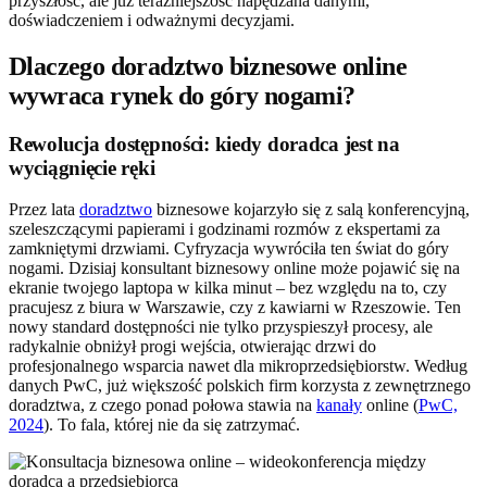
przyszłość, ale już teraźniejszość napędzana danymi,
doświadczeniem i odważnymi decyzjami.
Dlaczego doradztwo biznesowe online
wywraca rynek do góry nogami?
Rewolucja dostępności: kiedy doradca jest na
wyciągnięcie ręki
Przez lata
doradztwo
biznesowe kojarzyło się z salą konferencyjną,
szeleszczącymi papierami i godzinami rozmów z ekspertami za
zamkniętymi drzwiami. Cyfryzacja wywróciła ten świat do góry
nogami. Dzisiaj konsultant biznesowy online może pojawić się na
ekranie twojego laptopa w kilka minut – bez względu na to, czy
pracujesz z biura w Warszawie, czy z kawiarni w Rzeszowie. Ten
nowy standard dostępności nie tylko przyspieszył procesy, ale
radykalnie obniżył progi wejścia, otwierając drzwi do
profesjonalnego wsparcia nawet dla mikroprzedsiębiorstw. Według
danych PwC, już większość polskich firm korzysta z zewnętrznego
doradztwa, z czego ponad połowa stawia na
kanały
online (
PwC,
2024
). To fala, której nie da się zatrzymać.