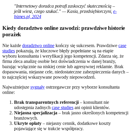
"Internetowy doradca potrafi zaskoczyć skutecznością –
jeśli wiesz, czego szukać." — Kasia, przedsiębiorczyni,
e-
biznes.pl, 2024
Kiedy doradztwo online zawodzi: prawdziwe historie
porażek
Nie każde
doradztwo online
kończy się sukcesem. Prawdziwe
case
studies
pokazują, że kluczowe błędy popełniane są na etapie
wyboru konsultanta i weryfikacji jego kompetencji. Zdarza się, że
firma zleca analizę osobie bez doświadczenia w danej branży,
bazując wyłącznie na niskiej cenie lub agresywnej reklamie. Brak
dopasowania, niejasne cele, niedostateczne zabezpieczenia danych –
to najczęściej wskazywane powody niepowodzeń.
Najważniejsze
sygnały
ostrzegawcze przy wyborze konsultanta
online:
Brak transparentnych referencji
– konsultant nie
udostępnia żadnych
case studies
ani opinii klientów.
Niejasna specjalizacja
– brak jasno określonych kompetencji
branżowych.
Ukryte opłaty
– niejasny cennik, dodatkowe koszty
pojawiające się w trakcie współpracy.