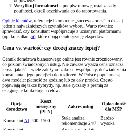
odpowiedzi.
Weryfikuj formalności
– podpisz umowę, ustal zasady
poufności, określ oczekiwania co do raportowania.
Opinie klientów
, referencje i konkretne „success stories” to dzisiaj
jeden z najważniejszych czynników wyboru. Warto również
sprawdzić, czy konsultant współpracuje z uznanymi platformami
(np. konsultant.
ai
), które dbają o autoryzację ekspertów.
Cena vs. wartość: czy drożej znaczy lepiej?
Cennik doradztwa biznesowego online jest równie zróżnicowany,
co poziom świadczonych usług. Nie zawsze wyższa cena oznacza
lepszą jakość – wiele zależy od zakresu współpracy, doświadczenia
konsultanta i jego podejścia do rozliczeń. W Polsce popularne są
dwa modele: płatność za godzinę lub za cały projekt. Często
pojawiają się także hybrydy, np. stałe ryczałty z premią za
osiągnięcie konkretnych celów.
Koszt
Opcja
Opłacalność
miesięczny
Zakres usług
doradztwa
dla MŚP
(PLN)
Stała analiza,
Bardzo
Konsultant
AI
500–1500
rekomendacje 24/7
wysoka
Konsultant
Analiza, warsztaty,