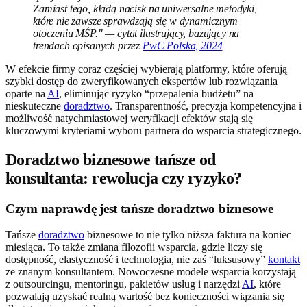
Zamiast tego, kładą nacisk na uniwersalne metodyki,
które nie zawsze sprawdzają się w dynamicznym
otoczeniu MŚP." — cytat ilustrujący, bazujący na
trendach opisanych przez
PwC Polska, 2024
W efekcie firmy coraz częściej wybierają platformy, które oferują
szybki dostęp do zweryfikowanych ekspertów lub rozwiązania
oparte na
AI
, eliminując ryzyko “przepalenia budżetu” na
nieskuteczne
doradztwo
. Transparentność, precyzja kompetencyjna i
możliwość natychmiastowej weryfikacji efektów stają się
kluczowymi kryteriami wyboru partnera do wsparcia strategicznego.
Doradztwo biznesowe tańsze od
konsultanta: rewolucja czy ryzyko?
Czym naprawdę jest tańsze doradztwo biznesowe
Tańsze
doradztwo
biznesowe to nie tylko niższa faktura na koniec
miesiąca. To także zmiana filozofii wsparcia, gdzie liczy się
dostępność, elastyczność i technologia, nie zaś “luksusowy”
kontakt
ze znanym konsultantem. Nowoczesne modele wsparcia korzystają
z outsourcingu, mentoringu, pakietów usług i narzędzi
AI
, które
pozwalają uzyskać realną wartość bez konieczności wiązania się