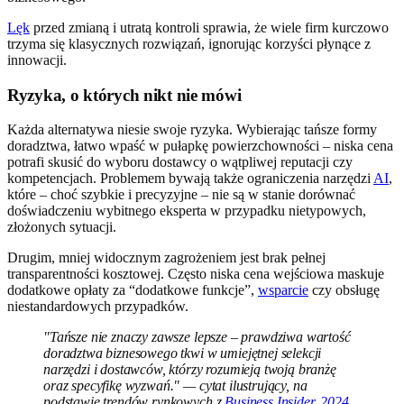
Lęk
przed zmianą i utratą kontroli sprawia, że wiele firm kurczowo
trzyma się klasycznych rozwiązań, ignorując korzyści płynące z
innowacji.
Ryzyka, o których nikt nie mówi
Każda alternatywa niesie swoje ryzyka. Wybierając tańsze formy
doradztwa, łatwo wpaść w pułapkę powierzchowności – niska cena
potrafi skusić do wyboru dostawcy o wątpliwej reputacji czy
kompetencjach. Problemem bywają także ograniczenia narzędzi
AI
,
które – choć szybkie i precyzyjne – nie są w stanie dorównać
doświadczeniu wybitnego eksperta w przypadku nietypowych,
złożonych sytuacji.
Drugim, mniej widocznym zagrożeniem jest brak pełnej
transparentności kosztowej. Często niska cena wejściowa maskuje
dodatkowe opłaty za “dodatkowe funkcje”,
wsparcie
czy obsługę
niestandardowych przypadków.
"Tańsze nie znaczy zawsze lepsze – prawdziwa wartość
doradztwa biznesowego tkwi w umiejętnej selekcji
narzędzi i dostawców, którzy rozumieją twoją branżę
oraz specyfikę wyzwań." — cytat ilustrujący, na
podstawie trendów rynkowych z
Business Insider, 2024