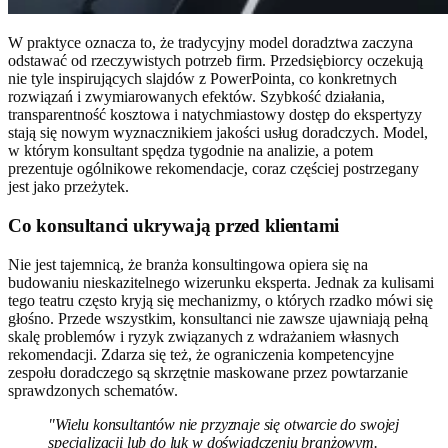
W praktyce oznacza to, że tradycyjny model doradztwa zaczyna
odstawać od rzeczywistych potrzeb firm. Przedsiębiorcy oczekują
nie tyle inspirujących slajdów z PowerPointa, co konkretnych
rozwiązań i zwymiarowanych efektów. Szybkość działania,
transparentność kosztowa i natychmiastowy dostęp do ekspertyzy
stają się nowym wyznacznikiem jakości usług doradczych. Model,
w którym konsultant spędza tygodnie na analizie, a potem
prezentuje ogólnikowe rekomendacje, coraz częściej postrzegany
jest jako przeżytek.
Co konsultanci ukrywają przed klientami
Nie jest tajemnicą, że branża konsultingowa opiera się na
budowaniu nieskazitelnego wizerunku eksperta. Jednak za kulisami
tego teatru często kryją się mechanizmy, o których rzadko mówi się
głośno. Przede wszystkim, konsultanci nie zawsze ujawniają pełną
skalę problemów i ryzyk związanych z wdrażaniem własnych
rekomendacji. Zdarza się też, że ograniczenia kompetencyjne
zespołu doradczego są skrzętnie maskowane przez powtarzanie
sprawdzonych schematów.
"Wielu konsultantów nie przyznaje się otwarcie do swojej
specjalizacji lub do luk w doświadczeniu branżowym.