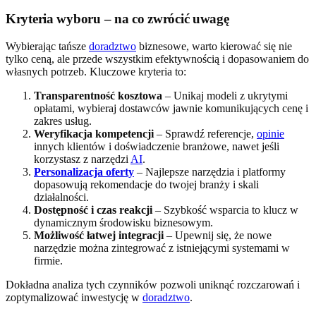
Kryteria wyboru – na co zwrócić uwagę
Wybierając tańsze
doradztwo
biznesowe, warto kierować się nie
tylko ceną, ale przede wszystkim efektywnością i dopasowaniem do
własnych potrzeb. Kluczowe kryteria to:
Transparentność kosztowa
– Unikaj modeli z ukrytymi
opłatami, wybieraj dostawców jawnie komunikujących cenę i
zakres usług.
Weryfikacja kompetencji
– Sprawdź referencje,
opinie
innych klientów i doświadczenie branżowe, nawet jeśli
korzystasz z narzędzi
AI
.
Personalizacja oferty
– Najlepsze narzędzia i platformy
dopasowują rekomendacje do twojej branży i skali
działalności.
Dostępność i czas reakcji
– Szybkość wsparcia to klucz w
dynamicznym środowisku biznesowym.
Możliwość łatwej integracji
– Upewnij się, że nowe
narzędzie można zintegrować z istniejącymi systemami w
firmie.
Dokładna analiza tych czynników pozwoli uniknąć rozczarowań i
zoptymalizować inwestycję w
doradztwo
.