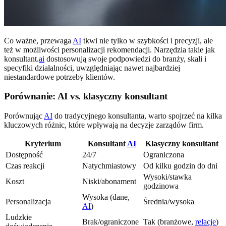
Co ważne, przewaga
AI
tkwi nie tylko w szybkości i precyzji, ale
też w możliwości personalizacji rekomendacji. Narzędzia takie jak
konsultant.
ai
dostosowują swoje podpowiedzi do branży, skali i
specyfiki działalności, uwzględniając nawet najbardziej
niestandardowe potrzeby klientów.
Porównanie: AI vs. klasyczny konsultant
Porównując
AI
do tradycyjnego konsultanta, warto spojrzeć na kilka
kluczowych różnic, które wpływają na decyzje zarządów firm.
Kryterium
Konsultant
AI
Klasyczny konsultant
Dostępność
24/7
Ograniczona
Czas reakcji
Natychmiastowy
Od kilku godzin do dni
Wysoki/stawka
Koszt
Niski/abonament
godzinowa
Wysoka (dane,
Personalizacja
Średnia/wysoka
AI
)
Ludzkie
Brak/ograniczone
Tak (branżowe,
relacje
)