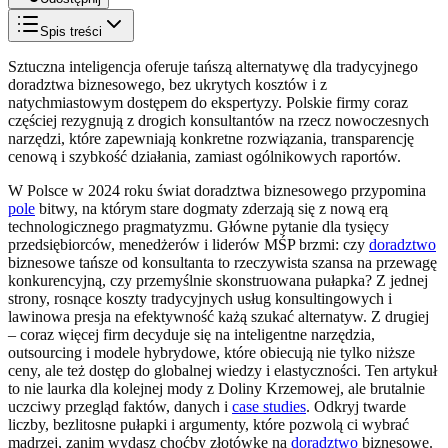
Spis treści
Sztuczna inteligencja oferuje tańszą alternatywę dla tradycyjnego
doradztwa biznesowego, bez ukrytych kosztów i z
natychmiastowym dostępem do ekspertyzy. Polskie firmy coraz
częściej rezygnują z drogich konsultantów na rzecz nowoczesnych
narzędzi, które zapewniają konkretne rozwiązania, transparencję
cenową i szybkość działania, zamiast ogólnikowych raportów.
W Polsce w 2024 roku świat doradztwa biznesowego przypomina
pole
bitwy, na którym stare dogmaty zderzają się z nową erą
technologicznego pragmatyzmu. Główne pytanie dla tysięcy
przedsiębiorców, menedżerów i liderów MŚP brzmi: czy
doradztwo
biznesowe tańsze od konsultanta to rzeczywista szansa na przewagę
konkurencyjną, czy przemyślnie skonstruowana pułapka? Z jednej
strony, rosnące koszty tradycyjnych usług konsultingowych i
lawinowa presja na efektywność każą szukać alternatyw. Z drugiej
– coraz więcej firm decyduje się na inteligentne narzędzia,
outsourcing i modele hybrydowe, które obiecują nie tylko niższe
ceny, ale też dostęp do globalnej wiedzy i elastyczności. Ten artykuł
to nie laurka dla kolejnej mody z Doliny Krzemowej, ale brutalnie
uczciwy przegląd faktów, danych i
case studies
. Odkryj twarde
liczby, bezlitosne pułapki i argumenty, które pozwolą ci wybrać
mądrzej, zanim wydasz choćby złotówkę na
doradztwo
biznesowe.