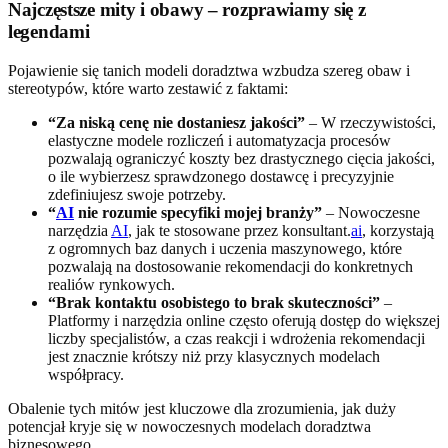
Najczęstsze mity i obawy – rozprawiamy się z
legendami
Pojawienie się tanich modeli doradztwa wzbudza szereg obaw i
stereotypów, które warto zestawić z faktami:
“Za niską cenę nie dostaniesz jakości”
– W rzeczywistości,
elastyczne modele rozliczeń i automatyzacja procesów
pozwalają ograniczyć koszty bez drastycznego cięcia jakości,
o ile wybierzesz sprawdzonego dostawcę i precyzyjnie
zdefiniujesz swoje potrzeby.
“
AI
nie rozumie specyfiki mojej branży”
– Nowoczesne
narzędzia
AI
, jak te stosowane przez konsultant.
ai
, korzystają
z ogromnych baz danych i uczenia maszynowego, które
pozwalają na dostosowanie rekomendacji do konkretnych
realiów rynkowych.
“Brak kontaktu osobistego to brak skuteczności”
–
Platformy i narzędzia online często oferują dostęp do większej
liczby specjalistów, a czas reakcji i wdrożenia rekomendacji
jest znacznie krótszy niż przy klasycznych modelach
współpracy.
Obalenie tych mitów jest kluczowe dla zrozumienia, jak duży
potencjał kryje się w nowoczesnych modelach doradztwa
biznesowego.