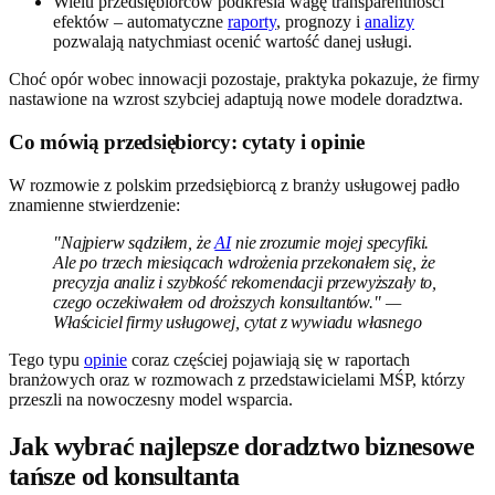
Wielu przedsiębiorców podkreśla wagę transparentności
efektów – automatyczne
raporty
, prognozy i
analizy
pozwalają natychmiast ocenić wartość danej usługi.
Choć opór wobec innowacji pozostaje, praktyka pokazuje, że firmy
nastawione na wzrost szybciej adaptują nowe modele doradztwa.
Co mówią przedsiębiorcy: cytaty i opinie
W rozmowie z polskim przedsiębiorcą z branży usługowej padło
znamienne stwierdzenie:
"Najpierw sądziłem, że
AI
nie zrozumie mojej specyfiki.
Ale po trzech miesiącach wdrożenia przekonałem się, że
precyzja analiz i szybkość rekomendacji przewyższały to,
czego oczekiwałem od droższych konsultantów." —
Właściciel firmy usługowej, cytat z wywiadu własnego
Tego typu
opinie
coraz częściej pojawiają się w raportach
branżowych oraz w rozmowach z przedstawicielami MŚP, którzy
przeszli na nowoczesny model wsparcia.
Jak wybrać najlepsze doradztwo biznesowe
tańsze od konsultanta