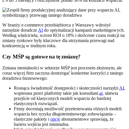
z 9 do 5 miesięcy i oszczędność ponad 30% na kosztach wsparcia.
W branży e-commerce przedsiębiorca z Warszawy wdrożył
narzędzie doradcze
AI
do optymalizacji kampanii marketingowych.
Według właściciela, wzrost ROI o 18% i skrócenie czasu reakcji na
zmiany rynkowe były kluczowe dla utrzymania przewagi nad
konkurencją w trudnym roku.
Czy MŚP są gotowe na tę zmianę?
Zmiana mentalności w sektorze MŚP jest procesem złożonym, ale
coraz więcej firm zaczyna dostrzegać konkretne korzyści z taniego
doradztwa biznesowego:
Rosnąca świadomość dostępności i skuteczności narzędzi
AI
,
wspierana przez platformy takie jak konsultant.
ai
, ułatwia
przejście od klasycznych modeli wsparcia do bardziej
elastycznych rozwiązań.
Firmy doceniają możliwość przetestowania różnych modeli
wsparcia bez ryzyka długoterminowego zobowiązania –
elastyczne pakiety i
opcje
abonamentowe sprawiają, że
bariera wejścia jest minimalna.