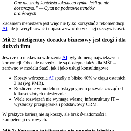
One nie znają kontekstu lokalnego rynku, jeśli go nie
dostarczysz.” — Cytat na podstawie trendów
branżowych
Zadaniem menedżera jest więc nie tylko korzystać z rekomendacji
AI
, ale je weryfikować i dopasowywać do własnej rzeczywistości.
Mit 2: Inteligentny doradca biznesowy jest drogi i dla
dużych firm
Jeszcze do niedawna wdrożenia
AI
były domeną największych
korporacji. Obecnie narzędzia te są dostępne także dla MŚP –
zarówno w modelu SaaS, jak i jako usługi konsultingowe.
Koszty wdrożenia
AI
spadły o blisko 40% w ciągu ostatnich
3 lat (wg PMR).
Rozliczenie w modelu subskrypcyjnym pozwala zacząć od
kilkuset złotych miesięcznie.
Wiele rozwiązań nie wymaga własnej infrastruktury IT –
wystarczy przeglądarka i podstawowy CRM.
W praktyce barierą nie są koszty, ale brak świadomości i
kompetencji cyfrowych.
Mit 3: Sztuczna inteligencja nie popełnia błędów