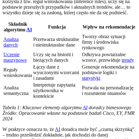
korzysta z tzw. reguł wnioskowania (inference rules), uczy się na
podstawie przeszłych przypadków i aktualnych trendów, ale… to
wszystko dzieje się za zasłoną, której często nie da się podnieść.
Składnik
Funkcja
Wpływ na rekomendacje
algorytmu
AI
Tworzy obraz sytuacji
Analiza
Przetwarza strukturalne
firmy i środowiska
danych
i niestrukturalne dane
rynkowego
Uczenie
Uczy się na historii i
Odkrywa powtarzalne
maszynowe
bieżących danych
wzorce, przewiduje
trendy
Łączy dane z
Generuje rekomendacje na
Reguły
wyuczonymi wzorcami
podstawie logiki i
wnioskowania
i zasadami
statystyki
Interpretuje zapytania
Analiza
Pozwala na personalizację
użytkownika w
semantyczna
i rozumienie niuansów
kontekście
Tabela 1: Kluczowe elementy algorytmu
AI
doradcy biznesowego
Źródło: Opracowanie własne na podstawie badań Cisco, EY, PMR
2024
W praktyce oznacza to, że
AI
doradca może być „czarną skrzynką”
– trudno prześledzić dokładnie, jak dochodzi do danej