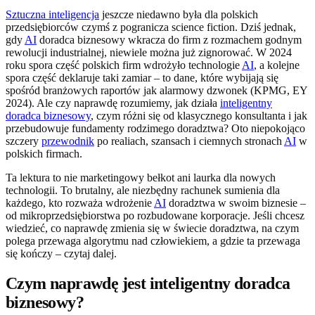
Sztuczna inteligencja
jeszcze niedawno była dla polskich
przedsiębiorców czymś z pogranicza science fiction. Dziś jednak,
gdy
AI
doradca biznesowy wkracza do firm z rozmachem godnym
rewolucji industrialnej, niewiele można już zignorować. W 2024
roku spora część polskich firm wdrożyło technologie
AI
, a kolejne
spora część deklaruje taki zamiar – to dane, które wybijają się
spośród branżowych raportów jak alarmowy dzwonek (KPMG, EY
2024). Ale czy naprawdę rozumiemy, jak działa
inteligentny
doradca biznesowy
, czym różni się od klasycznego konsultanta i jak
przebudowuje fundamenty rodzimego doradztwa? Oto niepokojąco
szczery
przewodnik
po realiach, szansach i ciemnych stronach
AI
w
polskich firmach.
Ta lektura to nie marketingowy bełkot ani laurka dla nowych
technologii. To brutalny, ale niezbędny rachunek sumienia dla
każdego, kto rozważa wdrożenie
AI
doradztwa w swoim biznesie –
od mikroprzedsiębiorstwa po rozbudowane korporacje. Jeśli chcesz
wiedzieć, co naprawdę zmienia się w świecie doradztwa, na czym
polega przewaga algorytmu nad człowiekiem, a gdzie ta przewaga
się kończy – czytaj dalej.
Czym naprawdę jest inteligentny doradca
biznesowy?