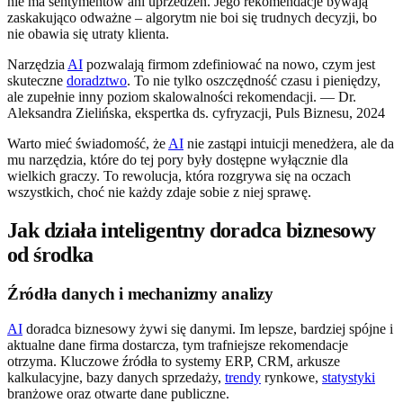
nie ma sentymentów ani uprzedzeń. Jego rekomendacje bywają
zaskakująco odważne – algorytm nie boi się trudnych decyzji, bo
nie obawia się utraty klienta.
Narzędzia
AI
pozwalają firmom zdefiniować na nowo, czym jest
skuteczne
doradztwo
. To nie tylko oszczędność czasu i pieniędzy,
ale zupełnie inny poziom skalowalności rekomendacji. — Dr.
Aleksandra Zielińska, ekspertka ds. cyfryzacji, Puls Biznesu, 2024
Warto mieć świadomość, że
AI
nie zastąpi intuicji menedżera, ale da
mu narzędzia, które do tej pory były dostępne wyłącznie dla
wielkich graczy. To rewolucja, która rozgrywa się na oczach
wszystkich, choć nie każdy zdaje sobie z niej sprawę.
Jak działa inteligentny doradca biznesowy
od środka
Źródła danych i mechanizmy analizy
AI
doradca biznesowy żywi się danymi. Im lepsze, bardziej spójne i
aktualne dane firma dostarcza, tym trafniejsze rekomendacje
otrzyma. Kluczowe źródła to systemy ERP, CRM, arkusze
kalkulacyjne, bazy danych sprzedaży,
trendy
rynkowe,
statystyki
branżowe oraz otwarte dane publiczne.