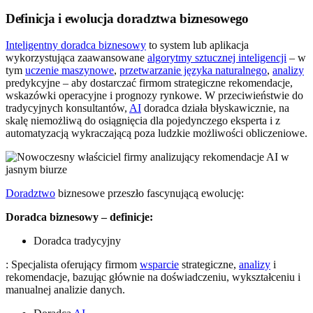
Definicja i ewolucja doradztwa biznesowego
Inteligentny doradca biznesowy
to system lub aplikacja
wykorzystująca zaawansowane
algorytmy sztucznej inteligencji
– w
tym
uczenie maszynowe
,
przetwarzanie języka naturalnego
,
analizy
predykcyjne – aby dostarczać firmom strategiczne rekomendacje,
wskazówki operacyjne i prognozy rynkowe. W przeciwieństwie do
tradycyjnych konsultantów,
AI
doradca działa błyskawicznie, na
skalę niemożliwą do osiągnięcia dla pojedynczego eksperta i z
automatyzacją wykraczającą poza ludzkie możliwości obliczeniowe.
Doradztwo
biznesowe przeszło fascynującą ewolucję:
Doradca biznesowy – definicje:
Doradca tradycyjny
: Specjalista oferujący firmom
wsparcie
strategiczne,
analizy
i
rekomendacje, bazując głównie na doświadczeniu, wykształceniu i
manualnej analizie danych.