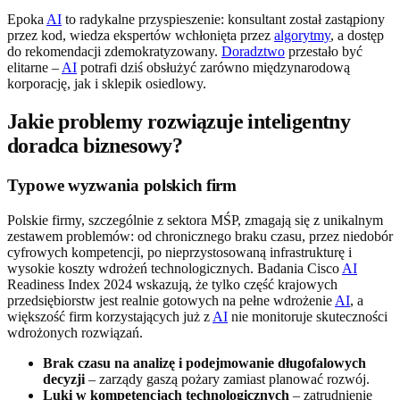
Epoka
AI
to radykalne przyspieszenie: konsultant został zastąpiony
przez kod, wiedza ekspertów wchłonięta przez
algorytmy
, a dostęp
do rekomendacji zdemokratyzowany.
Doradztwo
przestało być
elitarne –
AI
potrafi dziś obsłużyć zarówno międzynarodową
korporację, jak i sklepik osiedlowy.
Jakie problemy rozwiązuje inteligentny
doradca biznesowy?
Typowe wyzwania polskich firm
Polskie firmy, szczególnie z sektora MŚP, zmagają się z unikalnym
zestawem problemów: od chronicznego braku czasu, przez niedobór
cyfrowych kompetencji, po nieprzystosowaną infrastrukturę i
wysokie koszty wdrożeń technologicznych. Badania Cisco
AI
Readiness Index 2024 wskazują, że tylko część krajowych
przedsiębiorstw jest realnie gotowych na pełne wdrożenie
AI
, a
większość firm korzystających już z
AI
nie monitoruje skuteczności
wdrożonych rozwiązań.
Brak czasu na analizę i podejmowanie długofalowych
decyzji
– zarządy gaszą pożary zamiast planować rozwój.
Luki w kompetencjach technologicznych
– zatrudnienie