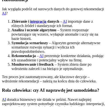
Jak wygląda podróż od surowych danych do gotowej rekomendacji
AI
?
Zbieranie i
integracja
danych
–
AI
importuje dane z
różnych źródeł i standaryzuje ich format.
Analiza i uczenie algorytmu
– System rozpoznaje
powtarzające się wzorce, wyłapuje anomalie i uczy się na
bazie historii.
Symulacja scenariuszy
– Algorytm generuje alternatywne
scenariusze rozwoju sytuacji i wylicza ich
prawdopodobieństwo.
Rekomendacja
–
AI
prezentuje konkretne działania, podając
ich uzasadnienie i potencjalny wpływ na firmę.
Monitorowanie i feedback
– System zbiera dane po
wdrożeniu zaleceń i na bieżąco je optymalizuje.
Ten proces jest zautomatyzowany, ale kluczowe decyzje –
wdrożenie rekomendacji – należą na końcu dnia do człowieka.
Rola człowieka: czy AI naprawdę jest samodzielna?
AI
doradca biznesowy nie działa w próżni. Nawet najlepiej
zaprojektowany system potrzebuje czynnika ludzkiego: interpretacji,