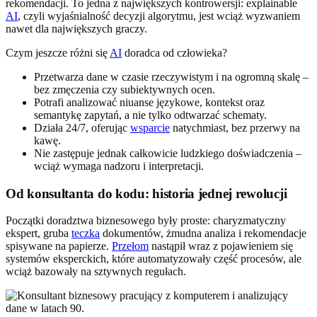
rekomendacji. To jedna z największych kontrowersji: explainable
AI
, czyli wyjaśnialność decyzji algorytmu, jest wciąż wyzwaniem
nawet dla największych graczy.
Czym jeszcze różni się
AI
doradca od człowieka?
Przetwarza dane w czasie rzeczywistym i na ogromną skalę –
bez zmęczenia czy subiektywnych ocen.
Potrafi analizować niuanse językowe, kontekst oraz
semantykę zapytań, a nie tylko odtwarzać schematy.
Działa 24/7, oferując
wsparcie
natychmiast, bez przerwy na
kawę.
Nie zastępuje jednak całkowicie ludzkiego doświadczenia –
wciąż wymaga nadzoru i interpretacji.
Od konsultanta do kodu: historia jednej rewolucji
Początki doradztwa biznesowego były proste: charyzmatyczny
ekspert, gruba
teczka
dokumentów, żmudna analiza i rekomendacje
spisywane na papierze.
Przełom
nastąpił wraz z pojawieniem się
systemów eksperckich, które automatyzowały część procesów, ale
wciąż bazowały na sztywnych regułach.