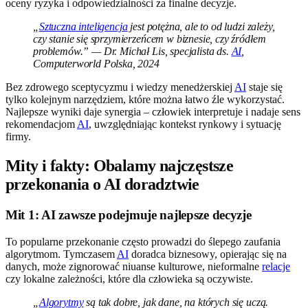
oceny ryzyka i odpowiedzialności za finalne decyzje.
„
Sztuczna inteligencja
jest potężna, ale to od ludzi zależy,
czy stanie się sprzymierzeńcem w biznesie, czy źródłem
problemów.” — Dr. Michał Lis, specjalista ds.
AI
,
Computerworld Polska, 2024
Bez zdrowego sceptycyzmu i wiedzy menedżerskiej
AI
staje się
tylko kolejnym narzędziem, które można łatwo źle wykorzystać.
Najlepsze wyniki daje synergia – człowiek interpretuje i nadaje sens
rekomendacjom
AI
, uwzględniając kontekst rynkowy i sytuację
firmy.
Mity i fakty: Obalamy najczęstsze
przekonania o AI doradztwie
Mit 1: AI zawsze podejmuje najlepsze decyzje
To popularne przekonanie często prowadzi do ślepego zaufania
algorytmom. Tymczasem
AI
doradca biznesowy, opierając się na
danych, może zignorować niuanse kulturowe, nieformalne
relacje
czy lokalne zależności, które dla człowieka są oczywiste.
„
Algorytmy
są tak dobre, jak dane, na których się uczą.