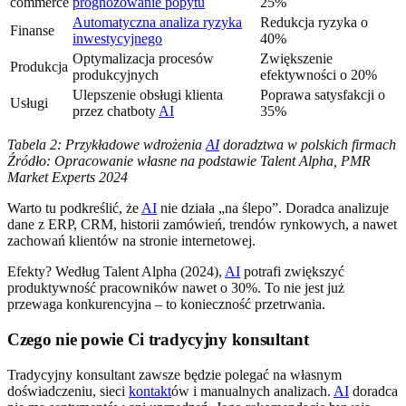
commerce
prognozowanie popytu
25%
Automatyczna analiza ryzyka
Redukcja ryzyka o
Finanse
inwestycyjnego
40%
Optymalizacja procesów
Zwiększenie
Produkcja
produkcyjnych
efektywności o 20%
Ulepszenie obsługi klienta
Poprawa satysfakcji o
Usługi
przez chatboty
AI
35%
Tabela 2: Przykładowe wdrożenia
AI
doradztwa w polskich firmach
Źródło: Opracowanie własne na podstawie Talent Alpha, PMR
Market Experts 2024
Warto tu podkreślić, że
AI
nie działa „na ślepo”. Doradca analizuje
dane z ERP, CRM, historii zamówień, trendów rynkowych, a nawet
zachowań klientów na stronie internetowej.
Efekty? Według Talent Alpha (2024),
AI
potrafi zwiększyć
produktywność pracowników nawet o 30%. To nie jest już
przewaga konkurencyjna – to konieczność przetrwania.
Czego nie powie Ci tradycyjny konsultant
Tradycyjny konsultant zawsze będzie polegać na własnym
doświadczeniu, sieci
kontakt
ów i manualnych analizach.
AI
doradca