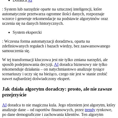
Doradca
AI
: System lub narzędzie oparte na sztucznej inteligencji, które
automatycznie przetwarza ogromne ilości danych, rozpoznaje
wzorce i generuje rekomendacje na podstawie algorytmów oraz
uczenia się na danych historycznych.
System ekspercki
: Wczesna forma automatyzacji doradztwa, oparta na
zdefiniowanych regułach i bazach wiedzy, bez zaawansowanego
samouczenia się.
W tej transformacji kluczowa jest nie tylko zmiana narzędzi, ale
sposób podejmowania decyzji.
AI
doradca biznesowy nie tylko
rekomenduje działania – on natychmiastowo analizuje tysiące
scenariuszy i uczy się na bieżąco, czego nie jest w stanie zrobić
nawet najbardziej doświadczony ekspert.
Jak działa algorytm doradczy: prosto, ale nie zawsze
przejrzyście
AI
doradca to nie magiczna kula. Jego rdzeniem jest algorytm, który
analizuje dane – od raportów finansowych, przez
trendy
rynkowe,
po dane demograficzne i zachowania klientów. Ten algorytm