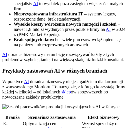
specjalisty
AI
to wydatek poza zasięgiem większości małych
firm.
Nieprzygotowana infrastruktura IT
– systemy legacy,
rozproszone dane, brak standaryzacji.
Wysokie koszty wdrożenia nowych narzędzi i szkoleń
–
nawet 1,8 mld zł wydanych przez polskie firmy na
AI
w 2024
r. (PMR Market Experts).
Brak spójnych danych
– wiele procesów wciąż opiera się
na papierze lub rozproszonych arkuszach.
AI
doradca biznesowy ma ambicję rozwiązywać każdy z tych
problemów szybciej, taniej i na większą skalę niż ludzki konsultant.
Przykłady zastosowań AI w różnych branżach
W praktyce
AI
doradca biznesowy nie jest gadżetem dla korporacji
z warszawskiego Mordoru. To narzędzie, z którego korzystają firmy
każdej wielkości – od lokalnych
sklep
ów spożywczych po
nowoczesne zakłady produkcyjne.
Branża
Scenariusz zastosowania
Efekt biznesowy
E-
Optymalizacja cen i
Wzrost sprzedaży o