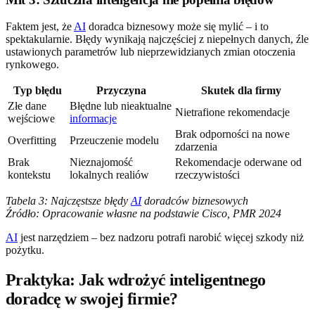
Faktem jest, że
AI
doradca biznesowy może się mylić – i to
spektakularnie. Błędy wynikają najczęściej z niepełnych danych, źle
ustawionych parametrów lub nieprzewidzianych zmian otoczenia
rynkowego.
Typ błędu
Przyczyna
Skutek dla firmy
Złe dane
Błędne lub nieaktualne
Nietrafione rekomendacje
wejściowe
informacje
Brak odporności na nowe
Overfitting
Przeuczenie modelu
zdarzenia
Brak
Nieznajomość
Rekomendacje oderwane od
kontekstu
lokalnych realiów
rzeczywistości
Tabela 3: Najczęstsze błędy
AI
doradców biznesowych
Źródło: Opracowanie własne na podstawie Cisco, PMR 2024
AI
jest narzędziem – bez nadzoru potrafi narobić więcej szkody niż
pożytku.
Praktyka: Jak wdrożyć inteligentnego
doradcę w swojej firmie?