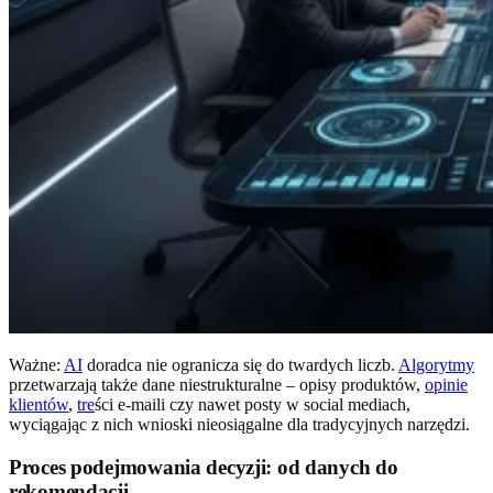
Ważne:
AI
doradca nie ogranicza się do twardych liczb.
Algorytmy
przetwarzają także dane niestrukturalne – opisy produktów,
opinie
klientów
,
tre
ści e-maili czy nawet posty w social mediach,
wyciągając z nich wnioski nieosiągalne dla tradycyjnych narzędzi.
Proces podejmowania decyzji: od danych do
rekomendacji