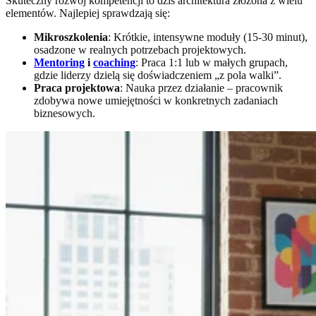
Skuteczny rozwój kompetencji to dziś architektura złożona z wielu
elementów. Najlepiej sprawdzają się:
Mikroszkolenia
: Krótkie, intensywne moduły (15-30 minut),
osadzone w realnych potrzebach projektowych.
Mentoring
i
coaching
: Praca 1:1 lub w małych grupach,
gdzie liderzy dzielą się doświadczeniem „z pola walki”.
Praca projektowa
: Nauka przez działanie – pracownik
zdobywa nowe umiejętności w konkretnych zadaniach
biznesowych.