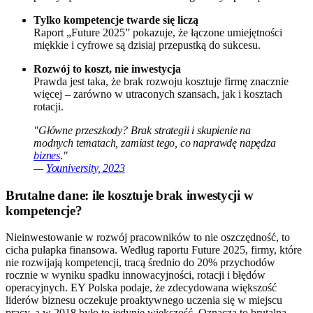
Tylko kompetencje twarde się liczą
Raport „Future 2025” pokazuje, że łączone umiejętności
miękkie i cyfrowe są dzisiaj przepustką do sukcesu.
Rozwój to koszt, nie inwestycja
Prawda jest taka, że brak rozwoju kosztuje firmę znacznie
więcej – zarówno w utraconych szansach, jak i kosztach
rotacji.
"Główne przeszkody? Brak strategii i skupienie na
modnych tematach, zamiast tego, co naprawdę napędza
biznes
."
—
Youniversity, 2023
Brutalne dane: ile kosztuje brak inwestycji w
kompetencje?
Nieinwestowanie w rozwój pracowników to nie oszczędność, to
cicha pułapka finansowa. Według raportu Future 2025, firmy, które
nie rozwijają kompetencji, tracą średnio do 20% przychodów
rocznie w wyniku spadku innowacyjności, rotacji i błędów
operacyjnych. EY Polska podaje, że zdecydowana większość
liderów biznesu oczekuje proaktywnego uczenia się w miejscu
pracy, a w 2018 było to jedynie większość. Oznacza to brutalną