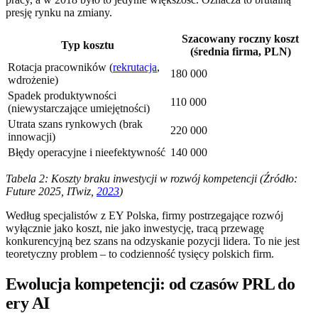
presję rynku na zmiany.
Szacowany roczny koszt
Typ kosztu
(średnia firma, PLN)
Rotacja pracowników (
rekrutacja
,
180 000
wdrożenie)
Spadek produktywności
110 000
(niewystarczające umiejętności)
Utrata szans rynkowych (brak
220 000
innowacji)
Błędy operacyjne i nieefektywność
140 000
Tabela 2: Koszty braku inwestycji w rozwój kompetencji (Źródło:
Future 2025, ITwiz,
2023
)
Według specjalistów z EY Polska, firmy postrzegające rozwój
wyłącznie jako koszt, nie jako inwestycję, tracą przewagę
konkurencyjną bez szans na odzyskanie pozycji lidera. To nie jest
teoretyczny problem – to codzienność tysięcy polskich firm.
Ewolucja kompetencji: od czasów PRL do
ery AI