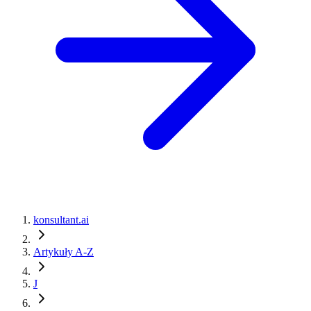
konsultant.ai
Artykuły A-Z
J