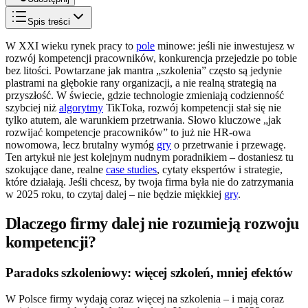
Spis treści
W XXI wieku rynek pracy to
pole
minowe: jeśli nie inwestujesz w
rozwój kompetencji pracowników, konkurencja przejedzie po tobie
bez litości. Powtarzane jak mantra „szkolenia” często są jedynie
plastrami na głębokie rany organizacji, a nie realną strategią na
przyszłość. W świecie, gdzie technologie zmieniają codzienność
szybciej niż
algorytmy
TikToka, rozwój kompetencji stał się nie
tylko atutem, ale warunkiem przetrwania. Słowo kluczowe „jak
rozwijać kompetencje pracowników” to już nie HR-owa
nowomowa, lecz brutalny wymóg
gry
o przetrwanie i przewagę.
Ten artykuł nie jest kolejnym nudnym poradnikiem – dostaniesz tu
szokujące dane, realne
case studies
, cytaty ekspertów i strategie,
które działają. Jeśli chcesz, by twoja firma była nie do zatrzymania
w 2025 roku, to czytaj dalej – nie będzie miękkiej
gry
.
Dlaczego firmy dalej nie rozumieją rozwoju
kompetencji?
Paradoks szkoleniowy: więcej szkoleń, mniej efektów
W Polsce firmy wydają coraz więcej na szkolenia – i mają coraz