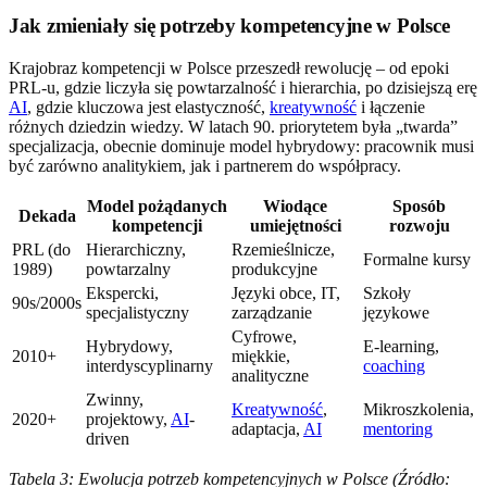
Jak zmieniały się potrzeby kompetencyjne w Polsce
Krajobraz kompetencji w Polsce przeszedł rewolucję – od epoki
PRL-u, gdzie liczyła się powtarzalność i hierarchia, po dzisiejszą erę
AI
, gdzie kluczowa jest elastyczność,
kreatywność
i łączenie
różnych dziedzin wiedzy. W latach 90. priorytetem była „twarda”
specjalizacja, obecnie dominuje model hybrydowy: pracownik musi
być zarówno analitykiem, jak i partnerem do współpracy.
Model pożądanych
Wiodące
Sposób
Dekada
kompetencji
umiejętności
rozwoju
PRL (do
Hierarchiczny,
Rzemieślnicze,
Formalne kursy
1989)
powtarzalny
produkcyjne
Ekspercki,
Języki obce, IT,
Szkoły
90s/2000s
specjalistyczny
zarządzanie
językowe
Cyfrowe,
Hybrydowy,
E-learning,
2010+
miękkie,
interdyscyplinarny
coaching
analityczne
Zwinny,
Kreatywność
,
Mikroszkolenia,
2020+
projektowy,
AI
-
adaptacja,
AI
mentoring
driven
Tabela 3: Ewolucja potrzeb kompetencyjnych w Polsce (Źródło: