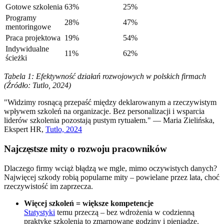
Gotowe szkolenia
63%
25%
Programy
28%
47%
mentoringowe
Praca projektowa
19%
54%
Indywidualne
11%
62%
ścieżki
Tabela 1: Efektywność działań rozwojowych w polskich firmach
(Źródło: Tutlo, 2024)
"Widzimy rosnącą przepaść między deklarowanym a rzeczywistym
wpływem szkoleń na organizacje. Bez personalizacji i wsparcia
liderów szkolenia pozostają pustym rytuałem." — Maria Zielińska,
Ekspert HR,
Tutlo, 2024
Najczęstsze mity o rozwoju pracowników
Dlaczego firmy wciąż błądzą we mgle, mimo oczywistych danych?
Najwięcej szkody robią popularne mity – powielane przez lata, choć
rzeczywistość im zaprzecza.
Więcej szkoleń = większe kompetencje
Statystyki
temu przeczą – bez wdrożenia w codzienną
praktykę szkolenia to zmarnowane godziny i pieniądze.