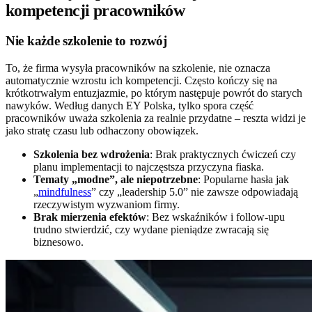
kompetencji pracowników
Nie każde szkolenie to rozwój
To, że firma wysyła pracowników na szkolenie, nie oznacza
automatycznie wzrostu ich kompetencji. Często kończy się na
krótkotrwałym entuzjazmie, po którym następuje powrót do starych
nawyków. Według danych EY Polska, tylko spora część
pracowników uważa szkolenia za realnie przydatne – reszta widzi je
jako stratę czasu lub odhaczony obowiązek.
Szkolenia bez wdrożenia
: Brak praktycznych ćwiczeń czy
planu implementacji to najczęstsza przyczyna fiaska.
Tematy „modne”, ale niepotrzebne
: Popularne hasła jak
„
mindfulness
” czy „leadership 5.0” nie zawsze odpowiadają
rzeczywistym wyzwaniom firmy.
Brak mierzenia efektów
: Bez wskaźników i follow-upu
trudno stwierdzić, czy wydane pieniądze zwracają się
biznesowo.