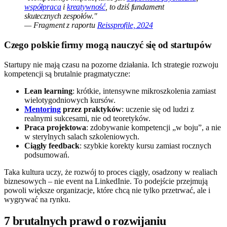
współpraca
i
kreatywność
, to dziś fundament
skutecznych zespołów."
— Fragment z raportu
Reissprofile, 2024
Czego polskie firmy mogą nauczyć się od startupów
Startupy nie mają czasu na pozorne działania. Ich strategie rozwoju
kompetencji są brutalnie pragmatyczne:
Lean learning
: krótkie, intensywne mikroszkolenia zamiast
wielotygodniowych kursów.
Mentoring
przez praktyków
: uczenie się od ludzi z
realnymi sukcesami, nie od teoretyków.
Praca projektowa
: zdobywanie kompetencji „w boju”, a nie
w sterylnych salach szkoleniowych.
Ciągły feedback
: szybkie korekty kursu zamiast rocznych
podsumowań.
Taka kultura uczy, że rozwój to proces ciągły, osadzony w realiach
biznesowych – nie event na LinkedInie. To podejście przejmują
powoli większe organizacje, które chcą nie tylko przetrwać, ale i
wygrywać na rynku.
7 brutalnych prawd o rozwijaniu