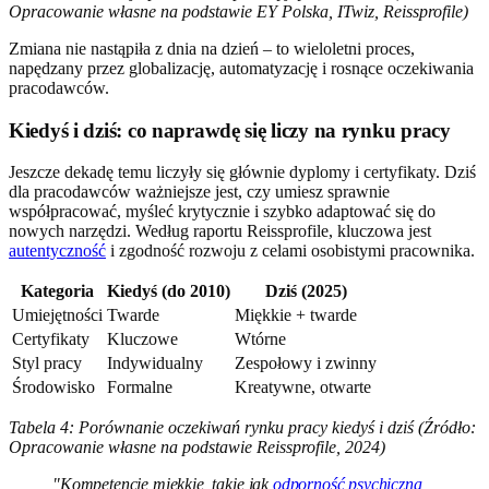
Opracowanie własne na podstawie EY Polska, ITwiz, Reissprofile)
Zmiana nie nastąpiła z dnia na dzień – to wieloletni proces,
napędzany przez globalizację, automatyzację i rosnące oczekiwania
pracodawców.
Kiedyś i dziś: co naprawdę się liczy na rynku pracy
Jeszcze dekadę temu liczyły się głównie dyplomy i certyfikaty. Dziś
dla pracodawców ważniejsze jest, czy umiesz sprawnie
współpracować, myśleć krytycznie i szybko adaptować się do
nowych narzędzi. Według raportu Reissprofile, kluczowa jest
autentyczność
i zgodność rozwoju z celami osobistymi pracownika.
Kategoria
Kiedyś (do 2010)
Dziś (2025)
Umiejętności
Twarde
Miękkie + twarde
Certyfikaty
Kluczowe
Wtórne
Styl pracy
Indywidualny
Zespołowy i zwinny
Środowisko
Formalne
Kreatywne, otwarte
Tabela 4: Porównanie oczekiwań rynku pracy kiedyś i dziś (Źródło:
Opracowanie własne na podstawie Reissprofile, 2024)
"Kompetencje miękkie, takie jak
odporność psychiczna
,