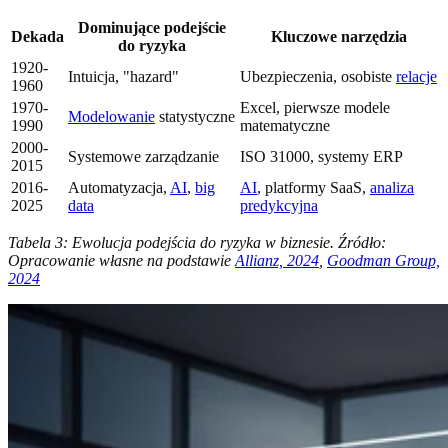
Dominujące podejście
Dekada
Kluczowe narzędzia
do ryzyka
1920-
Intuicja, "hazard"
Ubezpieczenia, osobiste
relacje
1960
1970-
Excel, pierwsze modele
Modelowanie
statystyczne
1990
matematyczne
2000-
Systemowe zarządzanie
ISO 31000, systemy ERP
2015
2016-
Automatyzacja,
AI
,
big
AI
, platformy SaaS,
analiza
2025
data
predykcyjna
Tabela 3: Ewolucja podejścia do ryzyka w biznesie. Źródło:
Opracowanie własne na podstawie
Allianz, 2024
,
Goodman Group,
2024