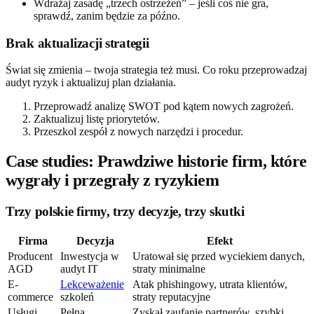
Wdrażaj zasadę „trzech ostrzeżeń” – jeśli coś nie gra,
sprawdź, zanim będzie za późno.
Brak aktualizacji strategii
Świat się zmienia – twoja strategia też musi. Co roku przeprowadzaj
audyt ryzyk i aktualizuj plan działania.
Przeprowadź analizę SWOT pod kątem nowych zagrożeń.
Zaktualizuj listę priorytetów.
Przeszkol zespół z nowych narzędzi i procedur.
Case studies: Prawdziwe historie firm, które
wygrały i przegrały z ryzykiem
Trzy polskie firmy, trzy decyzje, trzy skutki
Firma
Decyzja
Efekt
Producent
Inwestycja w
Uratował się przed wyciekiem danych,
AGD
audyt IT
straty minimalne
E-
Lekceważenie
Atak phishingowy, utrata klientów,
commerce
szkoleń
straty reputacyjne
Usługi
Pełna
Zyskał zaufanie partnerów, szybki