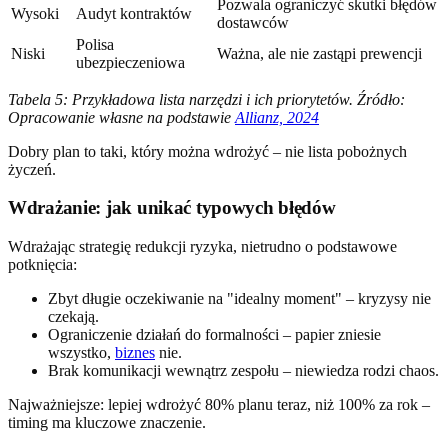
Pozwala ograniczyć skutki błędów
Wysoki
Audyt kontraktów
dostawców
Polisa
Niski
Ważna, ale nie zastąpi prewencji
ubezpieczeniowa
Tabela 5: Przykładowa lista narzędzi i ich priorytetów. Źródło:
Opracowanie własne na podstawie
Allianz, 2024
Dobry plan to taki, który można wdrożyć – nie lista pobożnych
życzeń.
Wdrażanie: jak unikać typowych błędów
Wdrażając strategię redukcji ryzyka, nietrudno o podstawowe
potknięcia:
Zbyt długie oczekiwanie na "idealny moment" – kryzysy nie
czekają.
Ograniczenie działań do formalności – papier zniesie
wszystko,
biznes
nie.
Brak komunikacji wewnątrz zespołu – niewiedza rodzi chaos.
Najważniejsze: lepiej wdrożyć 80% planu teraz, niż 100% za rok –
timing ma kluczowe znaczenie.