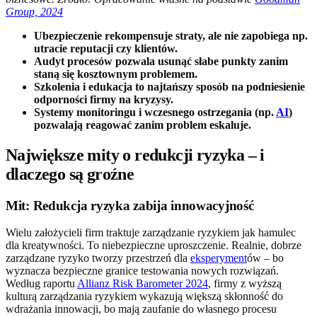
Group, 2024
Ubezpieczenie rekompensuje straty, ale nie zapobiega np.
utracie reputacji czy klientów.
Audyt procesów pozwala usunąć słabe punkty zanim
staną się kosztownym problemem.
Szkolenia i edukacja to najtańszy sposób na podniesienie
odporności firmy na kryzysy.
Systemy monitoringu i wczesnego ostrzegania (np.
AI
)
pozwalają reagować zanim problem eskaluje.
Największe mity o redukcji ryzyka – i
dlaczego są groźne
Mit: Redukcja ryzyka zabija innowacyjność
Wielu założycieli firm traktuje zarządzanie ryzykiem jak hamulec
dla kreatywności. To niebezpieczne uproszczenie. Realnie, dobrze
zarządzane ryzyko tworzy przestrzeń dla
eksperyment
ów – bo
wyznacza bezpieczne granice testowania nowych rozwiązań.
Według raportu
Allianz Risk Barometer 2024
, firmy z wyższą
kulturą zarządzania ryzykiem wykazują większą skłonność do
wdrażania innowacji, bo mają zaufanie do własnego procesu