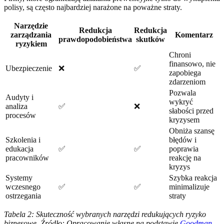
polisy, są często najbardziej narażone na poważne straty.
Narzędzie
Redukcja
Redukcja
zarządzania
Komentarz
prawdopodobieństwa
skutków
ryzykiem
Chroni
finansowo, nie
Ubezpieczenie
❌
✅
zapobiega
zdarzeniom
Pozwala
Audyty i
wykryć
analiza
✅
❌
słabości przed
procesów
kryzysem
Obniża szansę
Szkolenia i
błędów i
edukacja
✅
✅
poprawia
pracowników
reakcję na
kryzys
Systemy
Szybka reakcja
wczesnego
✅
✅
minimalizuje
ostrzegania
straty
Tabela 2: Skuteczność wybranych narzędzi redukujących ryzyko
biznesowe. Źródło: Opracowanie własne na podstawie
Goodman