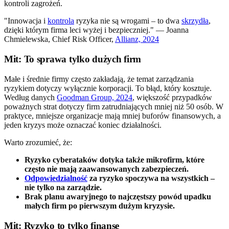
kontroli zagrożeń.
"Innowacja i
kontrola
ryzyka nie są wrogami – to dwa
skrzydła
,
dzięki którym firma leci wyżej i bezpieczniej." — Joanna
Chmielewska, Chief Risk Officer,
Allianz, 2024
Mit: To sprawa tylko dużych firm
Małe i średnie firmy często zakładają, że temat zarządzania
ryzykiem dotyczy wyłącznie korporacji. To błąd, który kosztuje.
Według danych
Goodman Group, 2024
, większość przypadków
poważnych strat dotyczy firm zatrudniających mniej niż 50 osób. W
praktyce, mniejsze organizacje mają mniej buforów finansowych, a
jeden kryzys może oznaczać koniec działalności.
Warto zrozumieć, że:
Ryzyko cyberataków dotyka także mikrofirm, które
często nie mają zaawansowanych zabezpieczeń.
Odpowiedzialność
za ryzyko spoczywa na wszystkich –
nie tylko na zarządzie.
Brak planu awaryjnego to najczęstszy powód upadku
małych firm po pierwszym dużym kryzysie.
Mit: Ryzyko to tylko finanse