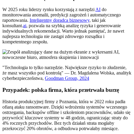
W 2025 roku liderzy rynku korzystają z narzędzi
AI
do
monitorowania anomalii, predykcji zagrożeń i automatycznego
raportowania.
Inteligentny doradca biznesowy
, taki jak
konsultant.
ai
, pozwala na szybką analizę ryzyka i generowanie
indywidualnych rekomendacji. Warto jednak pamiętać, że nawet
najlepsza technologia nie zastąpi zdrowego rozsądku i
kompetentnego zespołu.
"Technologia to tylko narzędzie. Największe ryzyko to złudzenie,
że masz wszystko pod kontrolą" — Dr. Magdalena Wolska, analityk
cyberbezpieczeństwa,
Goodman Group, 2024
Przypadek: polska firma, która przetrwała burzę
Historia produkcyjnej firmy z Poznania, która w 2022 roku padła
ofiarą ataku ransomware. Dzięki wdrożeniu systemów wczesnego
ostrzegania, backupów offline i szkoleniom pracowników, udało się
przywrócić kluczowe systemy w 48 godzin, ograniczając straty do
4% rocznych przychodów. Bez tych działań strata mogłaby
przekroczyć 20% obrotów, a odbudowa potrwałaby miesiące.