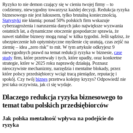
Ryzyko to nie demon czający się w cieniu twojej firmy – to
codzienny, niewygodny towarzysz każdej decyzji. Redukcja ryzyka
biznesowego nie jest luksusem, tylko brutalną koniecznością.
Statystyki
nie kłamią: ponad 50% polskich firm wskazuje
cyberzagrożenia i naruszenia danych jako największe wyzwania
ostatnich lat, a dynamiczne otoczenie gospodarcze sprawia, że
nawet stabilne biznesy mogą runąć w kilka tygodni. Jeśli sądzisz, że
ubezpieczenie lub optymistyczne myślenie cię uratują, czas zejść na
ziemię – idea „zero risk” to mit. W tym artykule odkryjesz 9
niewygodnych prawd na temat redukcji ryzyka w biznesie,
case
study
firm, które przetrwały i tych, które upadły, oraz konkretne
strategie, które w 2025 roku naprawdę działają. Poznasz
nieoczywiste mechanizmy, narzędzia i mentalne blokady, przez
które polscy przedsiębiorcy wciąż tracą pieniądze, reputację i
spokój. Czy twój
biznes
przetrwa kolejny kryzys? Odpowiedź nie
jest taka oczywista, jak ci się wydaje.
Dlaczego redukcja ryzyka biznesowego to
temat tabu polskich przedsiębiorców
Jak polska mentalność wpływa na podejście do
ryzyka