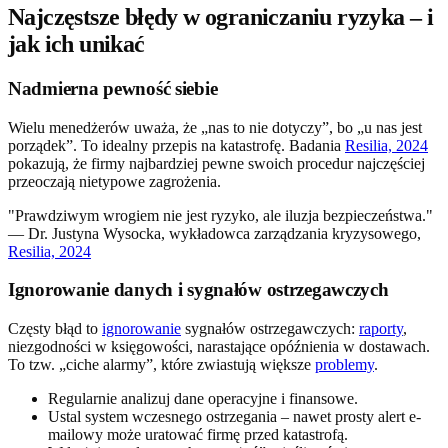
Najczęstsze błędy w ograniczaniu ryzyka – i
jak ich unikać
Nadmierna pewność siebie
Wielu menedżerów uważa, że „nas to nie dotyczy”, bo „u nas jest
porządek”. To idealny przepis na katastrofę. Badania
Resilia, 2024
pokazują, że firmy najbardziej pewne swoich procedur najczęściej
przeoczają nietypowe zagrożenia.
"Prawdziwym wrogiem nie jest ryzyko, ale iluzja bezpieczeństwa."
— Dr. Justyna Wysocka, wykładowca zarządzania kryzysowego,
Resilia, 2024
Ignorowanie danych i sygnałów ostrzegawczych
Częsty błąd to
ignorowanie
sygnałów ostrzegawczych:
raporty
,
niezgodności w księgowości, narastające opóźnienia w dostawach.
To tzw. „ciche alarmy”, które zwiastują większe
problemy
.
Regularnie analizuj dane operacyjne i finansowe.
Ustal system wczesnego ostrzegania – nawet prosty alert e-
mailowy może uratować firmę przed katastrofą.