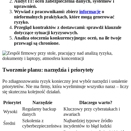
Audyt IT: oceń zabezpieczenia danych, systemów i
uprawnień.
Wywiad z pracownikami: zbierz
informacje
o
nieformalnych praktykach, które mogą generować
ryzyko.
Przegląd kontraktów z dostawcami: sprawdź klauzule
dotyczące sytuacji kryzysowych.
Analiza otoczenia konkurencyjnego: oceń, na ile twoje
przewagi są chronione.
Tworzenie planu: narzędzia i priorytety
Po zdiagnozowaniu ryzyk konieczny jest wybór narzędzi i ustalenie
priorytetów. Nie ma firmy, która wyeliminuje wszystko naraz – liczy
się skuteczna kolejność działań.
Priorytet
Narzędzie
Dlaczego warto?
Regularny backup
Kluczowy przy cyberatakach i
Wysoki
danych
awariach
Szkolenia z
Najbardziej typowe źródło
Średni
cyberbezpieczeństwa
incydentów to błąd ludzki