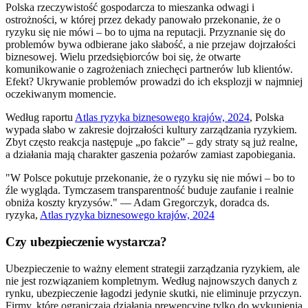
Polska rzeczywistość gospodarcza to mieszanka odwagi i
ostrożności, w której przez dekady panowało przekonanie, że o
ryzyku się nie mówi – bo to ujma na reputacji. Przyznanie się do
problemów bywa odbierane jako słabość, a nie przejaw dojrzałości
biznesowej. Wielu przedsiębiorców boi się, że otwarte
komunikowanie o zagrożeniach zniechęci partnerów lub klientów.
Efekt? Ukrywanie problemów prowadzi do ich eksplozji w najmniej
oczekiwanym momencie.
Według raportu
Atlas ryzyka biznesowego krajów, 2024
, Polska
wypada słabo w zakresie dojrzałości kultury zarządzania ryzykiem.
Zbyt często reakcja następuje „po fakcie” – gdy straty są już realne,
a działania mają charakter gaszenia pożarów zamiast zapobiegania.
"W Polsce pokutuje przekonanie, że o ryzyku się nie mówi – bo to
źle wygląda. Tymczasem transparentność buduje zaufanie i realnie
obniża koszty kryzysów." — Adam Gregorczyk, doradca ds.
ryzyka,
Atlas ryzyka biznesowego krajów, 2024
Czy ubezpieczenie wystarcza?
Ubezpieczenie to ważny element strategii zarządzania ryzykiem, ale
nie jest rozwiązaniem kompletnym. Według najnowszych danych z
rynku, ubezpieczenie łagodzi jedynie skutki, nie eliminuje przyczyn.
Firmy, które ograniczają działania prewencyjne tylko do wykupienia