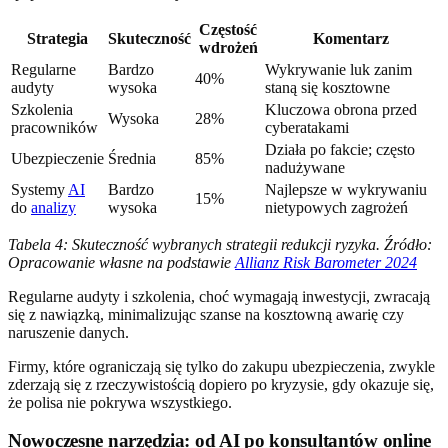
Częstość
Strategia
Skuteczność
Komentarz
wdrożeń
Regularne
Bardzo
Wykrywanie luk zanim
40%
audyty
wysoka
staną się kosztowne
Szkolenia
Kluczowa obrona przed
Wysoka
28%
pracowników
cyberatakami
Działa po fakcie; często
Ubezpieczenie
Średnia
85%
nadużywane
Systemy
AI
Bardzo
Najlepsze w wykrywaniu
15%
do
analizy
wysoka
nietypowych zagrożeń
Tabela 4: Skuteczność wybranych strategii redukcji ryzyka. Źródło:
Opracowanie własne na podstawie
Allianz Risk Barometer 2024
Regularne audyty i szkolenia, choć wymagają inwestycji, zwracają
się z nawiązką, minimalizując szanse na kosztowną awarię czy
naruszenie danych.
Firmy, które ograniczają się tylko do zakupu ubezpieczenia, zwykle
zderzają się z rzeczywistością dopiero po kryzysie, gdy okazuje się,
że polisa nie pokrywa wszystkiego.
Nowoczesne narzędzia: od AI po konsultantów online