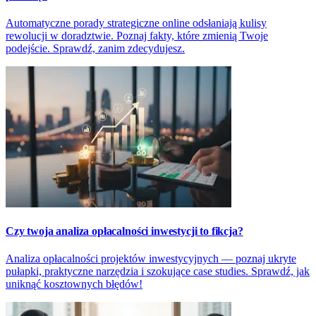
Automatyczne porady strategiczne online odsłaniają kulisy
rewolucji w doradztwie. Poznaj fakty, które zmienią Twoje
podejście. Sprawdź, zanim zdecydujesz.
Czy twoja analiza opłacalności inwestycji to fikcja?
Analiza opłacalności projektów inwestycyjnych — poznaj ukryte
pułapki, praktyczne narzędzia i szokujące case studies. Sprawdź, jak
uniknąć kosztownych błędów!