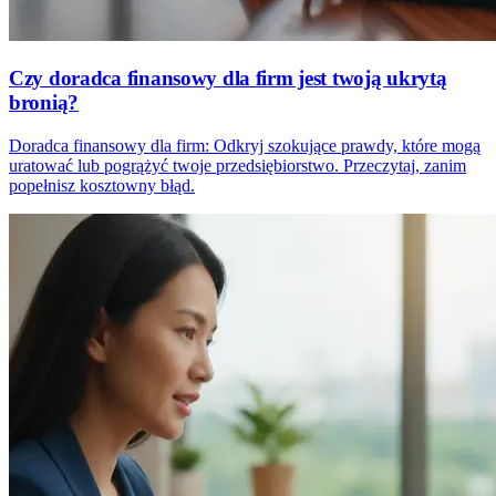
Czy doradca finansowy dla firm jest twoją ukrytą
bronią?
Doradca finansowy dla firm: Odkryj szokujące prawdy, które mogą
uratować lub pogrążyć twoje przedsiębiorstwo. Przeczytaj, zanim
popełnisz kosztowny błąd.