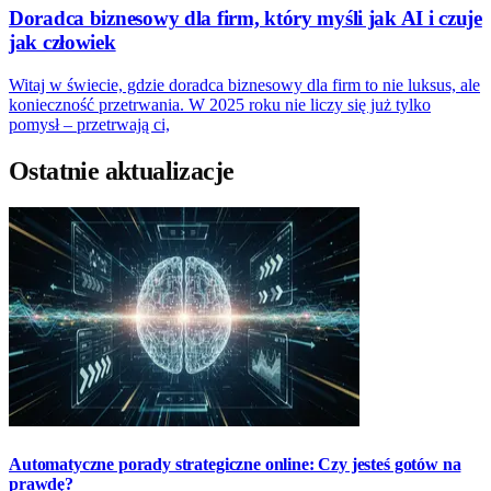
Doradca biznesowy dla firm, który myśli jak AI i czuje
jak człowiek
Witaj w świecie, gdzie doradca biznesowy dla firm to nie luksus, ale
konieczność przetrwania. W 2025 roku nie liczy się już tylko
pomysł – przetrwają ci,
Ostatnie aktualizacje
Automatyczne porady strategiczne online: Czy jesteś gotów na
prawdę?