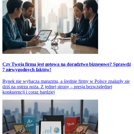
Czy Twoja firma jest gotowa na doradztwo biznesowe? Sprawdź
7 niewygodnych faktów!
Rynek nie wybacza marazmu, a średnie firmy w Polsce znalazły się
dziś na ostrzu noża. Z jednej strony – presja bezwzględnej
konkurencji i coraz bardziej