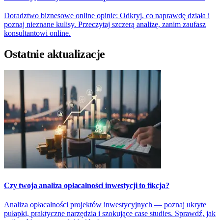
Doradztwo biznesowe online opinie: Odkryj, co naprawdę działa i
poznaj nieznane kulisy. Przeczytaj szczerą analizę, zanim zaufasz
konsultantowi online.
Ostatnie aktualizacje
Czy twoja analiza opłacalności inwestycji to fikcja?
Analiza opłacalności projektów inwestycyjnych — poznaj ukryte
pułapki, praktyczne narzędzia i szokujące case studies. Sprawdź, jak