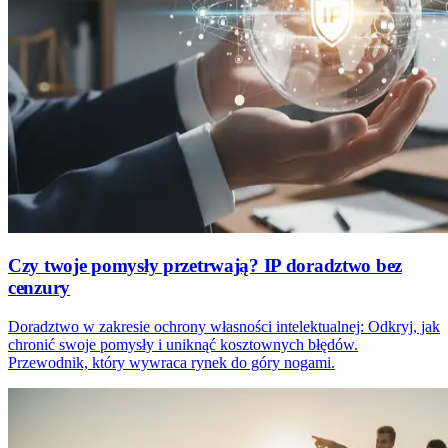
Czy twoje pomysły przetrwają? IP doradztwo bez
cenzury
Doradztwo w zakresie ochrony własności intelektualnej: Odkryj, jak
chronić swoje pomysły i uniknąć kosztownych błędów.
Przewodnik, który wywraca rynek do góry nogami.