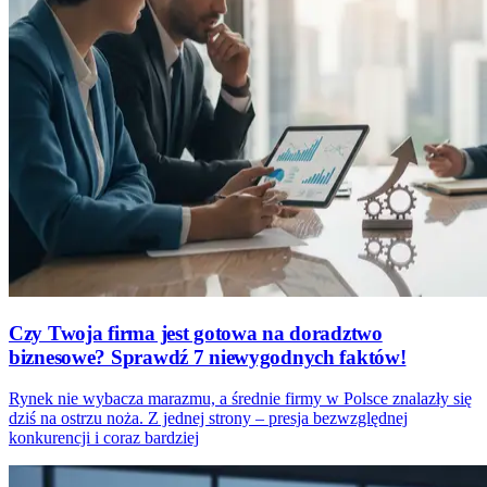
Czy Twoja firma jest gotowa na doradztwo
biznesowe? Sprawdź 7 niewygodnych faktów!
Rynek nie wybacza marazmu, a średnie firmy w Polsce znalazły się
dziś na ostrzu noża. Z jednej strony – presja bezwzględnej
konkurencji i coraz bardziej