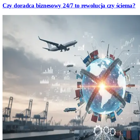
Czy doradca biznesowy 24/7 to rewolucja czy ściema?