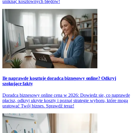
uniknąć kosztownych błędów!
Ile naprawdę kosztuje doradca biznesowy online? Odkryj
szokujące fakty
Doradca biznesowy online cena w 2026: Dowiedz się, co naprawdę
płacisz, odkryj ukryte koszty i poznaj strategie wyboru, które mogą
uratować Twój biznes. Sprawdź teraz!