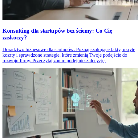
Konsulting dla startupów bez ściemy: Co Cię
zaskoczy?
Doradztwo biznesowe dla startupów: Poznaj szokujące fakty, ukryte
koszty i sprawdzone strategie, które zmienią Twoje podejście do
rozwoju firmy. Przeczytaj zanim podejmiesz decyzję.