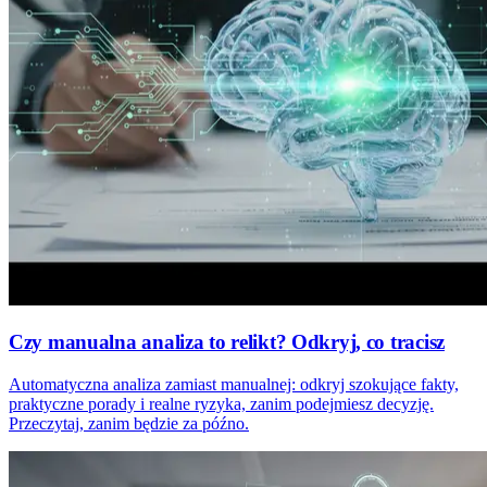
Czy manualna analiza to relikt? Odkryj, co tracisz
Automatyczna analiza zamiast manualnej: odkryj szokujące fakty,
praktyczne porady i realne ryzyka, zanim podejmiesz decyzję.
Przeczytaj, zanim będzie za późno.