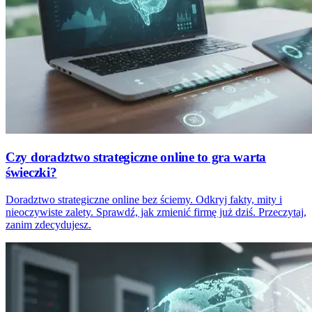
Czy doradztwo strategiczne online to gra warta
świeczki?
Doradztwo strategiczne online bez ściemy. Odkryj fakty, mity i
nieoczywiste zalety. Sprawdź, jak zmienić firmę już dziś. Przeczytaj,
zanim zdecydujesz.