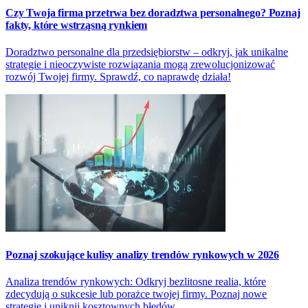
Czy Twoja firma przetrwa bez doradztwa personalnego? Poznaj
fakty, które wstrząsną rynkiem
Doradztwo personalne dla przedsiębiorstw – odkryj, jak unikalne
strategie i nieoczywiste rozwiązania mogą zrewolucjonizować
rozwój Twojej firmy. Sprawdź, co naprawdę działa!
Poznaj szokujące kulisy analizy trendów rynkowych w 2026
Analiza trendów rynkowych: Odkryj bezlitosne realia, które
zdecydują o sukcesie lub porażce twojej firmy. Poznaj nowe
strategie i uniknij kosztownych błędów.