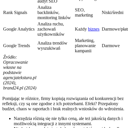
audyt SEO
Analiza
SEO,
Rank Signals
backlinków,
Niski/średni
marketing
monitoring linków
Analiza ruchu,
Google Analytics
zachowań
Każdy
biznes
Darmowe/płat
użytkowników
Marketing,
Analiza trendów
Google Trends
planowanie
Darmowe
wyszukiwań
kampanii
Źródło:
Opracowanie
własne na
podstawie
agencjatekstura.pl
(2024),
brand24.pl (2024)
Pomijając te różnice, firmy kopiują rozwiązania od konkurencji bez
refleksji, czy są one zgodne z ich potrzebami. Efekt? Przepalony
budżet, chaos w raportach i brak realnych wniosków do wdrożenia.
Narzędzia różnią się nie tylko ceną, ale też jakością danych i
możliwością integracji z innymi systemami.