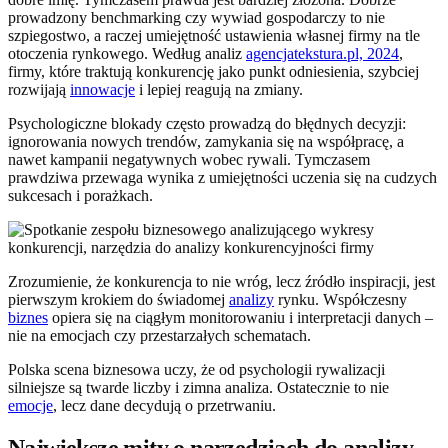
prowadzony benchmarking czy wywiad gospodarczy to nie
szpiegostwo, a raczej umiejętność ustawienia własnej firmy na tle
otoczenia rynkowego. Według analiz
agencjatekstura.pl, 2024
,
firmy, które traktują konkurencję jako punkt odniesienia, szybciej
rozwijają
innowacje
i lepiej reagują na zmiany.
Psychologiczne blokady często prowadzą do błędnych decyzji:
ignorowania nowych trendów, zamykania się na współpracę, a
nawet kampanii negatywnych wobec rywali. Tymczasem
prawdziwa przewaga wynika z umiejętności uczenia się na cudzych
sukcesach i porażkach.
Zrozumienie, że konkurencja to nie wróg, lecz źródło inspiracji, jest
pierwszym krokiem do świadomej
analizy
rynku. Współczesny
biznes
opiera się na ciągłym monitorowaniu i interpretacji danych –
nie na emocjach czy przestarzałych schematach.
Polska scena biznesowa uczy, że od psychologii rywalizacji
silniejsze są twarde liczby i zimna analiza. Ostatecznie to nie
emocje
, lecz dane decydują o przetrwaniu.