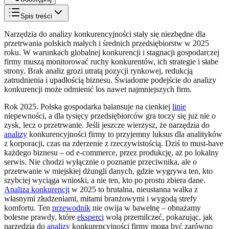
Spis treści
Narzędzia do analizy konkurencyjności stały się niezbędne dla
przetrwania polskich małych i średnich przedsiębiorstw w 2025
roku. W warunkach globalnej konkurencji i stagnacji gospodarczej
firmy muszą monitorować ruchy konkurentów, ich strategie i słabe
strony. Brak analiz grozi utratą pozycji rynkowej, redukcją
zatrudnienia i upadłością biznesu. Świadome podejście do analizy
konkurencji może odmienić los nawet najmniejszych firm.
Rok 2025. Polska gospodarka balansuje na cienkiej
linie
niepewności, a dla tysięcy przedsiębiorców gra toczy się już nie o
zysk, lecz o przetrwanie. Jeśli jeszcze wierzysz, że narzędzia do
analizy
konkurencyjności firmy to przyjemny luksus dla analityków
z korporacji, czas na zderzenie z rzeczywistością. Dziś to must-have
każdego biznesu – od e-commerce, przez produkcję, aż po lokalny
serwis. Nie chodzi wyłącznie o poznanie przeciwnika, ale o
przetrwanie w miejskiej dżungli danych, gdzie wygrywa ten, kto
szybciej wyciąga wnioski, a nie ten, kto po prostu zbiera dane.
Analiza konkurencji
w 2025 to brutalna, nieustanna walka z
własnymi złudzeniami, mitami branżowymi i wygodą strefy
komfortu. Ten
przewodnik
nie owija w bawełnę – obnażamy
bolesne prawdy, które
eksperci
wolą przemilczeć, pokazując, jak
narzędzia do
analizy
konkurencyjności firmy mogą być zarówno