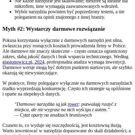
Nie każde narzędzie jest skalowalne; niektóre są idealne dla
mikrofirm, inne wymagają zaawansowanych wdrożeń.
Wybór narzędzia powinien być poprzedzony testem, a nie
poleganiem na opinii znajomego z innej branży.
Myth #2: Wystarczy darmowe rozwiązanie
Pokusa korzystania wyłącznie z darmowych narzędzi jest silna,
zwłaszcza przy rosnących kosztach prowadzenia firmy w Polsce.
Ale darmowe nie znaczy skuteczne – często oznacza ograniczony
zakres, słabą jakość danych i brak wsparcia technicznego. Według
gjasionowicz.pl, 2024
, profesjonalna analiza wymaga inwestycji.
Darmowe wersje mogą być dobrym punktem startowym, ale szybko
okazują się niewystarczające.
W praktyce, firmy polegające wyłącznie na darmowych narzędziach
rzadko wyprzedzają konkurencję. Często ich strategie są opóźnione
i oparte na niepełnych danych.
"Darmowe narzędzia są jak
rower
: pozwalają ruszyć z
miejsca, ale nie wygrasz na nich wyścigu z autem."
— Cytat oparty na analizach branżowych
Czasem to, co wydaje się oszczędnością, jest kosztowną iluzją.
Warto inwestować w narzędzia dopasowane do skali działalności, a