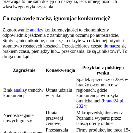
przewaga to nie sam dostęp do narzędzi, lecz umiejętność ich
właściwego wykorzystania.
Co naprawdę tracisz, ignorując konkurencję?
Zignorowanie
analizy
konkurencyjności to ekonomiczny
odpowiednik jeżdżenia z zamkniętymi oczami po autostradzie.
Straty są nieuniknione, choć często ukryte w codziennej rutynie i
stopniowo rosnących kosztach. Przedsiębiorcy często
tłumacz
ą się
brakiem czasu, pieniędzy lub... przekonania, że są „unikatowi”. To
droga donikąd.
Przykład z polskiego
Zagrożenie
Konsekwencja
rynku
Spadek sprzedaży o 28% w
branży e-commerce w
Brak
analizy
trendów
Utrata udziału
regionach, gdzie
konkurencji
w rynku
konkurencja wdrożyła
omnichannel (
brand24.pl,
2024
)
Utrata
Mikroprzedsiębiorstwo z
Niedostrzeganie
przewagi
Poznania wyparte przez
nowych graczy
cenowej
tańszą ofertę online
Przestarzała
Firmy produkcyjne tracą 15-
Brak reakcji na nowe