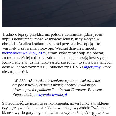
Trudno o lepszy przykład niż polski e-commerce, gdzie jeden
impuls konkurencji może kosztować setki tysięcy złotych w
obrotach. Analiza konkurencyjności przestaje być opcją – to
warunek przetrwania i rozwoju. Według danych z raportu
niebywalesuwalki.pl, 2025
, firmy, które zaniedbują ten obszar,
znacznie częściej redukują zatrudnienie i ograniczają inwestycje.
Konkurencja to już nie tylko sąsiad zza rogu – to światowy łańcuch
dostaw, innowatorzy z Azji, influencerzy z USA i
algorytmy
, które
nie znają litości.
"W 2025 roku śledzenie konkurencji to nie ciekawostka,
ale podstawowy element strategii ochrony własnego
biznesu przed upadkiem." — Intrum European Payment
Report 2025,
niebywalesuwalki.pl
Świadomość, że jeden tweet konkurenta, nowa funkcja w sklepie
czy agresywna kampania reklamowa mogą wywrócić Twój model
biznesowy do góry nogami, działa na wyobraźnię. Ale prawdziwa