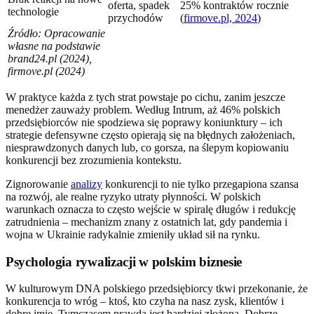
oferta, spadek
25% kontraktów rocznie
technologie
przychodów
(
firmove.pl, 2024
)
Źródło: Opracowanie
własne na podstawie
brand24.pl (2024),
firmove.pl (2024)
W praktyce każda z tych strat powstaje po cichu, zanim jeszcze
menedżer zauważy problem. Według Intrum, aż 46% polskich
przedsiębiorców nie spodziewa się poprawy koniunktury – ich
strategie defensywne często opierają się na błędnych założeniach,
niesprawdzonych danych lub, co gorsza, na ślepym kopiowaniu
konkurencji bez zrozumienia kontekstu.
Zignorowanie
analizy
konkurencji to nie tylko przegapiona szansa
na rozwój, ale realne ryzyko utraty płynności. W polskich
warunkach oznacza to często wejście w spiralę długów i redukcję
zatrudnienia – mechanizm znany z ostatnich lat, gdy pandemia i
wojna w Ukrainie radykalnie zmieniły układ sił na rynku.
Psychologia rywalizacji w polskim biznesie
W kulturowym DNA polskiego przedsiębiorcy tkwi przekonanie, że
konkurencja to wróg – ktoś, kto czyha na nasz zysk, klientów i
dobre imię. Tymczasem prawda jest bardziej złożona. Dobrze