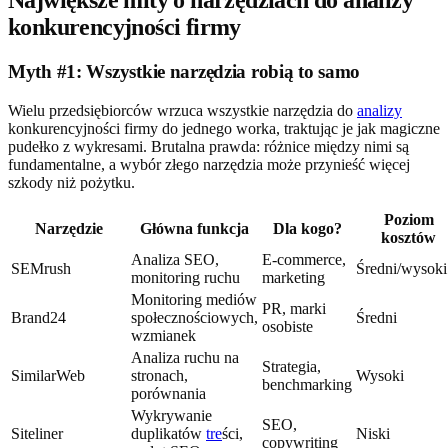
Największe mity o narzędziach do analizy
konkurencyjności firmy
Myth #1: Wszystkie narzędzia robią to samo
Wielu przedsiębiorców wrzuca wszystkie narzędzia do
analizy
konkurencyjności firmy do jednego worka, traktując je jak magiczne
pudełko z wykresami. Brutalna prawda: różnice między nimi są
fundamentalne, a wybór złego narzędzia może przynieść więcej
szkody niż pożytku.
Poziom
Narzędzie
Główna funkcja
Dla kogo?
kosztów
Analiza SEO,
E-commerce,
SEMrush
Średni/wysoki
monitoring ruchu
marketing
Monitoring mediów
PR, marki
Brand24
społecznościowych,
Średni
osobiste
wzmianek
Analiza ruchu na
Strategia,
SimilarWeb
stronach,
Wysoki
benchmarking
porównania
Wykrywanie
SEO,
Siteliner
duplikatów
tre
ści,
Niski
copywriting