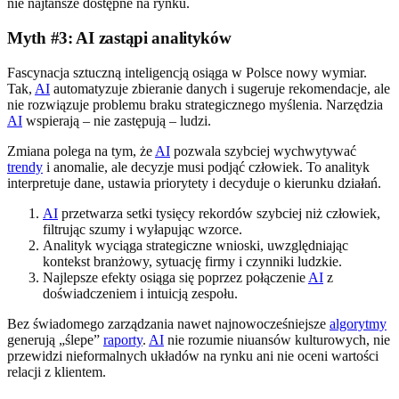
nie najtańsze dostępne na rynku.
Myth #3: AI zastąpi analityków
Fascynacja sztuczną inteligencją osiąga w Polsce nowy wymiar.
Tak,
AI
automatyzuje zbieranie danych i sugeruje rekomendacje, ale
nie rozwiązuje problemu braku strategicznego myślenia. Narzędzia
AI
wspierają – nie zastępują – ludzi.
Zmiana polega na tym, że
AI
pozwala szybciej wychwytywać
trendy
i anomalie, ale decyzje musi podjąć człowiek. To analityk
interpretuje dane, ustawia priorytety i decyduje o kierunku działań.
AI
przetwarza setki tysięcy rekordów szybciej niż człowiek,
filtrując szumy i wyłapując wzorce.
Analityk wyciąga strategiczne wnioski, uwzględniając
kontekst branżowy, sytuację firmy i czynniki ludzkie.
Najlepsze efekty osiąga się poprzez połączenie
AI
z
doświadczeniem i intuicją zespołu.
Bez świadomego zarządzania nawet najnowocześniejsze
algorytmy
generują „ślepe”
raporty
.
AI
nie rozumie niuansów kulturowych, nie
przewidzi nieformalnych układów na rynku ani nie oceni wartości
relacji z klientem.