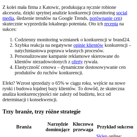
Z kolei mała firma z Katowic, produkująca ręcznie robione
akcesoria, dzięki sprytnej analizie konkurencji (monitoring
social
media
, śledzenie trendów na Google Trends,
porównanie cen
)
skutecznie wyprzedziła lokalnego potentata. Oto ich
recepta
na
sukces:
Codzienny monitoring wzmianek o konkurencji w brand24.
Szybka reakcja na negatywne
opinie klientów
konkurencji –
natychmiastowa poprawa własnych procesów.
Personalizowane kampanie reklamowe skierowane do
klientów niezadowolonych z
oferty
rywala.
Elastyczność cenowa – dynamiczne dostosowywanie cen
produktów do ruchów konkurencji.
Efekt? Wzrost sprzedaży o 65% w ciągu roku, wejście na nowe
rynki i budowa lojalnej bazy klientów. To dowód, że skuteczna
analiza konkurencyjności nie zależy od budżetu, lecz od
determinacji i konsekwencji.
Trzy branże, trzy różne strategie
Narzędzie
Kluczowa
Branża
Przykład sukcesu
dominujące
przewaga
Sklep
online: