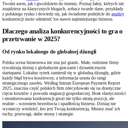
Twoim asem, jak i gwoździem do trumny. Poznaj fakty, których nie
znajdziesz na klasycznych blogach, zobacz twarde dane, przykłady
z polskiego rynku i dowiedz się, jak świadome podejście do
analizy
konkurencji może odmienić los nawet najmniejszego biznesu.
Dlaczego analiza konkurencyjności to gra o
przetrwanie w 2025?
Od rynku lokalnego do globalnej dżungli
Polska scena biznesowa nie zna już granic. Małe, rodzinne firmy
rywalizują dzisiaj z globalnymi graczami i dynamicznymi
startupami. Lokalny rynek zamienił się w globalną dżunglę, gdzie
każdy błąd bywa kosztowny, a informacja urasta do rangi
strategicznego zasobu. Według Intrum European Payment Report
2025, znaczna część polskich firm zdecydowało się na drastyczne
cięcia kosztów z powodu stagnacji gospodarczej. Brak elastyczności
i monitorowania konkurencji grozi nie tylko utratą pozycji, ale
realnie – wzrostem bezrobocia i upadłością biznesu. Dzisiaj nie
wystarczy wiedzieć, kto jest Twoją konkurencją. Musisz znać ich
ruchy, przewagi, słabe strony i strategie.