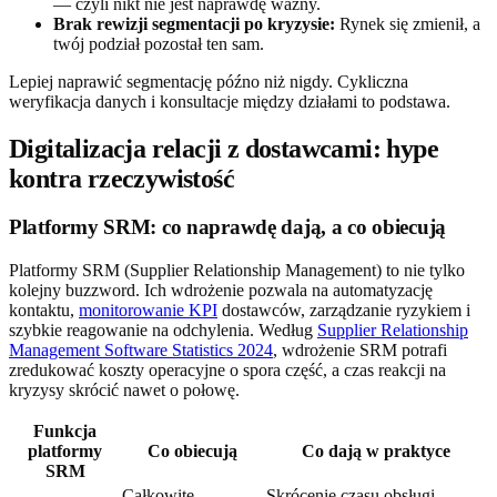
— czyli nikt nie jest naprawdę ważny.
Brak rewizji segmentacji po kryzysie:
Rynek się zmienił, a
twój podział pozostał ten sam.
Lepiej naprawić segmentację późno niż nigdy. Cykliczna
weryfikacja danych i konsultacje między działami to podstawa.
Digitalizacja relacji z dostawcami: hype
kontra rzeczywistość
Platformy SRM: co naprawdę dają, a co obiecują
Platformy SRM (Supplier Relationship Management) to nie tylko
kolejny buzzword. Ich wdrożenie pozwala na automatyzację
kontaktu,
monitorowanie KPI
dostawców, zarządzanie ryzykiem i
szybkie reagowanie na odchylenia. Według
Supplier Relationship
Management Software Statistics 2024
, wdrożenie SRM potrafi
zredukować koszty operacyjne o spora część, a czas reakcji na
kryzysy skrócić nawet o połowę.
Funkcja
platformy
Co obiecują
Co dają w praktyce
SRM
Całkowite
Skrócenie czasu obsługi