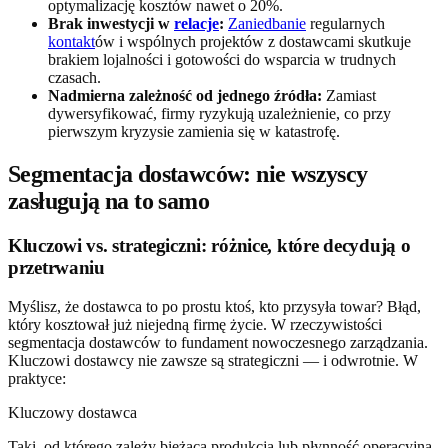
optymalizację kosztów nawet o 20%.
Brak inwestycji w
relacje
:
Zaniedbanie
regularnych
kontakt
ów i wspólnych projektów z dostawcami skutkuje
brakiem lojalności i gotowości do wsparcia w trudnych
czasach.
Nadmierna zależność od jednego źródła:
Zamiast
dywersyfikować, firmy ryzykują uzależnienie, co przy
pierwszym kryzysie zamienia się w katastrofę.
Segmentacja dostawców: nie wszyscy
zasługują na to samo
Kluczowi vs. strategiczni: różnice, które decydują o
przetrwaniu
Myślisz, że dostawca to po prostu ktoś, kto przysyła towar? Błąd,
który kosztował już niejedną firmę życie. W rzeczywistości
segmentacja dostawców to fundament nowoczesnego zarządzania.
Kluczowi dostawcy nie zawsze są strategiczni — i odwrotnie. W
praktyce:
Kluczowy dostawca
Taki, od którego zależy bieżąca produkcja lub płynność operacyjna.