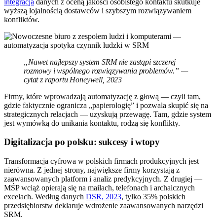
integracja
danych z oceną jakości osobistego kontaktu skutkuje
wyższą lojalnością dostawców i szybszym rozwiązywaniem
konfliktów.
„Nawet najlepszy system SRM nie zastąpi szczerej
rozmowy i wspólnego rozwiązywania problemów.” —
cytat z raportu Honeywell, 2023
Firmy, które wprowadzają automatyzację z głową — czyli tam,
gdzie faktycznie ogranicza „papierologię” i pozwala skupić się na
strategicznych relacjach — uzyskują przewagę. Tam, gdzie system
jest wymówką do unikania kontaktu, rodzą się konflikty.
Digitalizacja po polsku: sukcesy i wtopy
Transformacja cyfrowa w polskich firmach produkcyjnych jest
nierówna. Z jednej strony, największe firmy korzystają z
zaawansowanych platform i analiz predykcyjnych. Z drugiej —
MŚP wciąż opierają się na mailach, telefonach i archaicznych
excelach. Według danych
DSR, 2023
, tylko 35% polskich
przedsiębiorstw deklaruje wdrożenie zaawansowanych narzędzi
SRM.