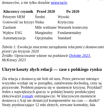
dostawców, a nie tylko doraźne
negocjacje
.
Kluczowy czynnik
Przed 2020
Po 2020
Priorytet SRM
Średni
Wysoki
Gotowość na kryzys
Niska
Krytyczna
Zaufanie
Mile widziane
Warunek konieczny
Wpływ ESG
Marginalny
Fundamentalny
Automatyzacja
Opcjonalna
Standard
Tabela 1: Ewolucja znaczenia zarządzania relacjami z dostawcami
przed i po kryzysie 2020
Źródło: Opracowanie własne na podstawie
Deloitte 2023
,
McKinsey 2023
Ukryte koszty złych relacji — case z polskiego rynku
Zła relacja z dostawcą nie boli od razu. Przez pierwsze miesiące
wszystko wydaje się w porządku, zamówienia dochodzą, ceny są
przyzwoite. Problem pojawia się w momencie kryzysu. Przykład?
Jeden z największych graczy w polskiej branży produkcyjnej
zlekceważył
sygnały
ostrzegawcze. W kluczowym momencie
dostawca z Azji nie dostarczył komponentów na czas — skutki?
Straty przekraczające 12 mln złotych, zerwane kontrakty, fala