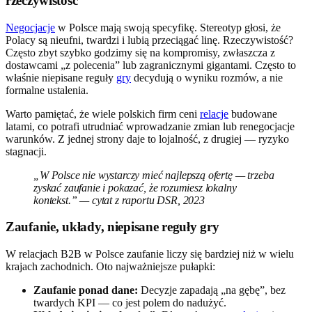
rzeczywistość
Negocjacje
w Polsce mają swoją specyfikę. Stereotyp głosi, że
Polacy są nieufni, twardzi i lubią przeciągać linę. Rzeczywistość?
Często zbyt szybko godzimy się na kompromisy, zwłaszcza z
dostawcami „z polecenia” lub zagranicznymi gigantami. Często to
właśnie niepisane reguły
gry
decydują o wyniku rozmów, a nie
formalne ustalenia.
Warto pamiętać, że wiele polskich firm ceni
relacje
budowane
latami, co potrafi utrudniać wprowadzanie zmian lub renegocjacje
warunków. Z jednej strony daje to lojalność, z drugiej — ryzyko
stagnacji.
„W Polsce nie wystarczy mieć najlepszą ofertę — trzeba
zyskać zaufanie i pokazać, że rozumiesz lokalny
kontekst.” — cytat z raportu DSR, 2023
Zaufanie, układy, niepisane reguły gry
W relacjach B2B w Polsce zaufanie liczy się bardziej niż w wielu
krajach zachodnich. Oto najważniejsze pułapki:
Zaufanie ponad dane:
Decyzje zapadają „na gębę”, bez
twardych KPI — co jest polem do nadużyć.