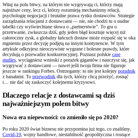
Witaj na polu bitwy, na którym nie wygrywają ci, którzy mają
najniższe ceny, lecz ci, którzy rozumieją mechanizmy relacji,
psychologię negocjacji i brutalne prawa rynku dostawców. Strategie
zarządzania relacjami z dostawcami — nie, nie chodzi tu o nudne
tabelki czy wyświechtane słowa o „partnerstwie”. To gra o
przetrwanie, zwłaszcza dziś, gdy jeden błąd kosztuje więcej niż
całoroczny zysk, a globalny łańcuch dostaw może rozpaść się w oka
mgnieniu przez decyzję podjętą na innym kontynencie. W tym
artykule odkryjesz nieoczywiste wygrane i bolesne prawdy, które
decydują o przewadze konkurencyjnej. Poznasz polskie
case
studies
, wyciągniesz wnioski z porażek gigantów i nauczysz się, jak
wygrywać z dostawcami — nawet jeśli twoja firma nie figuruje
jeszcze w rankingu Forbes. Ostrzegamy: to nie jest kolejny
poradnik
z banałami. To
przewodnik
dla tych, którzy chcą przeżyć, rosnąć
i… nie dać się zaskoczyć kolejnemu kryzysowi.
Dlaczego relacje z dostawcami są dziś
najważniejszym polem bitwy
Nowa era niepewności: co zmieniło się po 2020?
Po roku 2020 świat biznesu nie przypomina już tego, co znaliśmy.
Covid-19
, wojny handlowe, niestabilność geopolityczna i rosnące