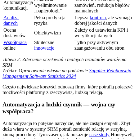
Automatyzacja
wyeliminowanie
zamówień, redukcja błędów
komunikacji
„papierologii”
manualnych
Analiza
Pełna predykcja
Lepsza
kontrola
, ale wymaga
danych
ryzyka
dobrej jakości danych
Ocena
Zależy od ustawienia KPI i
Obiektywizm
dostawców
weryfikacji danych
Współpraca
Skuteczne
Tylko przy aktywnym
online
innowacje
zaangażowaniu obu stron
Tabela 2: Zderzenie oczekiwań i realnych rezultatów wdrożenia
SRM
Źródło: Opracowanie własne na podstawie
Supplier Relationship
Management Software Statistics 2024
Często największe korzyści odnoszą firmy, które potrafią połączyć
możliwości platformy z rzeczywistą, ludzką relacją.
Automatyzacja a ludzki czynnik — wojna czy
współpraca?
Automatyzacja to potężne narzędzie, ale nie zastąpi empatii. Zbyt
duża wiara w systemy SRM potrafi zamienić relację w sterylną,
zimną procedurę. Tymczasem, jak pokazuje
case study
Honeywell,