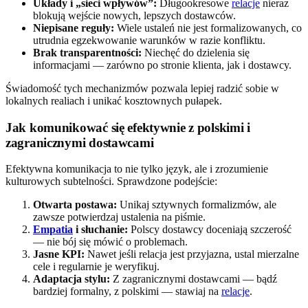
Układy i „sieci wpływów”:
Długookresowe
relacje
nieraz
blokują wejście nowych, lepszych dostawców.
Niepisane reguły:
Wiele ustaleń nie jest formalizowanych, co
utrudnia egzekwowanie warunków w razie konfliktu.
Brak transparentności:
Niechęć do dzielenia się
informacjami — zarówno po stronie klienta, jak i dostawcy.
Świadomość tych mechanizmów pozwala lepiej radzić sobie w
lokalnych realiach i unikać kosztownych pułapek.
Jak komunikować się efektywnie z polskimi i
zagranicznymi dostawcami
Efektywna komunikacja to nie tylko język, ale i zrozumienie
kulturowych subtelności. Sprawdzone podejście:
Otwarta postawa:
Unikaj sztywnych formalizmów, ale
zawsze potwierdzaj ustalenia na piśmie.
Empatia
i słuchanie:
Polscy dostawcy doceniają szczerość
— nie bój się mówić o problemach.
Jasne KPI:
Nawet jeśli relacja jest przyjazna, ustal mierzalne
cele i regularnie je weryfikuj.
Adaptacja stylu:
Z zagranicznymi dostawcami — bądź
bardziej formalny, z polskimi — stawiaj na
relacje
.