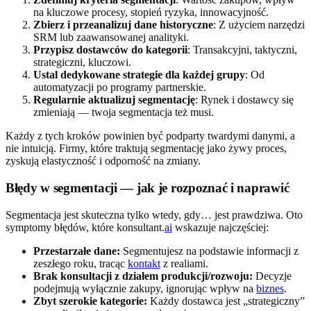
na kluczowe procesy, stopień ryzyka, innowacyjność.
Zbierz i przeanalizuj dane historyczne
: Z użyciem narzędzi
SRM lub zaawansowanej analityki.
Przypisz dostawców do kategorii
: Transakcyjni, taktyczni,
strategiczni, kluczowi.
Ustal dedykowane strategie dla każdej grupy
: Od
automatyzacji po programy partnerskie.
Regularnie aktualizuj segmentację
: Rynek i dostawcy się
zmieniają — twoja segmentacja też musi.
Każdy z tych kroków powinien być podparty twardymi danymi, a
nie intuicją. Firmy, które traktują segmentację jako żywy proces,
zyskują elastyczność i odporność na zmiany.
Błędy w segmentacji — jak je rozpoznać i naprawić
Segmentacja jest skuteczna tylko wtedy, gdy… jest prawdziwa. Oto
symptomy błędów, które konsultant.
ai
wskazuje najczęściej:
Przestarzałe dane:
Segmentujesz na podstawie informacji z
zeszłego roku, tracąc
kontakt
z realiami.
Brak konsultacji z działem produkcji/rozwoju:
Decyzje
podejmują wyłącznie zakupy, ignorując wpływ na
biznes
.
Zbyt szerokie kategorie:
Każdy dostawca jest „strategiczny”