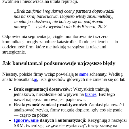
zwolnień i nieodwracalna utrata reputacji.
„Brak zaufania i regularnej oceny partnera doprowadził
nas na skraj bankructwa. Dopiero wtedy zrozumieliśmy,
że relacja z dostawcą nie kończy się na podpisaniu
umowy.” — cytat z wywiadu dla Puls Biznesu, 2023
Odpowiednia segmentacja, ciągłe monitorowanie i szczera
komunikacja mogły zapobiec katastrofie. To nie jest teoria — to
codzienność firm, które nie traktują zarządzania relacjami
strategicznie.
Jak konsultant.ai podsumowuje najczęstsze błędy
Niestety, polskie firmy wciąż powielają te
same
schematy. Według
analiz konsultant.
ai
, lista grzechów głównych nie zmienia się od lat:
Brak segmentacji dostawców:
Wszystkich traktują
jednakowo, niezależnie od wpływu na
biznes
. Bez tego
nawet najlepsza umowa jest papierowa.
Reaktywność zamiast proaktywności:
Zamiast planować i
analizować ryzyka, firmy reagują dopiero, gdy coś się psuje
— często za późno.
Ignorowanie
danych i automatyzacji:
Rezygnują z narzędzi
SRM, twierdząc, że „excele wystarczą”, tracąc szansę na