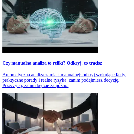
Czy manualna analiza to relikt? Odkryj, co tracisz
Automatyczna analiza zamiast manualnej: odkryj szokujące fakty,
praktyczne porady i realne ryzyka, zanim podejmiesz decyzję.
Przeczytaj, zanim będzie za późno.