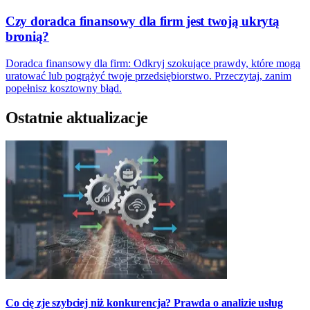
Czy doradca finansowy dla firm jest twoją ukrytą
bronią?
Doradca finansowy dla firm: Odkryj szokujące prawdy, które mogą
uratować lub pogrążyć twoje przedsiębiorstwo. Przeczytaj, zanim
popełnisz kosztowny błąd.
Ostatnie aktualizacje
Co cię zje szybciej niż konkurencja? Prawda o analizie usług