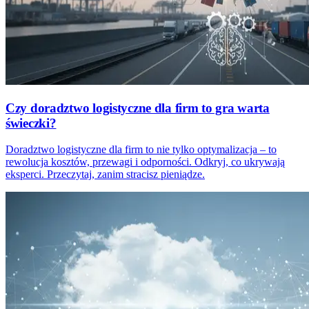
Czy doradztwo logistyczne dla firm to gra warta
świeczki?
Doradztwo logistyczne dla firm to nie tylko optymalizacja – to
rewolucja kosztów, przewagi i odporności. Odkryj, co ukrywają
eksperci. Przeczytaj, zanim stracisz pieniądze.