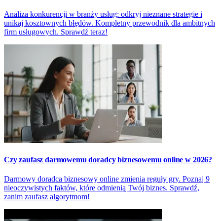
Analiza konkurencji w branży usług: odkryj nieznane strategie i
unikaj kosztownych błędów. Kompletny przewodnik dla ambitnych
firm usługowych. Sprawdź teraz!
Czy zaufasz darmowemu doradcy biznesowemu online w 2026?
Darmowy doradca biznesowy online zmienia reguły gry. Poznaj 9
nieoczywistych faktów, które odmienią Twój biznes. Sprawdź,
zanim zaufasz algorytmom!