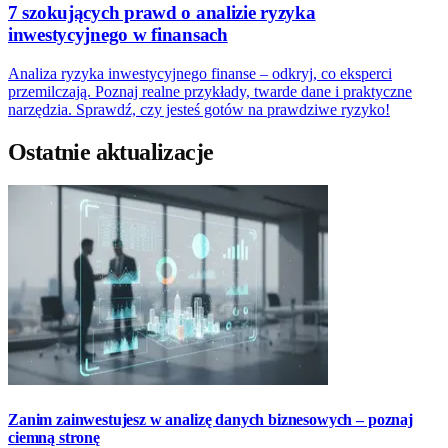
7 szokujących prawd o analizie ryzyka
inwestycyjnego w finansach
Analiza ryzyka inwestycyjnego finanse – odkryj, co eksperci
przemilczają. Poznaj realne przykłady, twarde dane i praktyczne
narzędzia. Sprawdź, czy jesteś gotów na prawdziwe ryzyko!
Ostatnie aktualizacje
Zanim zainwestujesz w analizę danych biznesowych – poznaj
ciemną stronę