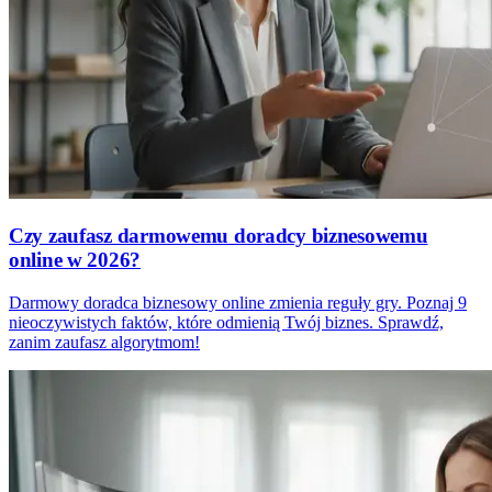
Czy zaufasz darmowemu doradcy biznesowemu
online w 2026?
Darmowy doradca biznesowy online zmienia reguły gry. Poznaj 9
nieoczywistych faktów, które odmienią Twój biznes. Sprawdź,
zanim zaufasz algorytmom!