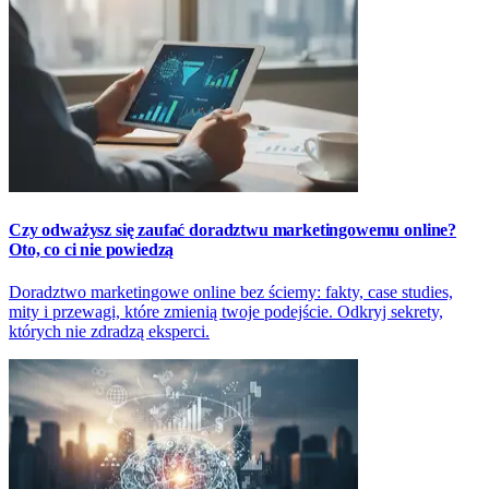
Czy odważysz się zaufać doradztwu marketingowemu online?
Oto, co ci nie powiedzą
Doradztwo marketingowe online bez ściemy: fakty, case studies,
mity i przewagi, które zmienią twoje podejście. Odkryj sekrety,
których nie zdradzą eksperci.