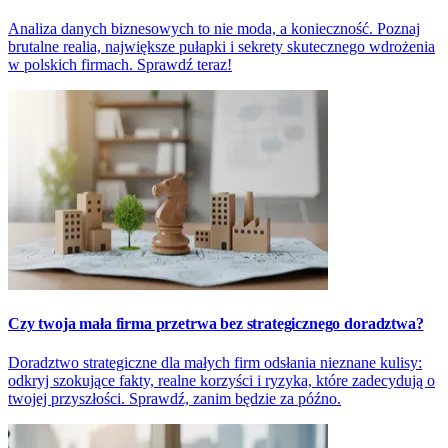
Analiza danych biznesowych to nie moda, a konieczność. Poznaj
brutalne realia, największe pułapki i sekrety skutecznego wdrożenia
w polskich firmach. Sprawdź teraz!
Czy twoja mała firma przetrwa bez strategicznego doradztwa?
Doradztwo strategiczne dla małych firm odsłania nieznane kulisy:
odkryj szokujące fakty, realne korzyści i ryzyka, które zadecydują o
twojej przyszłości. Sprawdź, zanim będzie za późno.