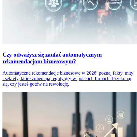
Czy odważysz się zaufać automatycznym
rekomendacjom biznesowym?
Automatyczne rekomendacje biznesowe w 2026: poznaj fakty, mity
i sekrety, które zmieniają reguły gry w polskich firmach. Przekonaj
się, czy jesteś gotów na rewolucję.