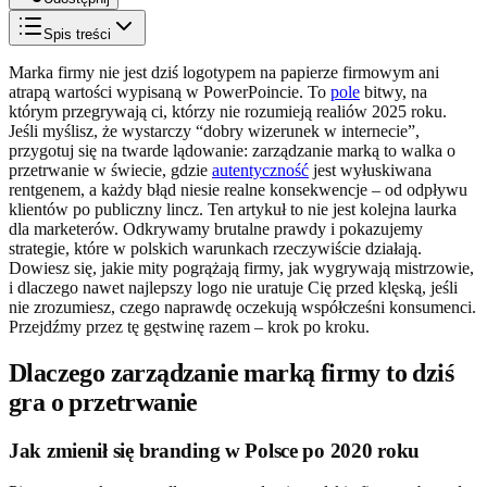
Spis treści
Marka firmy nie jest dziś logotypem na papierze firmowym ani
atrapą wartości wypisaną w PowerPoincie. To
pole
bitwy, na
którym przegrywają ci, którzy nie rozumieją realiów 2025 roku.
Jeśli myślisz, że wystarczy “dobry wizerunek w internecie”,
przygotuj się na twarde lądowanie: zarządzanie marką to walka o
przetrwanie w świecie, gdzie
autentyczność
jest wyłuskiwana
rentgenem, a każdy błąd niesie realne konsekwencje – od odpływu
klientów po publiczny lincz. Ten artykuł to nie jest kolejna laurka
dla marketerów. Odkrywamy brutalne prawdy i pokazujemy
strategie, które w polskich warunkach rzeczywiście działają.
Dowiesz się, jakie mity pogrążają firmy, jak wygrywają mistrzowie,
i dlaczego nawet najlepszy logo nie uratuje Cię przed klęską, jeśli
nie zrozumiesz, czego naprawdę oczekują współcześni konsumenci.
Przejdźmy przez tę gęstwinę razem – krok po kroku.
Dlaczego zarządzanie marką firmy to dziś
gra o przetrwanie
Jak zmienił się branding w Polsce po 2020 roku