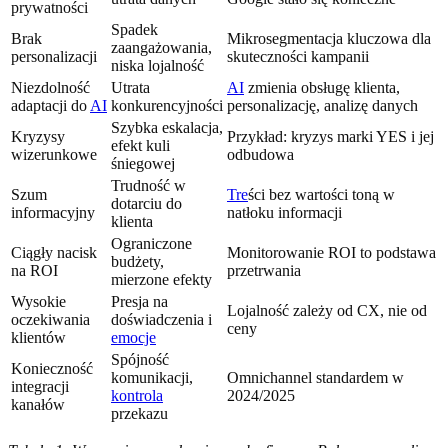
prywatności
Spadek
Brak
Mikrosegmentacja kluczowa dla
zaangażowania,
personalizacji
skuteczności kampanii
niska lojalność
Niezdolność
Utrata
AI
zmienia obsługę klienta,
adaptacji do
AI
konkurencyjności
personalizację, analizę danych
Szybka eskalacja,
Kryzysy
Przykład: kryzys marki YES i jej
efekt kuli
wizerunkowe
odbudowa
śniegowej
Trudność w
Szum
Tre
ści bez wartości toną w
dotarciu do
informacyjny
natłoku informacji
klienta
Ograniczone
Ciągły nacisk
Monitorowanie ROI to podstawa
budżety,
na ROI
przetrwania
mierzone efekty
Wysokie
Presja na
Lojalność zależy od CX, nie od
oczekiwania
doświadczenia i
ceny
klientów
emocje
Spójność
Konieczność
komunikacji,
Omnichannel standardem w
integracji
kontrola
2024/2025
kanałów
przekazu