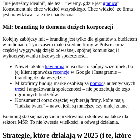
“nie jesteśmy idealni”, ale też – “wiemy, gdzie jest
granica
”.
Konsument nie chce widzieć wszystkiego. Chce widzieć, że firma
jest prawdziwa – ale nie chaotyczna.
Mit: branding to domena dużych korporacji
Kolejny zabójczy mit – branding jest tylko dla gigantów z budżetem
w milionach. Tymczasem małe i średnie firmy w Polsce coraz
częściej wygrywają dzięki odważnej, spójnej komunikacji i
wykorzystywaniu niszowych społeczności.
Nawet lokalna
kawiarnia
musi dbać o spójny wizerunek, bo
jej klient sprawdza
recenzje
w Google i Instagramie –
branding działa wszędzie.
Mikrofirmy budują markę osobistą za
pomoc
ą autentycznych
tre
ści i angażowania społeczności – nie potrzebują do tego
ogromnych budżetów.
Konsumenci coraz częściej wybierają firmy, które mają
“ludzką twarz” – nawet jeśli są mniejsze czy mniej znane.
Branding stał się narzędziem przetrwania i skalowania także dla
sektora MŚP. To nie kwestia wielkości, a odwagi działania.
Strategie, które działają w 2025 (i te, które