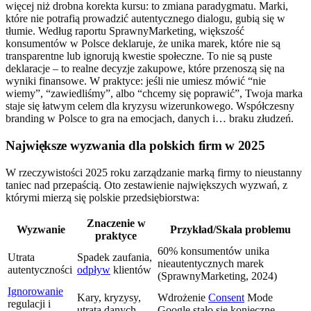
więcej niż drobna korekta kursu: to zmiana paradygmatu. Marki,
które nie potrafią prowadzić autentycznego dialogu, gubią się w
tłumie. Według raportu SprawnyMarketing, większość
konsumentów w Polsce deklaruje, że unika marek, które nie są
transparentne lub ignorują kwestie społeczne. To nie są puste
deklaracje – to realne decyzje zakupowe, które przenoszą się na
wyniki finansowe. W praktyce: jeśli nie umiesz mówić “nie
wiemy”, “zawiedliśmy”, albo “chcemy się poprawić”, Twoja marka
staje się łatwym celem dla kryzysu wizerunkowego. Współczesny
branding w Polsce to gra na emocjach, danych i… braku złudzeń.
Największe wyzwania dla polskich firm w 2025
W rzeczywistości 2025 roku zarządzanie marką firmy to nieustanny
taniec nad przepaścią. Oto zestawienie największych wyzwań, z
którymi mierzą się polskie przedsiębiorstwa:
Znaczenie w
Wyzwanie
Przykład/Skala problemu
praktyce
60% konsumentów unika
Utrata
Spadek zaufania,
nieautentycznych marek
autentyczności
odpływ
klientów
(SprawnyMarketing, 2024)
Ignorowanie
Kary, kryzysy,
Wdrożenie
Consent
Mode
regulacji i
utrata danych
Google stało się konieczne