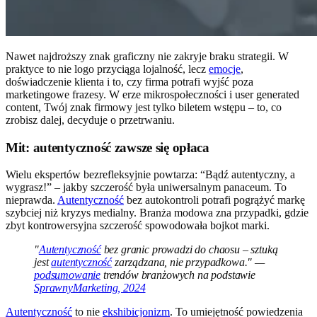
Nawet najdroższy znak graficzny nie zakryje braku strategii. W
praktyce to nie logo przyciąga lojalność, lecz
emocje
,
doświadczenie klienta i to, czy firma potrafi wyjść poza
marketingowe frazesy. W erze mikrospołeczności i user generated
content, Twój znak firmowy jest tylko biletem wstępu – to, co
zrobisz dalej, decyduje o przetrwaniu.
Mit: autentyczność zawsze się opłaca
Wielu ekspertów bezrefleksyjnie powtarza: “Bądź autentyczny, a
wygrasz!” – jakby szczerość była uniwersalnym panaceum. To
nieprawda.
Autentyczność
bez autokontroli potrafi pogrążyć markę
szybciej niż kryzys medialny. Branża modowa zna przypadki, gdzie
zbyt kontrowersyjna szczerość spowodowała bojkot marki.
"
Autentyczność
bez granic prowadzi do chaosu – sztuką
jest
autentyczność
zarządzana, nie przypadkowa." —
podsumowanie
trendów branżowych na podstawie
SprawnyMarketing, 2024
Autentyczność
to nie
ekshibicjonizm
. To umiejętność powiedzenia