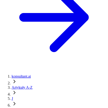
konsultant.ai
Artykuły A-Z
J