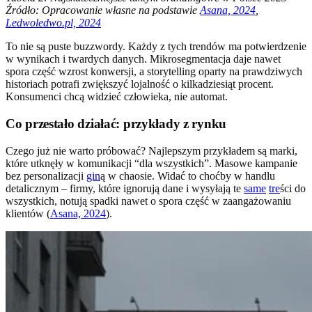
Źródło: Opracowanie własne na podstawie
Asana, 2024
,
Ledwoledwo.pl, 2024
To nie są puste buzzwordy. Każdy z tych trendów ma potwierdzenie
w wynikach i twardych danych. Mikrosegmentacja daje nawet
spora część wzrost konwersji, a storytelling oparty na prawdziwych
historiach potrafi zwiększyć lojalność o kilkadziesiąt procent.
Konsumenci chcą widzieć człowieka, nie automat.
Co przestało działać: przykłady z rynku
Czego już nie warto próbować? Najlepszym przykładem są marki,
które utknęły w komunikacji “dla wszystkich”. Masowe kampanie
bez personalizacji
gin
ą w chaosie. Widać to choćby w handlu
detalicznym – firmy, które ignorują dane i wysyłają te
same
tre
ści do
wszystkich, notują spadki nawet o spora część w zaangażowaniu
klientów (
Asana, 2024
).