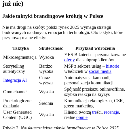
już nie)
Jakie taktyki brandingowe królują w Polsce
Nie ma drogi na skróty: polski rynek 2025 wymaga strategii
budowanych na danych, emocjach i technologii. Oto taktyki, które
przynoszą realne efekty:
Taktyka
Skuteczność
Przykład wdrożenia
YES Biżuteria – personalizowane
Mikrosegmentacja
Wysoka
oferty
dla subgrup klientów
Storytelling
Bardzo
MŚP z sektora usług –
historie
autentyczny
wysoka
właścicieli w
social media
Coraz
Automatyzacja kampanii,
Integracja
AI
wyższa
personalizacja komunikacji
Spójność przekazu online/offline,
Omnichannel
Wysoka
szybka reakcja na kryzys
Proekologiczne
Komunikacja ekologiczna, CSR,
Średnia
działania
green marketing
User Generated
Klienci tworzą
tre
ści,
recenzje
,
Wysoka
Content (UGC)
realne
opinie
Tabela 2: Najskuteczniejsze taktyki brandingowe w Polsce 2025