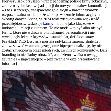
Pierwszy szok przyszedł wraz z pandemią: polskie firmy zobaczyły,
że bez natychmiastowej adaptacji do nowych kanałów komunikacji
– i bez szczerego, transparentnego dialogu – nawet najbardziej
rozpoznawalna marka może zniknąć w szumie informacyjnym.
Według danych Asana, w 2024 roku zdecydowana większość
przedsiębiorstw wskazuje
kanały
mobilne jako kluczowe w
budowaniu relacji z klientem. To nie moda – to być albo nie być.
Firmy, które nie wdrożyły omnichannel, personalizacji i nie
wyciągnęły lekcji z kryzysów ostatnich lat, dziś liczą straty.
Przykład? YES Biżuteria musiała radykalnie zmienić strategię i
zainwestować w automatyzację oraz hiperpersonalizację, by nie
zostać zmiecionym przez młodszych, zwinnych konkurentów. Dziś
branding to nie “ładny obrazek”, a codzienna walka o uwagę,
zaufanie i – najważniejsze – przetrwanie w erze przeładowanej
informacjami.