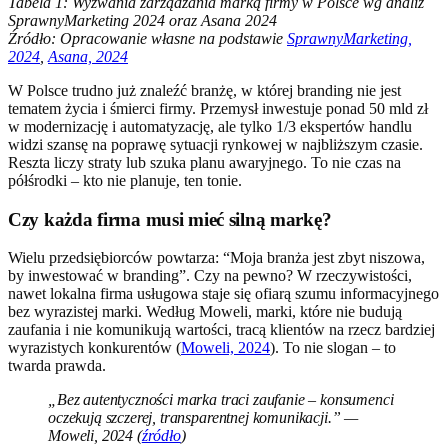
Tabela 1: Wyzwania zarządzania marką firmy w Polsce wg analiz
SprawnyMarketing 2024 oraz Asana 2024
Źródło: Opracowanie własne na podstawie
SprawnyMarketing,
2024
,
Asana, 2024
W Polsce trudno już znaleźć branżę, w której branding nie jest
tematem życia i śmierci firmy. Przemysł inwestuje ponad 50 mld zł
w modernizację i automatyzację, ale tylko 1/3 ekspertów handlu
widzi szansę na poprawę sytuacji rynkowej w najbliższym czasie.
Reszta liczy straty lub szuka planu awaryjnego. To nie czas na
półśrodki – kto nie planuje, ten tonie.
Czy każda firma musi mieć silną markę?
Wielu przedsiębiorców powtarza: “Moja branża jest zbyt niszowa,
by inwestować w branding”. Czy na pewno? W rzeczywistości,
nawet lokalna firma usługowa staje się ofiarą szumu informacyjnego
bez wyrazistej marki. Według Moweli, marki, które nie budują
zaufania i nie komunikują wartości, tracą klientów na rzecz bardziej
wyrazistych konkurentów (
Moweli, 2024
). To nie slogan – to
twarda prawda.
„Bez autentyczności marka traci zaufanie – konsumenci
oczekują szczerej, transparentnej komunikacji.” —
Moweli, 2024 (
źródło
)