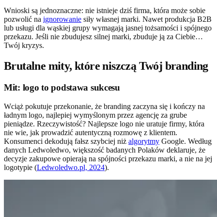
Wnioski są jednoznaczne: nie istnieje dziś firma, która może sobie
pozwolić na
ignorowanie
siły własnej marki. Nawet produkcja B2B
lub usługi dla wąskiej grupy wymagają jasnej tożsamości i spójnego
przekazu. Jeśli nie zbudujesz silnej marki, zbuduje ją za Ciebie…
Twój kryzys.
Brutalne mity, które niszczą Twój branding
Mit: logo to podstawa sukcesu
Wciąż pokutuje przekonanie, że branding zaczyna się i kończy na
ładnym logo, najlepiej wymyślonym przez agencję za grube
pieniądze. Rzeczywistość? Najlepsze logo nie uratuje firmy, która
nie wie, jak prowadzić autentyczną rozmowę z klientem.
Konsumenci dekodują fałsz szybciej niż
algorytmy
Google. Według
danych Ledwoledwo, większość badanych Polaków deklaruje, że
decyzje zakupowe opierają na spójności przekazu marki, a nie na jej
logotypie (
Ledwoledwo.pl, 2024
).