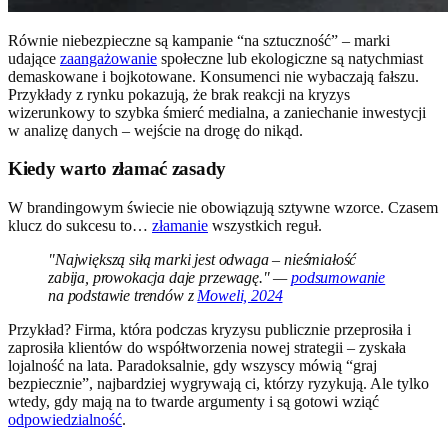
Równie niebezpieczne są kampanie “na sztuczność” – marki
udające
zaangażowanie
społeczne lub ekologiczne są natychmiast
demaskowane i bojkotowane. Konsumenci nie wybaczają fałszu.
Przykłady z rynku pokazują, że brak reakcji na kryzys
wizerunkowy to szybka śmierć medialna, a zaniechanie inwestycji
w analizę danych – wejście na drogę do nikąd.
Kiedy warto złamać zasady
W brandingowym świecie nie obowiązują sztywne wzorce. Czasem
klucz do sukcesu to…
złamanie
wszystkich reguł.
"Największą siłą marki jest odwaga – nieśmiałość
zabija, prowokacja daje przewagę." —
podsumowanie
na podstawie trendów z
Moweli, 2024
Przykład? Firma, która podczas kryzysu publicznie przeprosiła i
zaprosiła klientów do współtworzenia nowej strategii – zyskała
lojalność na lata. Paradoksalnie, gdy wszyscy mówią “graj
bezpiecznie”, najbardziej wygrywają ci, którzy ryzykują. Ale tylko
wtedy, gdy mają na to twarde argumenty i są gotowi wziąć
odpowiedzialność
.