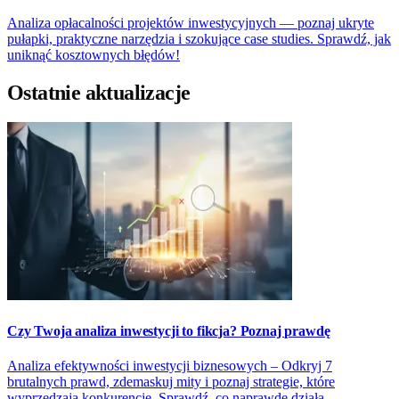
Analiza opłacalności projektów inwestycyjnych — poznaj ukryte
pułapki, praktyczne narzędzia i szokujące case studies. Sprawdź, jak
uniknąć kosztownych błędów!
Ostatnie aktualizacje
Czy Twoja analiza inwestycji to fikcja? Poznaj prawdę
Analiza efektywności inwestycji biznesowych – Odkryj 7
brutalnych prawd, zdemaskuj mity i poznaj strategie, które
wyprzedzają konkurencję. Sprawdź, co naprawdę działa.