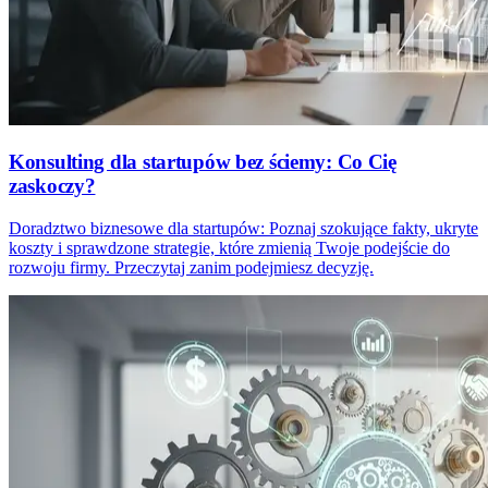
Konsulting dla startupów bez ściemy: Co Cię
zaskoczy?
Doradztwo biznesowe dla startupów: Poznaj szokujące fakty, ukryte
koszty i sprawdzone strategie, które zmienią Twoje podejście do
rozwoju firmy. Przeczytaj zanim podejmiesz decyzję.