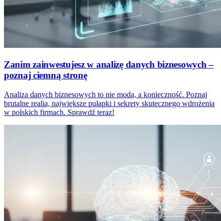
Zanim zainwestujesz w analizę danych biznesowych –
poznaj ciemną stronę
Analiza danych biznesowych to nie moda, a konieczność. Poznaj
brutalne realia, największe pułapki i sekrety skutecznego wdrożenia
w polskich firmach. Sprawdź teraz!