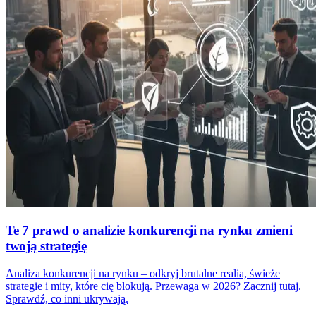
Te 7 prawd o analizie konkurencji na rynku zmieni
twoją strategię
Analiza konkurencji na rynku – odkryj brutalne realia, świeże
strategie i mity, które cię blokują. Przewaga w 2026? Zacznij tutaj.
Sprawdź, co inni ukrywają.