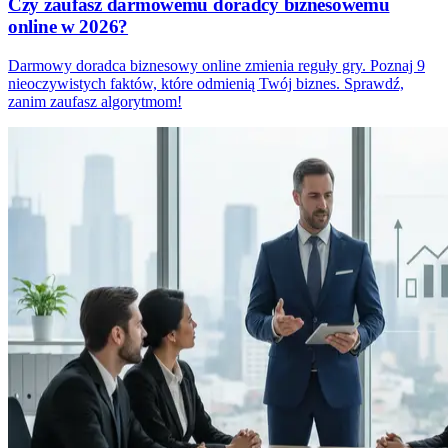
Czy zaufasz darmowemu doradcy biznesowemu
online w 2026?
Darmowy doradca biznesowy online zmienia reguły gry. Poznaj 9
nieoczywistych faktów, które odmienią Twój biznes. Sprawdź,
zanim zaufasz algorytmom!