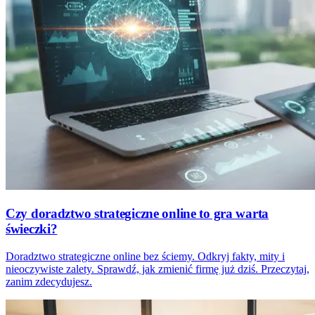
Czy doradztwo strategiczne online to gra warta
świeczki?
Doradztwo strategiczne online bez ściemy. Odkryj fakty, mity i
nieoczywiste zalety. Sprawdź, jak zmienić firmę już dziś. Przeczytaj,
zanim zdecydujesz.