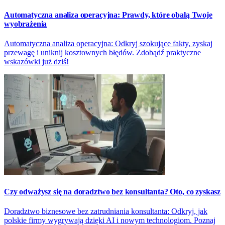
Automatyczna analiza operacyjna: Prawdy, które obalą Twoje
wyobrażenia
Automatyczna analiza operacyjna: Odkryj szokujące fakty, zyskaj
przewagę i uniknij kosztownych błędów. Zdobądź praktyczne
wskazówki już dziś!
Czy odważysz się na doradztwo bez konsultanta? Oto, co zyskasz
Doradztwo biznesowe bez zatrudniania konsultanta: Odkryj, jak
polskie firmy wygrywają dzięki AI i nowym technologiom. Poznaj