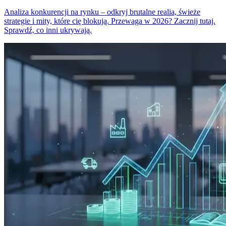
Analiza konkurencji na rynku – odkryj brutalne realia, świeże
strategie i mity, które cię blokują. Przewaga w 2026? Zacznij tutaj.
Sprawdź, co inni ukrywają.