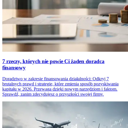
7 rzeczy, których nie powie Ci żaden doradca
finansowy
Doradztwo w zakresie finansowania działalności: Odkryj 7
brutalnych prawd i strategie, które zmienią sposób pozyskiwania
kapitału w 2026. Przewaga dzięki nowym narzędziom i faktom.
Sprawdź, zanim zdecydujesz o przyszłości swojej firmy.