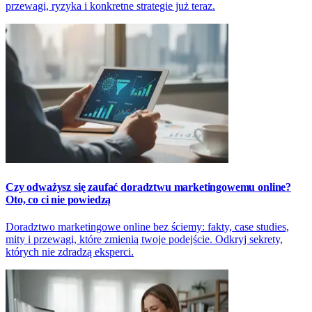
przewagi, ryzyka i konkretne strategie już teraz.
Czy odważysz się zaufać doradztwu marketingowemu online?
Oto, co ci nie powiedzą
Doradztwo marketingowe online bez ściemy: fakty, case studies,
mity i przewagi, które zmienią twoje podejście. Odkryj sekrety,
których nie zdradzą eksperci.