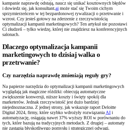
kampanie naprawdę odstają, naucz się unikać kosztownych błędów
i dowiedz się, jak konsultant.
ai
może stać się Twoim cichym
sprzymierzeńcem w tej bezpardonowej rywalizacji o przetrwanie i
wzrost. Czy jesteś gotowy na zderzenie z rzeczywistością
optymalizacji kampanii marketingowych? Ten artykuł nie pozostawi
Ci złudzeń – tylko wiedzę, której nie znajdziesz na konferencyjnych
salonach.
Dlaczego optymalizacja kampanii
marketingowych to dzisiaj walka o
przetrwanie?
Czy narzędzia naprawdę zmieniają reguły gry?
Na papierze narzędzia do optymalizacji kampanii marketingowych
wyglądają jak magiczne różdżki: obiecują automatyczne
zwiększenie konwersji, niższe koszty i święty spokój dla
marketerów. Jednak rzeczywistość jest dużo bardziej
niejednoznaczna. Z jednej strony, jak wskazuje raport Deloitte
Digital 2024, firmy, które szybko wdrożyły rozwiązania
AI
i
automatyzację, osiągają nawet 37% wyższy ROI w porównaniu do
tych, które bazują na tradycyjnych metodach. Z drugiej – automaty
nie zastąpią błyskotliwego pomysłu i strategicznej odwagi.