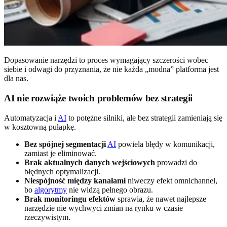
Dopasowanie narzędzi to proces wymagający szczerości wobec
siebie i odwagi do przyznania, że nie każda „modna” platforma jest
dla nas.
AI nie rozwiąże twoich problemów bez strategii
Automatyzacja i
AI
to potężne silniki, ale bez strategii zamieniają się
w kosztowną pułapkę.
Bez spójnej segmentacji
AI
powiela błędy w komunikacji,
zamiast je eliminować.
Brak aktualnych danych wejściowych
prowadzi do
błędnych optymalizacji.
Niespójność między kanałami
niweczy efekt omnichannel,
bo
algorytmy
nie widzą pełnego obrazu.
Brak monitoringu efektów
sprawia, że nawet najlepsze
narzędzie nie wychwyci zmian na rynku w czasie
rzeczywistym.