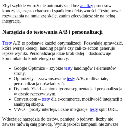
Zbyt szybkie wdrożenie automatyzacji bez
analizy
procesów
kończy się często chaosem i spadkiem efektywności. Testuj nowe
rozwiązania na mniejszą skalę, zanim zdecydujesz się na pełną
integrację.
Narzędzia do testowania A/B i personalizacji
Testy
A/B to podstawa każdej optymalizacji. Pozwalają sprawdzić,
która wersja kreacji, landing page’a czy call-to-action generuje
lepsze wyniki. Personalizacja idzie krok dalej – dostosowuje
komunikat do konkretnego odbiorcy.
Google Optimize – szybkie
testy
landingów i elementów
strony.
Optimizely – zaawansowane
testy
A/B, multivariate,
personalizacja doświadczeń.
Dynamic Yield – automatyczna segmentacja i personalizacja
w czasie rzeczywistym.
Convert.com –
testy
dla e-commerce, możliwość integracji z
analityką sklepu.
VWO – prosty interfejs, liczne integracje,
testy
split URL.
Wdrażając narzędzia do testów, pamiętaj o jednym: liczby nie
zawsze mówią całą prawdę. Wynik jakości kampanii nie zawsze