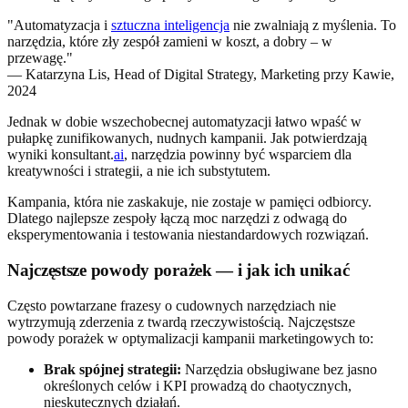
"Automatyzacja i
sztuczna inteligencja
nie zwalniają z myślenia. To
narzędzia, które zły zespół zamieni w koszt, a dobry – w
przewagę."
— Katarzyna Lis, Head of Digital Strategy, Marketing przy Kawie,
2024
Jednak w dobie wszechobecnej automatyzacji łatwo wpaść w
pułapkę zunifikowanych, nudnych kampanii. Jak potwierdzają
wyniki konsultant.
ai
, narzędzia powinny być wsparciem dla
kreatywności i strategii, a nie ich substytutem.
Kampania, która nie zaskakuje, nie zostaje w pamięci odbiorcy.
Dlatego najlepsze zespoły łączą moc narzędzi z odwagą do
eksperymentowania i testowania niestandardowych rozwiązań.
Najczęstsze powody porażek — i jak ich unikać
Często powtarzane frazesy o cudownych narzędziach nie
wytrzymują zderzenia z twardą rzeczywistością. Najczęstsze
powody porażek w optymalizacji kampanii marketingowych to:
Brak spójnej strategii:
Narzędzia obsługiwane bez jasno
określonych celów i KPI prowadzą do chaotycznych,
nieskutecznych działań.