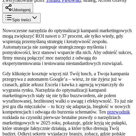
Zweryfikowane przez
Tomasz Piętowski
,
strateg, Across Gravity
Udostępnij
Spis treści
Nowoczesne narzędzia do optymalizacji kampanii marketingowych
mogą zwiększyć ROI nawet o 37 procent, ale tylko wtedy, gdy
wspierają przemyślaną strategię i kreatywność zespołu.
Automatyzacja nie zastępuje strategicznego myślenia i
pomysłowości, lecz stanowi wsparcie dla nich. Aby odnieść sukces,
firmy muszą połączyć moc narzędzi z odwagą do
eksperymentowania i testowania niestandardowych rozwiązań.
Gdy kliknięcie kosztuje więcej niż Twój lunch, a Twoja kampania
przegrywa z automatem Google’a – wiesz, że nie żyjesz już w
czasach, gdzie arkusz Excela i kawka z agencją wystarczyły do
wygrania rynku. Narzędzia do optymalizacji kampanii
marketingowych stały się nie tylko buzzwordem, ale polem
wyrafinowanej, bezlitosnej walki o uwagę i efektywność. To już nie
jest gra dla mięczaków – tu liczy się adaptacja, biegłość w nowych
kompetencjach i odwaga do burzenia schematów. Ten
przewodnik
rozkłada na czynniki pierwsze brutalne prawdy o narzędziach
marketingowych w 2025 roku, pokazuje, gdzie kryją się pułapki,
które strategie faktycznie działają, a które tylko drenują Twój
budżet. Odkryj sekrety wyjadaczy branży, zobacz, gdzie polskie