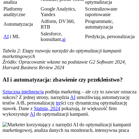
analiza
optymalizacja
Platformy
Google Analytics,
Scentralizowane
analityczne
Yandex
raportowanie
Adform, DV360,
Programmatic,
Automatyzacja
RTB
automatyzacja
Salesforce,
AI
i ML
Predykcja, personalizacja
konsultant.
ai
Tabela 2: Etapy rozwoju narzędzi do optymalizacji kampanii
marketingowych
Źródło: Opracowanie własne na podstawie G2 Software 2024,
Harvard Business Review 2024
AI i automatyzacja: zbawienie czy przekleństwo?
Sztuczna inteligencja
podbija marketing – ale czy to zawsze oznacza
sukces? Z jednej strony, narzędzia
AI
umożliwiają automatyzację
testów A/B, personalizację
tre
ści czy dynamiczną optymalizację
stawek. Dane z
Statista, 2024
pokazują, że większość firm
wykorzystuje
AI
do optymalizacji kampanii.