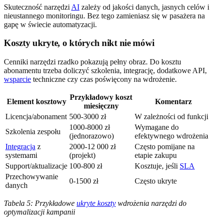
Skuteczność narzędzi
AI
zależy od jakości danych, jasnych celów i
nieustannego monitoringu. Bez tego zamieniasz się w pasażera na
gapę w świecie automatyzacji.
Koszty ukryte, o których nikt nie mówi
Cenniki narzędzi rzadko pokazują pełny obraz. Do kosztu
abonamentu trzeba doliczyć szkolenia, integrację, dodatkowe API,
wsparcie
techniczne czy czas poświęcony na wdrożenie.
Przykładowy koszt
Element kosztowy
Komentarz
miesięczny
Licencja/abonament
500-3000 zł
W zależności od funkcji
1000-8000 zł
Wymagane do
Szkolenia zespołu
(jednorazowo)
efektywnego wdrożenia
Integracja
z
2000-12 000 zł
Często pomijane na
systemami
(projekt)
etapie zakupu
Support/aktualizacje
100-800 zł
Kosztuje, jeśli
SLA
Przechowywanie
0-1500 zł
Często ukryte
danych
Tabela 5: Przykładowe
ukryte koszty
wdrożenia narzędzi do
optymalizacji kampanii