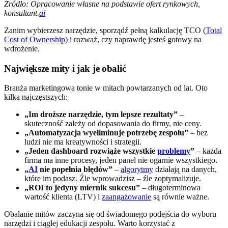
Źródło: Opracowanie własne na podstawie ofert rynkowych,
konsultant.
ai
Zanim wybierzesz narzędzie, sporządź pełną kalkulację TCO (
Total
Cost of Ownership
) i rozważ, czy naprawdę jesteś gotowy na
wdrożenie.
Największe mity i jak je obalić
Branża marketingowa tonie w mitach powtarzanych od lat. Oto
kilka najczęstszych:
„Im droższe narzędzie, tym lepsze rezultaty”
–
skuteczność zależy od dopasowania do firmy, nie ceny.
„Automatyzacja wyeliminuje potrzebę zespołu”
– bez
ludzi nie ma kreatywności i strategii.
„Jeden dashboard rozwiąże wszystkie
problemy
”
– każda
firma ma inne procesy, jeden panel nie ogarnie wszystkiego.
„
AI
nie popełnia błędów”
–
algorytmy
działają na danych,
które im podasz. Źle wprowadzisz – źle zoptymalizuje.
„ROI to jedyny miernik sukcesu”
– długoterminowa
wartość klienta (LTV) i
zaangażowanie
są równie ważne.
Obalanie mitów zaczyna się od świadomego podejścia do wyboru
narzędzi i ciągłej edukacji zespołu. Warto korzystać z