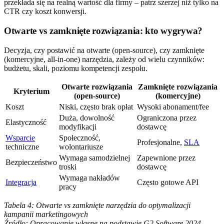
przekłada się na realną wartość dla firmy – patrz szerzej niż tylko na
CTR czy koszt konwersji.
Otwarte vs zamknięte rozwiązania: kto wygrywa?
Decyzja, czy postawić na otwarte (open-source), czy zamknięte
(komercyjne, all-in-one) narzędzia, zależy od wielu czynników:
budżetu, skali, poziomu kompetencji zespołu.
Otwarte rozwiązania
Zamknięte rozwiązania
Kryterium
(open-source)
(komercyjne)
Koszt
Niski, często brak opłat
Wysoki abonament/fee
Duża, dowolność
Ograniczona przez
Elastyczność
modyfikacji
dostawcę
Wsparcie
Społeczność,
Profesjonalne,
SLA
techniczne
wolontariusze
Wymaga samodzielnej
Zapewnione przez
Bezpieczeństwo
troski
dostawcę
Wymaga nakładów
Integracja
Często gotowe API
pracy
Tabela 4: Otwarte vs zamknięte narzędzia do optymalizacji
kampanii marketingowych
Źródło: Opracowanie własne na podstawie G2 Software 2024,