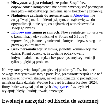
Niewystarczająca edukacja zespołu:
Zespół bez
odpowiednich kompetencji nie potrafi wykorzystać potencjału
narzędzi – automatyzacja zamienia się w kosztowną zabawkę.
Nadmierne zaufanie do automatyzacji:
Algorytmy
nie
znają Twojej marki – kierują się tym, co najłatwiejsze do
optymalizacji, a nie tym, co najbardziej wartościowe dla
Twojego biznesu.
Ignorowanie
zmian prawnych:
Nowe regulacje (np. ustawa
o komunikacji elektronicznej w Polsce od XI 2024)
wprowadzają istotne ograniczenia, których nieprzestrzeganie
grozi wysokimi karami.
Brak personalizacji:
Masowa, jednolita komunikacja nie
działa. Klient oczekuje, że zostanie potraktowany
indywidualnie – narzędzia bez przemyślanej segmentacji
tylko pogłębiają problem.
Nie wystarczy więc kupić „magicznej platformy”. Trzeba mieć
odwagę zweryfikować swoje podejście, przeszkolić zespół i nie bać
się testować nowych strategii, nawet jeśli oznacza to początkowo
mniejszą skalę działań. Według Harvard Business Review, 2024,
firmy, które zaczynają od małych
eksperyment
ów, szybciej
wyłapują błędy i budują trwałą przewagę.
Ewolucja narzędzi: od Excela do sztucznej