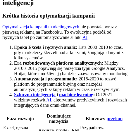
inteligencji
Krótka historia optymalizacji kampanii
Optymalizacja kampanii marketingowych
nie powstała wraz z
pierwszą reklamą na Facebooku. To ewolucyjna podróż od
ręcznych tabel po zautomatyzowane silniki
AI
.
Epoka Excela i ręcznych analiz:
Lata 2000-2010 to czas,
gdy marketerzy ślęczeli nad arkuszami, żonglując danymi z
kilku systemów.
Era rozbudowanych platform analitycznych:
Między
2010 a 2015 pojawiają się narzędzia typu Google Analytics,
Hotjar, które umożliwiają bardziej zaawansowany monitoring.
Automatyzacja i programmatic:
2015-2020 to rozwój
platform do programmatic buying oraz narzędzi
automatyzujących zakupy reklam w czasie rzeczywistym.
Sztuczna inteligencja
i
machine learning
:
Od 2021
widzimy rozkwit
AI
, algorytmów predykcyjnych i rozwiązań
integrujących dane omni-channel.
Dominujące
Faza rozwoju
Kluczowy
przełom
narzędzia
Excel, ręczna
Przypadkowa
Arkusze, proste CRM