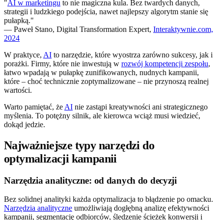
"
AI w marketingu
to nie magiczna kula. Bez twardych danych,
strategii i ludzkiego podejścia, nawet najlepszy algorytm stanie się
pułapką."
— Paweł Stano, Digital Transformation Expert,
Interaktywnie.com,
2024
W praktyce,
AI
to narzędzie, które wyostrza zarówno sukcesy, jak i
porażki. Firmy, które nie inwestują w
rozwój kompetencji zespołu
,
łatwo wpadają w pułapkę zunifikowanych, nudnych kampanii,
które – choć technicznie zoptymalizowane – nie przynoszą realnej
wartości.
Warto pamiętać, że
AI
nie zastąpi kreatywności ani strategicznego
myślenia. To potężny silnik, ale kierowca wciąż musi wiedzieć,
dokąd jedzie.
Najważniejsze typy narzędzi do
optymalizacji kampanii
Narzędzia analityczne: od danych do decyzji
Bez solidnej analityki każda optymalizacja to błądzenie po omacku.
Narzędzia analityczne
umożliwiają dogłębną analizę efektywności
kampanii, segmentację odbiorców, śledzenie ścieżek konwersji i