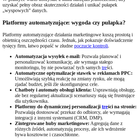
uzyskać pełny obraz skuteczności działań i unikać pułapek
„wyspowych” danych.
Platformy automatyzujące: wygoda czy pułapka?
Platformy automatyzujące działania marketingowe kuszą prostotą i
obietnicą oszczędności czasu. Jednak, jak pokazuje doświadczenie
tysięcy firm, łatwo popaść w złudne
poczucie kontroli
.
Automatyzacja wysyłek e-mail:
Pozwala planować i
personalizować komunikację, ale wymaga stałego
monitoringu, by nie powtarzać tych samych
tre
ści.
Automatyczne optymalizacje stawek w reklamach PPC:
Umożliwiają szybką reakcję na zmiany rynku, ale mogą
zjadać budżet, jeśli źle skonfigurujesz cele.
Chatboty i automaty obsługi klienta:
Usprawniają obsługę,
ale bez regularnej aktualizacji scenariuszy stają się frustrujące
dla użytkownika.
Platformy do dynamicznej personalizacji
tre
ści na stronie:
Pozwalają dostosować przekaz do odbiorcy, ale wymagają
integracji z innymi systemami (CRM, DMP).
Zintegrowane huby marketingowe:
Agregują dane z
różnych źródeł, automatyzują procesy, ale ich wdrożenie
bywa kosztowne i czasochłonne.