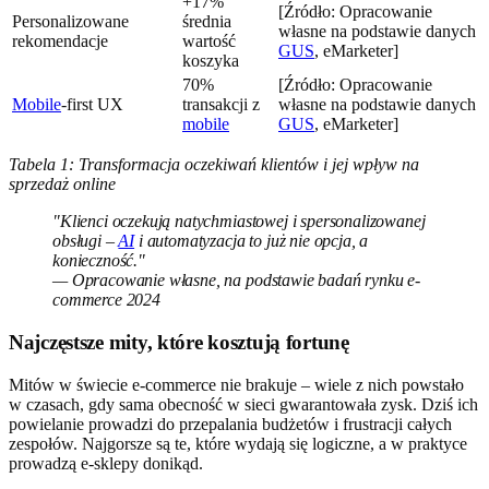
+17%
[Źródło: Opracowanie
Personalizowane
średnia
własne na podstawie danych
rekomendacje
wartość
GUS
, eMarketer]
koszyka
70%
[Źródło: Opracowanie
Mobile
-first UX
transakcji z
własne na podstawie danych
mobile
GUS
, eMarketer]
Tabela 1: Transformacja oczekiwań klientów i jej wpływ na
sprzedaż online
"Klienci oczekują natychmiastowej i spersonalizowanej
obsługi –
AI
i automatyzacja to już nie opcja, a
konieczność."
— Opracowanie własne, na podstawie badań rynku e-
commerce 2024
Najczęstsze mity, które kosztują fortunę
Mitów w świecie e-commerce nie brakuje – wiele z nich powstało
w czasach, gdy sama obecność w sieci gwarantowała zysk. Dziś ich
powielanie prowadzi do przepalania budżetów i frustracji całych
zespołów. Najgorsze są te, które wydają się logiczne, a w praktyce
prowadzą e-sklepy donikąd.