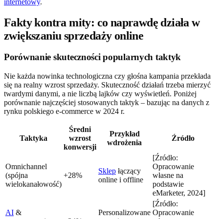
internetowy
.
Fakty kontra mity: co naprawdę działa w
zwiększaniu sprzedaży online
Porównanie skuteczności popularnych taktyk
Nie każda nowinka technologiczna czy głośna kampania przekłada
się na realny wzrost sprzedaży. Skuteczność działań trzeba mierzyć
twardymi danymi, a nie liczbą lajków czy wyświetleń. Poniżej
porównanie najczęściej stosowanych taktyk – bazując na danych z
rynku polskiego e-commerce w 2024 r.
Średni
Przykład
Taktyka
wzrost
Źródło
wdrożenia
konwersji
[Źródło:
Omnichannel
Opracowanie
Sklep
łączący
(spójna
+28%
własne na
online i offline
wielokanałowość)
podstawie
eMarketer, 2024]
[Źródło:
AI
&
Personalizowane
Opracowanie