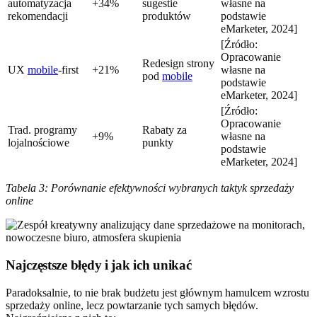
automatyzacja
+34%
sugestie
własne na
rekomendacji
produktów
podstawie
eMarketer, 2024]
[Źródło:
Opracowanie
Redesign strony
UX
mobile
-first
+21%
własne na
pod
mobile
podstawie
eMarketer, 2024]
[Źródło:
Opracowanie
Trad. programy
Rabaty za
+9%
własne na
lojalnościowe
punkty
podstawie
eMarketer, 2024]
Tabela 3: Porównanie efektywności wybranych taktyk sprzedaży
online
Najczęstsze błędy i jak ich unikać
Paradoksalnie, to nie brak budżetu jest głównym hamulcem wzrostu
sprzedaży online, lecz powtarzanie tych samych błędów.