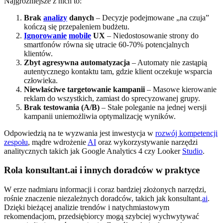
Najgroźniejsze z nich to:
Brak
analizy
danych
– Decyzje podejmowane „na czuja”
kończą się przepaleniem budżetu.
Ignorowanie
mobile
UX
– Niedostosowanie strony do
smartfonów równa się utracie 60-70% potencjalnych
klientów.
Zbyt agresywna automatyzacja
– Automaty nie zastąpią
autentycznego kontaktu tam, gdzie klient oczekuje wsparcia
człowieka.
Niewłaściwe targetowanie kampanii
– Masowe kierowanie
reklam do wszystkich, zamiast do sprecyzowanej grupy.
Brak testowania (A/B)
– Stałe poleganie na jednej wersji
kampanii uniemożliwia optymalizację wyników.
Odpowiedzią na te wyzwania jest inwestycja w
rozwój kompetencji
zespołu
, mądre wdrożenie
AI
oraz wykorzystywanie narzędzi
analitycznych takich jak Google Analytics 4 czy Looker
Studio
.
Rola konsultant.ai i innych doradców w praktyce
W erze nadmiaru informacji i coraz bardziej złożonych narzędzi,
rośnie znaczenie niezależnych doradców, takich jak konsultant.
ai
.
Dzięki bieżącej analizie trendów i natychmiastowym
rekomendacjom, przedsiębiorcy mogą szybciej wychwytywać