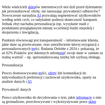
Wielu właścicieli
sklep
ów internetowych stoi dziś przed dylematem:
jak personalizować ofertę, nie naruszając prywatności odbiorców?
Nowoczesne narzędzia
AI
pozwalają segmentować użytkowników
według setek cech, co radykalnie podnosi skuteczność kampanii.
Jednak zbyt nachalna personalizacja (np. wysyłanie maili z
produktami przeglądanymi minutę wcześniej) budzi niepokój i
skojarzenia z inwigilacją.
Punktem równowagi jest transparentność – informowanie klienta,
jakie dane są przetwarzane, oraz umożliwienie łatwej rezygnacji z
personalizowanych
tre
ści. Badania Deloitte z 2024 r. pokazują, że
aż 62% Polaków jest skłonnych udostę
pni
ć swoje dane w zamian za
realną wartość – np. spersonalizowaną zniżkę lub szybszą obsługę.
Personalizacja
Proces dostosowywania
tre
ści,
oferty
lub komunikacji do
indywidualnych preferencji i zachowań użytkownika, oparty na
analizie danych i
AI
.
Prywatność danych
Prawo użytkownika do decydowania o tym, jakie
informacje
o nim
są gromadzone, przechowywane i wykorzystywane przez
sklep