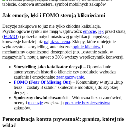
Jak emocje, lęki i FOMO sterują kliknięciami
Decyzje zakupowe to już nie tylko chłodna kalkulacja.
Psychologowie rynku nie mają wątpliwości:
emocje
,
lęk
przed stratą
(
FOMO
) i potrzeba natychmiastowej gratyfikacji napędzają
konwersje bardziej niż
najniższa cena
. Sklepy, które umiejętnie
wykorzystują storytelling, autentyczne
opinie klientów
i
mechanizmy ograniczonej dostępności (np. „ostatnie sztuki w
magazynie”), notują nawet o 30% wyższy współczynnik konwersji.
Storytelling jako katalizator decyzji
– Opowiadanie
autentycznych historii o kliencie czy produkcie wzbudza
zaufanie i emocjonalne
zaangażowanie
.
FOMO
(
Fear Of Missing Out
)
– Komunikaty w stylu „kup
teraz – zostały 3 sztuki” skutecznie mobilizują do szybkiej
decyzji.
Społeczny dowód słuszności
– Widoczna liczba zamówień,
oceny i
recenzje
zwiększają
poczucie bezpieczeństwa
zakupów.
Personalizacja kontra prywatność: granica, której nie
widać