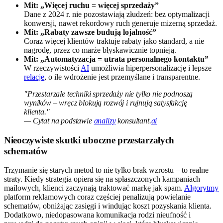
Mit: „Więcej ruchu = więcej sprzedaży”
Dane z 2024 r. nie pozostawiają złudzeń: bez optymalizacji
konwersji, nawet rekordowy ruch generuje mizerną sprzedaż.
Mit: „Rabaty zawsze budują lojalność”
Coraz więcej klientów traktuje rabaty jako standard, a nie
nagrodę, przez co marże błyskawicznie topnieją.
Mit: „Automatyzacja = utrata personalnego kontaktu”
W rzeczywistości
AI
umożliwia hiperpersonalizację i lepsze
relacje
, o ile wdrożenie jest przemyślane i transparentne.
"Przestarzałe techniki sprzedaży nie tylko nie podnoszą
wyników – wręcz blokują rozwój i rujnują satysfakcję
klienta."
— Cytat na podstawie
analizy
konsultant.
ai
Nieoczywiste skutki uboczne przestarzałych
schematów
Trzymanie się starych metod to nie tylko brak wzrostu – to realne
straty. Kiedy strategia opiera się na spłaszczonych kampaniach
mailowych, klienci zaczynają traktować markę jak spam.
Algorytmy
platform reklamowych coraz częściej penalizują powielanie
schematów, obniżając zasięgi i windując koszt pozyskania klienta.
Dodatkowo, niedopasowana komunikacja rodzi nieufność i