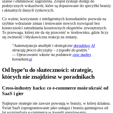
szanse i eliminować zagrożenia. Zespół zyskuje dostęp do
praktycznych wskazówek, które są dopasowane do specyfiki branży
i aktualnych danych rynkowych.
Co ważne, korzystanie z inteligentnych konsultantów pozwala na
szybkie wdrażanie zmian i testowanie nowych rozwiązań bez
konieczności zatrudniania kosztownych ekspertów zewnętrznych.
To przewaga, której nie da się przecenić w środowisku, gdzie liczy
się zwinność i błyskawiczna reakcja na zmiany.
"Automatyzacja analityki i strategiczne
doradztwo
AI
skracają proces decyzyjny – z tygodni do godzin."
— Opracowanie własne na podstawie
case studies
konsultant.
ai
Od hype’u do skuteczności: strategie,
których nie znajdziesz w poradnikach
Cross-industry hacks: co e-commerce może ukraść od
SaaS i gier
Najlepsze strategie nie zawsze powstają w branży, w której działasz.
Świat SaaS (oprogramowanie jako usługa) i branża gamingowa od
lat wyprzedzają e-commerce w kwestii angażowania