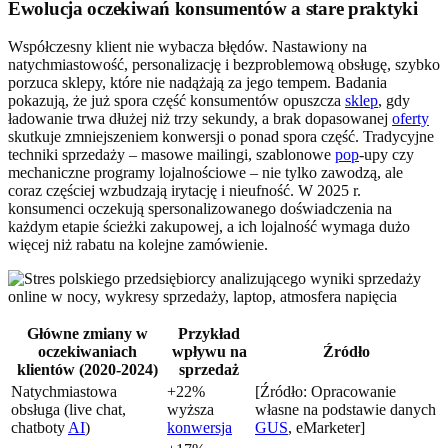
Ewolucja oczekiwań konsumentów a stare praktyki
Współczesny klient nie wybacza błędów. Nastawiony na
natychmiastowość, personalizację i bezproblemową obsługę, szybko
porzuca sklepy, które nie nadążają za jego tempem. Badania
pokazują, że już spora część konsumentów opuszcza
sklep
, gdy
ładowanie trwa dłużej niż trzy sekundy, a brak dopasowanej
oferty
skutkuje zmniejszeniem konwersji o ponad spora część. Tradycyjne
techniki sprzedaży – masowe mailingi, szablonowe
pop
-upy czy
mechaniczne programy lojalnościowe – nie tylko zawodzą, ale
coraz częściej wzbudzają irytację i nieufność. W 2025 r.
konsumenci oczekują spersonalizowanego doświadczenia na
każdym etapie ścieżki zakupowej, a ich lojalność wymaga dużo
więcej niż rabatu na kolejne zamówienie.
Główne zmiany w
Przykład
oczekiwaniach
wpływu na
Źródło
klientów (2020-2024)
sprzedaż
Natychmiastowa
+22%
[Źródło: Opracowanie
obsługa (live chat,
wyższa
własne na podstawie danych
chatboty
AI
)
konwersja
GUS
, eMarketer]