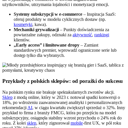
użytkowników, utrzymania lojalności i monetyzacji emocji.
Systemy subskrypcji w e-commerce
– Inspiracja SaaS:
oferuj produkty w modelu cyklicznych dostaw (np.
kosmetyki
, kawa).
Mechaniki grywalizacji
– Punkty doświadczenia za
powtarzalne zakupy, odznaki za
aktywność
,
rankingi
klientów.
„Early access” i limitowane dropy
– Zamiast
standardowych premier, wprowadź ograniczone serie lub
dostęp tylko dla wybranych.
Przykłady z polskich sklepów: od porażki do sukcesu
Na polskim rynku nie brakuje spektakularnych zwrotów akcji.
Sklep
z modą online, który w 2023 r. notował spadki konwersji o
18%, po wdrożeniu zaawansowanej analityki i personalizowanych
rekomendacji
AI
, w ciągu kwartału zwiększył sprzedaż o 32%. Inny
przykład to firma z branży FMCG, która po przejściu na model
subskrypcyjny, osiągnęła stabilny wzrost przychodu o 24% rok do
roku. Z kolei
sklep
, który zignorował
mobile
-first UX, w pół roku