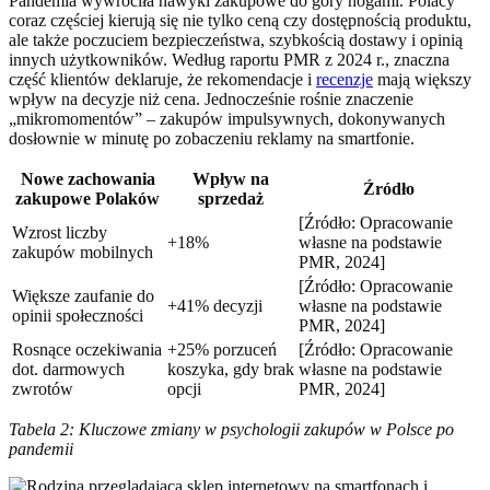
Pandemia wywróciła nawyki zakupowe do góry nogami. Polacy
coraz częściej kierują się nie tylko ceną czy dostępnością produktu,
ale także poczuciem bezpieczeństwa, szybkością dostawy i opinią
innych użytkowników. Według raportu PMR z 2024 r., znaczna
część klientów deklaruje, że rekomendacje i
recenzje
mają większy
wpływ na decyzje niż cena. Jednocześnie rośnie znaczenie
„mikromomentów” – zakupów impulsywnych, dokonywanych
dosłownie w minutę po zobaczeniu reklamy na smartfonie.
Nowe zachowania
Wpływ na
Źródło
zakupowe Polaków
sprzedaż
[Źródło: Opracowanie
Wzrost liczby
+18%
własne na podstawie
zakupów mobilnych
PMR, 2024]
[Źródło: Opracowanie
Większe zaufanie do
+41% decyzji
własne na podstawie
opinii społeczności
PMR, 2024]
Rosnące oczekiwania
+25% porzuceń
[Źródło: Opracowanie
dot. darmowych
koszyka, gdy brak
własne na podstawie
zwrotów
opcji
PMR, 2024]
Tabela 2: Kluczowe zmiany w psychologii zakupów w Polsce po
pandemii