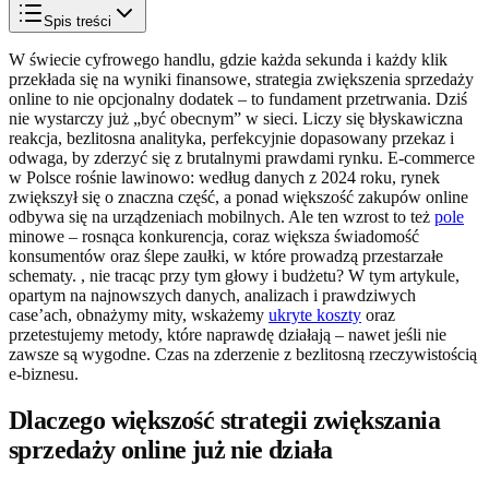
Spis treści
W świecie cyfrowego handlu, gdzie każda sekunda i każdy klik
przekłada się na wyniki finansowe, strategia zwiększenia sprzedaży
online to nie opcjonalny dodatek – to fundament przetrwania. Dziś
nie wystarczy już „być obecnym” w sieci. Liczy się błyskawiczna
reakcja, bezlitosna analityka, perfekcyjnie dopasowany przekaz i
odwaga, by zderzyć się z brutalnymi prawdami rynku. E-commerce
w Polsce rośnie lawinowo: według danych z 2024 roku, rynek
zwiększył się o znaczna część, a ponad większość zakupów online
odbywa się na urządzeniach mobilnych. Ale ten wzrost to też
pole
minowe – rosnąca konkurencja, coraz większa świadomość
konsumentów oraz ślepe zaułki, w które prowadzą przestarzałe
schematy. , nie tracąc przy tym głowy i budżetu? W tym artykule,
opartym na najnowszych danych, analizach i prawdziwych
case’ach, obnażymy mity, wskażemy
ukryte koszty
oraz
przetestujemy metody, które naprawdę działają – nawet jeśli nie
zawsze są wygodne. Czas na zderzenie z bezlitosną rzeczywistością
e-biznesu.
Dlaczego większość strategii zwiększania
sprzedaży online już nie działa