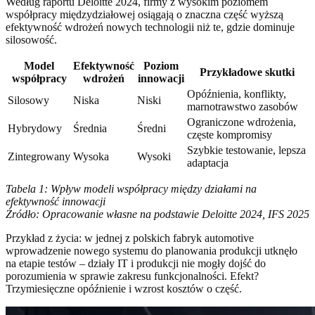
Według raportu Deloitte 2024, firmy z wysokim poziomem
współpracy międzydziałowej osiągają o znaczna część wyższą
efektywność wdrożeń nowych technologii niż te, gdzie dominuje
silosowość.
Model
Efektywność
Poziom
Przykładowe skutki
współpracy
wdrożeń
innowacji
Opóźnienia, konflikty,
Silosowy
Niska
Niski
marnotrawstwo zasobów
Ograniczone wdrożenia,
Hybrydowy
Średnia
Średni
częste kompromisy
Szybkie testowanie, lepsza
Zintegrowany
Wysoka
Wysoki
adaptacja
Tabela 1: Wpływ modeli współpracy między działami na
efektywność innowacji
Źródło: Opracowanie własne na podstawie Deloitte 2024, IFS 2025
Przykład z życia: w jednej z polskich fabryk automotive
wprowadzenie nowego systemu do planowania produkcji utknęło
na etapie testów – działy IT i produkcji nie mogły dojść do
porozumienia w sprawie zakresu funkcjonalności. Efekt?
Trzymiesięczne opóźnienie i wzrost kosztów o część.