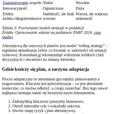
Zaangażowanie
zespołu
Niskie
Wysokie
Innowacyjność
Ograniczona
Duża
Efekty
Stabilność, ale brak
Wzrost, ale większa
krótko-/długoterminowe
wzrostu
zmienność
Tabela 3: Porównanie modeli strategii w produkcji
Źródło: Opracowanie własne na podstawie PARP 2024,
case
studies
Alternatywą dla sztywnych planów jest model “rolling strategy” –
regularna aktualizacja celów co kwartał, w zależności od sytuacji
rynkowej. Konsultant.
ai
rekomenduje wdrożenie krótkich cykli
decyzyjnych i otwartości na zmiany kierunku.
Gdzie kończy się plan, a zaczyna adaptacja
Proces adaptacyjny to nieustanna gra między planowaniem a
reagowaniem. Kluczem jest priorytetyzacja – co jest absolutnie
konieczne, co można odłożyć, a czego zaniechać. Bez tego nawet
najlepsza strategia stanie się bezużytecznym dokumentem.
Zidentyfikuj kluczowe priorytety biznesowe.
Określ mierzalne cele i wskaźniki sukcesu.
Stwórz mapę ryzyk i plan alternatywny.