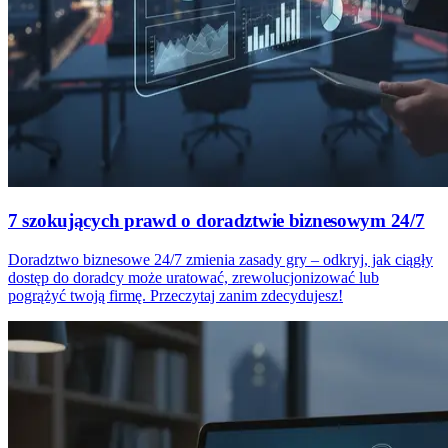
7 szokujących prawd o doradztwie biznesowym 24/7
Doradztwo biznesowe 24/7 zmienia zasady gry – odkryj, jak ciągły
dostęp do doradcy może uratować, zrewolucjonizować lub
pogrążyć twoją firmę. Przeczytaj zanim zdecydujesz!