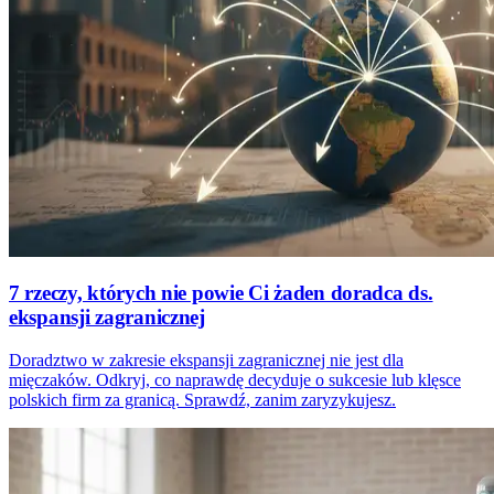
7 rzeczy, których nie powie Ci żaden doradca ds.
ekspansji zagranicznej
Doradztwo w zakresie ekspansji zagranicznej nie jest dla
mięczaków. Odkryj, co naprawdę decyduje o sukcesie lub klęsce
polskich firm za granicą. Sprawdź, zanim zaryzykujesz.