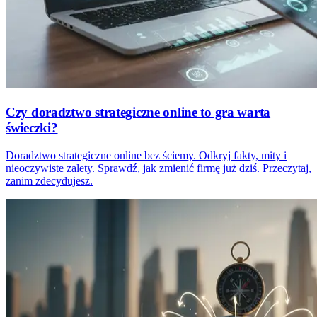
Czy doradztwo strategiczne online to gra warta
świeczki?
Doradztwo strategiczne online bez ściemy. Odkryj fakty, mity i
nieoczywiste zalety. Sprawdź, jak zmienić firmę już dziś. Przeczytaj,
zanim zdecydujesz.