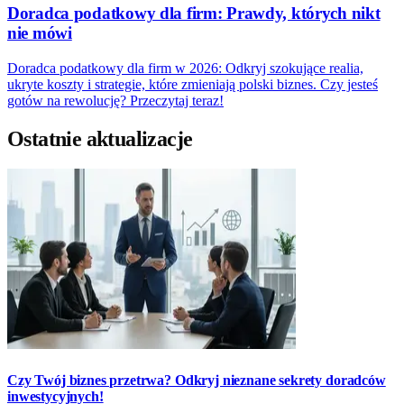
Doradca podatkowy dla firm: Prawdy, których nikt
nie mówi
Doradca podatkowy dla firm w 2026: Odkryj szokujące realia,
ukryte koszty i strategie, które zmieniają polski biznes. Czy jesteś
gotów na rewolucję? Przeczytaj teraz!
Ostatnie aktualizacje
Czy Twój biznes przetrwa? Odkryj nieznane sekrety doradców
inwestycyjnych!