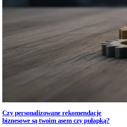
Czy personalizowane rekomendacje
biznesowe są twoim asem czy pułapką?