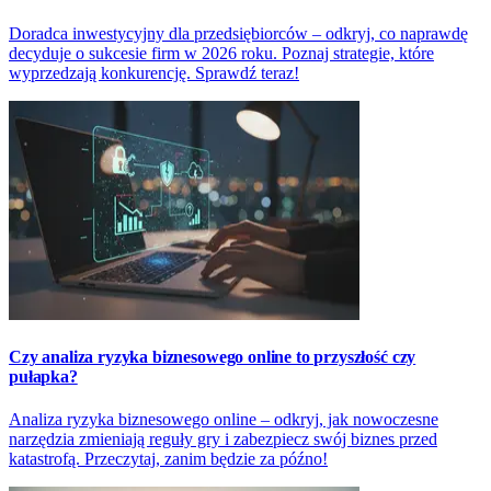
Doradca inwestycyjny dla przedsiębiorców – odkryj, co naprawdę
decyduje o sukcesie firm w 2026 roku. Poznaj strategie, które
wyprzedzają konkurencję. Sprawdź teraz!
Czy analiza ryzyka biznesowego online to przyszłość czy
pułapka?
Analiza ryzyka biznesowego online – odkryj, jak nowoczesne
narzędzia zmieniają reguły gry i zabezpiecz swój biznes przed
katastrofą. Przeczytaj, zanim będzie za późno!