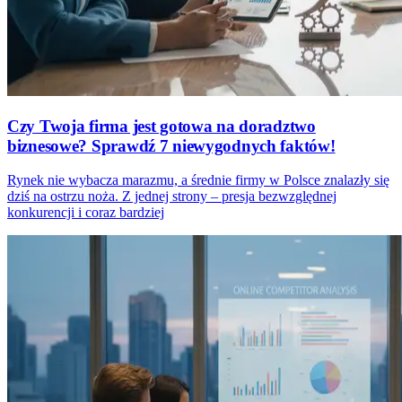
Czy Twoja firma jest gotowa na doradztwo
biznesowe? Sprawdź 7 niewygodnych faktów!
Rynek nie wybacza marazmu, a średnie firmy w Polsce znalazły się
dziś na ostrzu noża. Z jednej strony – presja bezwzględnej
konkurencji i coraz bardziej